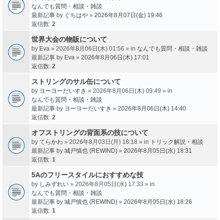
なんでも質問・相談・雑談
最新記事 by
ぐちはや
»
2026年8月07日(金) 19:46
返信数:
2
世界大会の物販について
by
Eva
» 2026年8月06日(木) 01:56 » in
なんでも質問・相談・雑談
最新記事 by
Eva
»
2026年8月06日(木) 17:01
返信数:
2
ストリングのサル缶について
by
ヨーヨーだいすき
» 2026年8月06日(木) 09:49 » in
なんでも質問・相談・雑談
最新記事 by
ヨーヨーだいすき
»
2026年8月06日(木) 14:40
返信数:
2
オフストリングの背面系の技について
by
てらかわ
» 2026年8月03日(月) 18:18 » in
トリック解説・相談
最新記事 by
城戸慎也 (REWIND)
»
2026年8月05日(水) 18:31
返信数:
1
5Aのフリースタイルにおすすめな技
by
しみずれい
» 2026年8月05日(水) 17:33 » in
なんでも質問・相談・雑談
最新記事 by
城戸慎也 (REWIND)
»
2026年8月05日(水) 18:26
返信数:
1