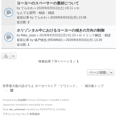
ヨーヨーのスペーサーの素材について
by
てらかわ
» 2026年8月01日(土) 19:11 » in
なんでも質問・相談・雑談
最新記事 by
てらかわ
»
2026年8月03日(月) 13:36
返信数:
2
ホリゾンタル中におけるヨーヨーの傾きの方向の制御
by
Niku_yoyo
» 2026年8月03日(月) 01:23 » in
トリック解説・相談
最新記事 by
城戸慎也 (REWIND)
»
2026年8月03日(月) 13:29
返信数:
1
検索結果 7 件 • ページ
1
／
1
ページ移動
世界最大級の品ぞろえ ヨーヨーストア「リワインド」
掲示板トップ
Powered by
phpBB
® Forum Software © phpBB Limited
Japanese translation principally by ocean
Style
we_universal
created by INVENTEA & v12mike
プライバシーについて
利用規約