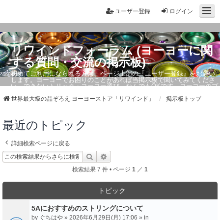
ユーザー登録
ログイン
リワインドフォーラム (ヨーヨーに関
する質問・交流の掲示板)
初めてご利用になられる方は、ページ上部の『ユーザー登録』をお願い
します。ヨーヨーでお困りのことがあれば当掲示板で聞いてみてくださ
い。できないトリック・ヨーヨー選び、なんでもOKです。ヨーヨーのプ
ロもお答えしています。
世界最大級の品ぞろえ ヨーヨーストア「リワインド」
掲示板トップ
最近のトピック
詳細検索ページに戻る
検索
詳細検索
検索結果 7 件 • ページ
1
／
1
トピック
5Aにおすすめのストリングについて
by
ぐちはや
» 2026年6月29日(月) 17:06 » in