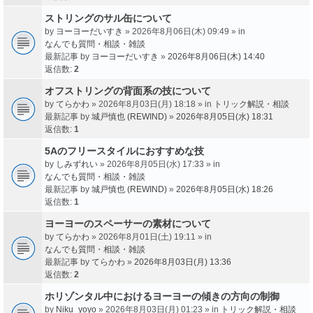
ストリングのサル缶について
by
ヨーヨーだいすき
» 2026年8月06日(木) 09:49 » in
なんでも質問・相談・雑談
最新記事 by
ヨーヨーだいすき
»
2026年8月06日(木) 14:40
返信数:
2
オフストリングの背面系の技について
by
てらかわ
» 2026年8月03日(月) 18:18 » in
トリック解説・相談
最新記事 by
城戸慎也 (REWIND)
»
2026年8月05日(水) 18:31
返信数:
1
5Aのフリースタイルにおすすめな技
by
しみずれい
» 2026年8月05日(水) 17:33 » in
なんでも質問・相談・雑談
最新記事 by
城戸慎也 (REWIND)
»
2026年8月05日(水) 18:26
返信数:
1
ヨーヨーのスペーサーの素材について
by
てらかわ
» 2026年8月01日(土) 19:11 » in
なんでも質問・相談・雑談
最新記事 by
てらかわ
»
2026年8月03日(月) 13:36
返信数:
2
ホリゾンタル中におけるヨーヨーの傾きの方向の制御
by
Niku_yoyo
» 2026年8月03日(月) 01:23 » in
トリック解説・相談