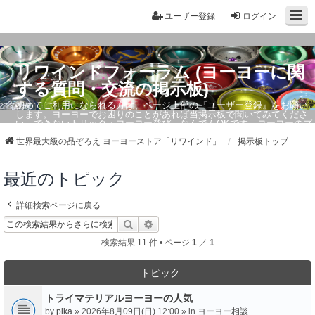
ユーザー登録
ログイン
リワインドフォーラム (ヨーヨーに関
する質問・交流の掲示板)
初めてご利用になられる方は、ページ上部の『ユーザー登録』をお願い
します。ヨーヨーでお困りのことがあれば当掲示板で聞いてみてくださ
い。できないトリック・ヨーヨー選び、なんでもOKです。ヨーヨーのプ
ロもお答えしています。
世界最大級の品ぞろえ ヨーヨーストア「リワインド」
掲示板トップ
最近のトピック
詳細検索ページに戻る
検索
詳細検索
検索結果 11 件 • ページ
1
／
1
トピック
トライマテリアルヨーヨーの人気
by
pika
» 2026年8月09日(日) 12:00 » in
ヨーヨー相談