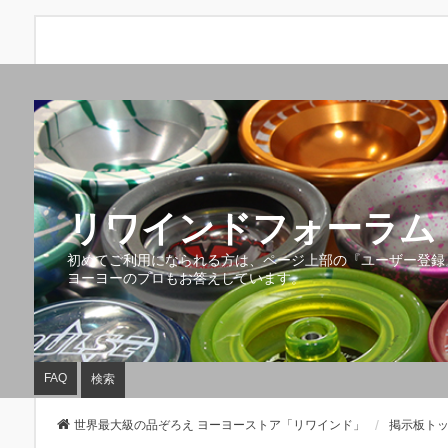
リワインドフォーラム 
初めてご利用になられる方は、ページ上部の『ユーザー登録
ヨーヨーのプロもお答えしています。
FAQ
検索
世界最大級の品ぞろえ ヨーヨーストア「リワインド」
掲示板ト