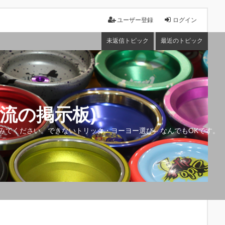
ユーザー登録
ログイン
未返信トピック
最近のトピック
流の掲示板)
みてください。できないトリック・ヨーヨー選び、なんでもOKです。