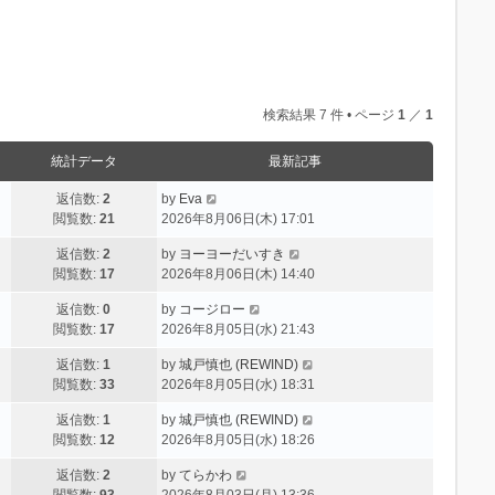
検索結果 7 件 • ページ
1
／
1
統計データ
最新記事
返信数:
2
by
Eva
閲覧数:
21
2026年8月06日(木) 17:01
返信数:
2
by
ヨーヨーだいすき
閲覧数:
17
2026年8月06日(木) 14:40
返信数:
0
by
コージロー
閲覧数:
17
2026年8月05日(水) 21:43
返信数:
1
by
城戸慎也 (REWIND)
閲覧数:
33
2026年8月05日(水) 18:31
返信数:
1
by
城戸慎也 (REWIND)
閲覧数:
12
2026年8月05日(水) 18:26
返信数:
2
by
てらかわ
閲覧数:
93
2026年8月03日(月) 13:36