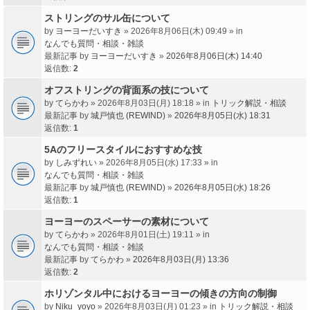
ストリングのサル缶について
by
ヨーヨーだいすき
» 2026年8月06日(木) 09:49 » in
なんでも質問・相談・雑談
最新記事 by
ヨーヨーだいすき
»
2026年8月06日(木) 14:40
返信数:
2
オフストリングの背面系の技について
by
てらかわ
» 2026年8月03日(月) 18:18 » in
トリック解説・相談
最新記事 by
城戸慎也 (REWIND)
»
2026年8月05日(水) 18:31
返信数:
1
5Aのフリースタイルにおすすめな技
by
しみずれい
» 2026年8月05日(水) 17:33 » in
なんでも質問・相談・雑談
最新記事 by
城戸慎也 (REWIND)
»
2026年8月05日(水) 18:26
返信数:
1
ヨーヨーのスペーサーの素材について
by
てらかわ
» 2026年8月01日(土) 19:11 » in
なんでも質問・相談・雑談
最新記事 by
てらかわ
»
2026年8月03日(月) 13:36
返信数:
2
ホリゾンタル中におけるヨーヨーの傾きの方向の制御
by
Niku_yoyo
» 2026年8月03日(月) 01:23 » in
トリック解説・相談