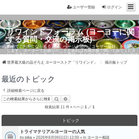
ユーザー登録
ログイン
リワインドフォーラム (ヨーヨーに関
する質問・交流の掲示板)
初めてご利用になられる方は、ページ上部の『ユーザー登録』をお願い
します。ヨーヨーでお困りのことがあれば当掲示板で聞いてみてくださ
い。できないトリック・ヨーヨー選び、なんでもOKです。ヨーヨーのプ
ロもお答えしています。
世界最大級の品ぞろえ ヨーヨーストア「リワインド」
掲示板トップ
最近のトピック
詳細検索ページに戻る
検索
詳細検索
検索結果 11 件 • ページ
1
／
1
トピック
トライマテリアルヨーヨーの人気
by
pika
» 2026年8月09日(日) 12:00 » in
ヨーヨー相談