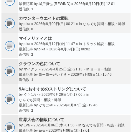
最新記事 by
城戸慎也 (REWIND)
»
2026年8月10日(月) 12:01
返信数:
1
カウンターウエイトの意味
by
pika
» 2026年8月09日(日) 00:21 » in
なんでも質問・相談・雑談
返信数:
0
マイノリティとは
by
pika
» 2026年6月12日(金) 11:47 » in
トリック解説・相談
最新記事 by
pika
»
2026年8月09日(日) 00:02
返信数:
2
クラウンの色について
by
マイクラ
» 2025年4月25日(金) 21:13 » in
ヨーヨー相談
最新記事 by
ヨーヨーだいすき
»
2026年8月08日(土) 15:46
返信数:
1
5Aにおすすめのストリングについて
by
ぐちはや
» 2026年6月29日(月) 17:06 » in
なんでも質問・相談・雑談
最新記事 by
ぐちはや
»
2026年8月07日(金) 19:46
返信数:
2
世界大会の物販について
by
Eva
» 2026年8月06日(木) 01:56 » in
なんでも質問・相談・雑談
最新記事 by
Eva
»
2026年8月06日(木) 17:01