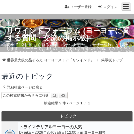
ユーザー登録
ログイン
リワインドフォーラム (ヨーヨーに関
する質問・交流の掲示板)
初めてご利用になられる方は、ページ上部の『ユーザー登録』をお願い
します。ヨーヨーでお困りのことがあれば当掲示板で聞いてみてくださ
い。できないトリック・ヨーヨー選び、なんでもOKです。ヨーヨーのプ
ロもお答えしています。
世界最大級の品ぞろえ ヨーヨーストア「リワインド」
掲示板トップ
最近のトピック
詳細検索ページに戻る
検索
詳細検索
検索結果 9 件 • ページ
1
／
1
トピック
トライマテリアルヨーヨーの人気
by
pika
» 2026年8月09日(日) 12:00 » in
ヨーヨー相談