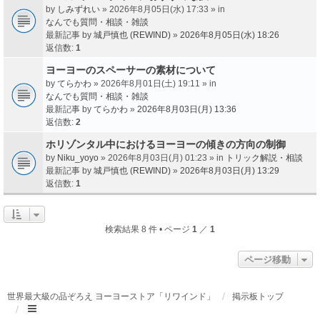
by
しみずれい
» 2026年8月05日(水) 17:33 » in
なんでも質問・相談・雑談
最新記事 by
城戸慎也 (REWIND)
»
2026年8月05日(水) 18:26
返信数:
1
ヨーヨーのスペーサーの素材について
by
てらかわ
» 2026年8月01日(土) 19:11 » in
なんでも質問・相談・雑談
最新記事 by
てらかわ
»
2026年8月03日(月) 13:36
返信数:
2
ホリゾンタル中におけるヨーヨーの傾きの方向の制御
by
Niku_yoyo
» 2026年8月03日(月) 01:23 » in
トリック解説・相談
最新記事 by
城戸慎也 (REWIND)
»
2026年8月03日(月) 13:29
返信数:
1
検索結果 8 件 • ページ
1
／
1
ページ移動
世界最大級の品ぞろえ ヨーヨーストア「リワインド」
掲示板トップ