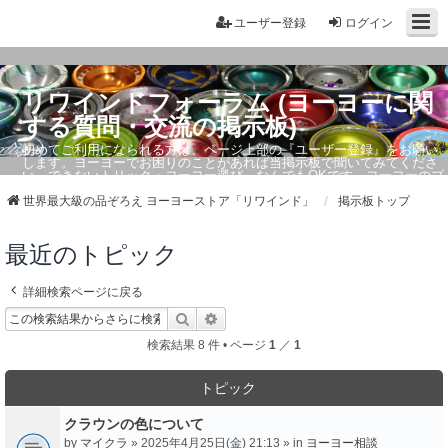
ユーザー登録
ログイン
リワインドフォーラム (ヨーヨーに関
する質問・交流の掲示板)
初めてご利用になられる方は、ページ上部の『ユーザー登録』をお願い
します。ヨーヨーでお困りのことがあれば当掲示板で聞いてみてくださ
い。できないトリック・ヨーヨー選び、なんでもOKです。ヨーヨーのプ
ロもお答えしています。
世界最大級の品ぞろえ ヨーヨーストア「リワインド」
掲示板トップ
最近のトピック
詳細検索ページに戻る
検索
詳細検索
検索結果 8 件 • ページ
1
／
1
トピック
クラウンの色について
by
マイクラ
» 2025年4月25日(金) 21:13 » in
ヨーヨー相談