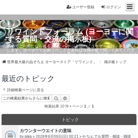
ユーザー登録
ログイン
リワインドフォーラム (ヨーヨーに関
する質問・交流の掲示板)
初めてご利用になられる方は、ページ上部の『ユーザー登録』をお願い
します。ヨーヨーでお困りのことがあれば当掲示板で聞いてみてくださ
い。できないトリック・ヨーヨー選び、なんでもOKです。ヨーヨーのプ
ロもお答えしています。
世界最大級の品ぞろえ ヨーヨーストア「リワインド」
掲示板トップ
最近のトピック
詳細検索ページに戻る
検索
詳細検索
検索結果 10 件 • ページ
1
／
1
トピック
カウンターウエイトの意味
by
pika
» 2026年8月09日(日) 00:21 » in
なんでも質問・相談・雑談