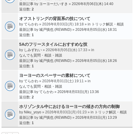
最新記事 by
ヨーヨーだいすき
»
2026年8月06日(木) 14:40
返信数:
2
オフストリングの背面系の技について
by
てらかわ
» 2026年8月03日(月) 18:18 » in
トリック解説・相談
最新記事 by
城戸慎也 (REWIND)
»
2026年8月05日(水) 18:31
返信数:
1
5Aのフリースタイルにおすすめな技
by
しみずれい
» 2026年8月05日(水) 17:33 » in
なんでも質問・相談・雑談
最新記事 by
城戸慎也 (REWIND)
»
2026年8月05日(水) 18:26
返信数:
1
ヨーヨーのスペーサーの素材について
by
てらかわ
» 2026年8月01日(土) 19:11 » in
なんでも質問・相談・雑談
最新記事 by
てらかわ
»
2026年8月03日(月) 13:36
返信数:
2
ホリゾンタル中におけるヨーヨーの傾きの方向の制御
by
Niku_yoyo
» 2026年8月03日(月) 01:23 » in
トリック解説・相談
最新記事 by
城戸慎也 (REWIND)
»
2026年8月03日(月) 13:29
返信数:
1