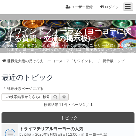
ユーザー登録
ログイン
リワインドフォーラム (ヨーヨーに関
する質問・交流の掲示板)
初めてご利用になられる方は、ページ上部の『ユーザー登録』をお願い
します。ヨーヨーでお困りのことがあれば当掲示板で聞いてみてくださ
い。できないトリック・ヨーヨー選び、なんでもOKです。ヨーヨーのプ
ロもお答えしています。
世界最大級の品ぞろえ ヨーヨーストア「リワインド」
掲示板トップ
最近のトピック
詳細検索ページに戻る
検索
詳細検索
検索結果 11 件 • ページ
1
／
1
トピック
トライマテリアルヨーヨーの人気
by
pika
» 2026年8月09日(日) 12:00 » in
ヨーヨー相談