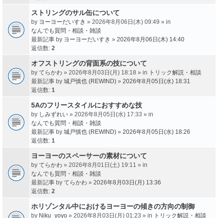
ストリングのサル缶について
by
ヨーヨーだいすき
» 2026年8月06日(木) 09:49 » in
なんでも質問・相談・雑談
最新記事 by
ヨーヨーだいすき
»
2026年8月06日(木) 14:40
返信数:
2
オフストリングの背面系の技について
by
てらかわ
» 2026年8月03日(月) 18:18 » in
トリック解説・相談
最新記事 by
城戸慎也 (REWIND)
»
2026年8月05日(水) 18:31
返信数:
1
5Aのフリースタイルにおすすめな技
by
しみずれい
» 2026年8月05日(水) 17:33 » in
なんでも質問・相談・雑談
最新記事 by
城戸慎也 (REWIND)
»
2026年8月05日(水) 18:26
返信数:
1
ヨーヨーのスペーサーの素材について
by
てらかわ
» 2026年8月01日(土) 19:11 » in
なんでも質問・相談・雑談
最新記事 by
てらかわ
»
2026年8月03日(月) 13:36
返信数:
2
ホリゾンタル中におけるヨーヨーの傾きの方向の制御
by
Niku_yoyo
» 2026年8月03日(月) 01:23 » in
トリック解説・相談