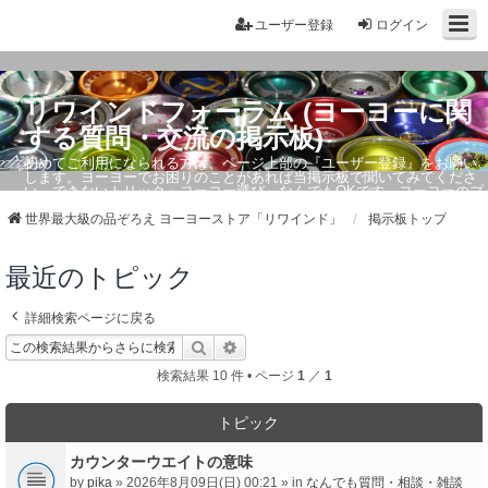
ユーザー登録
ログイン
リワインドフォーラム (ヨーヨーに関
する質問・交流の掲示板)
初めてご利用になられる方は、ページ上部の『ユーザー登録』をお願い
します。ヨーヨーでお困りのことがあれば当掲示板で聞いてみてくださ
い。できないトリック・ヨーヨー選び、なんでもOKです。ヨーヨーのプ
ロもお答えしています。
世界最大級の品ぞろえ ヨーヨーストア「リワインド」
掲示板トップ
最近のトピック
詳細検索ページに戻る
検索
詳細検索
検索結果 10 件 • ページ
1
／
1
トピック
カウンターウエイトの意味
by
pika
» 2026年8月09日(日) 00:21 » in
なんでも質問・相談・雑談