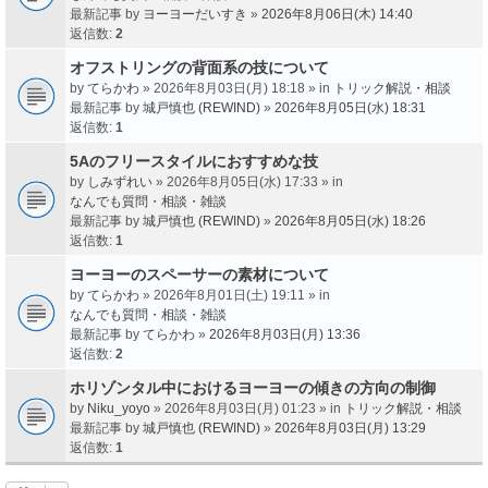
最新記事 by
ヨーヨーだいすき
»
2026年8月06日(木) 14:40
返信数:
2
オフストリングの背面系の技について
by
てらかわ
» 2026年8月03日(月) 18:18 » in
トリック解説・相談
最新記事 by
城戸慎也 (REWIND)
»
2026年8月05日(水) 18:31
返信数:
1
5Aのフリースタイルにおすすめな技
by
しみずれい
» 2026年8月05日(水) 17:33 » in
なんでも質問・相談・雑談
最新記事 by
城戸慎也 (REWIND)
»
2026年8月05日(水) 18:26
返信数:
1
ヨーヨーのスペーサーの素材について
by
てらかわ
» 2026年8月01日(土) 19:11 » in
なんでも質問・相談・雑談
最新記事 by
てらかわ
»
2026年8月03日(月) 13:36
返信数:
2
ホリゾンタル中におけるヨーヨーの傾きの方向の制御
by
Niku_yoyo
» 2026年8月03日(月) 01:23 » in
トリック解説・相談
最新記事 by
城戸慎也 (REWIND)
»
2026年8月03日(月) 13:29
返信数:
1