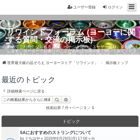
ユーザー登録
ログイン
リワインドフォーラム (ヨーヨーに関
する質問・交流の掲示板)
初めてご利用になられる方は、ページ上部の『ユーザー登録』をお願い
します。ヨーヨーでお困りのことがあれば当掲示板で聞いてみてくださ
い。できないトリック・ヨーヨー選び、なんでもOKです。ヨーヨーのプ
ロもお答えしています。
世界最大級の品ぞろえ ヨーヨーストア「リワインド」
掲示板トップ
最近のトピック
詳細検索ページに戻る
検索
詳細検索
検索結果 7 件 • ページ
1
／
1
トピック
5Aにおすすめのストリングについて
by
ぐちはや
» 2026年6月29日(月) 17:06 » in