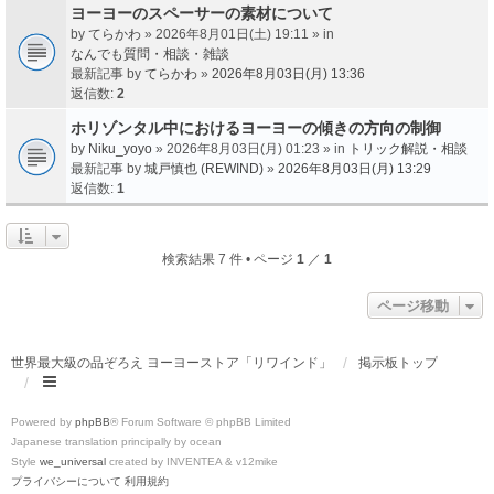
ヨーヨーのスペーサーの素材について
by
てらかわ
» 2026年8月01日(土) 19:11 » in
なんでも質問・相談・雑談
最新記事 by
てらかわ
»
2026年8月03日(月) 13:36
返信数:
2
ホリゾンタル中におけるヨーヨーの傾きの方向の制御
by
Niku_yoyo
» 2026年8月03日(月) 01:23 » in
トリック解説・相談
最新記事 by
城戸慎也 (REWIND)
»
2026年8月03日(月) 13:29
返信数:
1
検索結果 7 件 • ページ
1
／
1
ページ移動
世界最大級の品ぞろえ ヨーヨーストア「リワインド」
掲示板トップ
Powered by
phpBB
® Forum Software © phpBB Limited
Japanese translation principally by ocean
Style
we_universal
created by INVENTEA & v12mike
プライバシーについて
利用規約