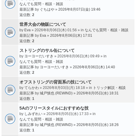
なんでも質問・相談・雑談
最新記事 by
ぐちはや
»
2026年8月07日(金) 19:46
返信数:
2
世界大会の物販について
by
Eva
» 2026年8月06日(木) 01:56 » in
なんでも質問・相談・雑談
最新記事 by
Eva
»
2026年8月06日(木) 17:01
返信数:
2
ストリングのサル缶について
by
ヨーヨーだいすき
» 2026年8月06日(木) 09:49 » in
なんでも質問・相談・雑談
最新記事 by
ヨーヨーだいすき
»
2026年8月06日(木) 14:40
返信数:
2
オフストリングの背面系の技について
by
てらかわ
» 2026年8月03日(月) 18:18 » in
トリック解説・相談
最新記事 by
城戸慎也 (REWIND)
»
2026年8月05日(水) 18:31
返信数:
1
5Aのフリースタイルにおすすめな技
by
しみずれい
» 2026年8月05日(水) 17:33 » in
なんでも質問・相談・雑談
最新記事 by
城戸慎也 (REWIND)
»
2026年8月05日(水) 18:26
返信数:
1