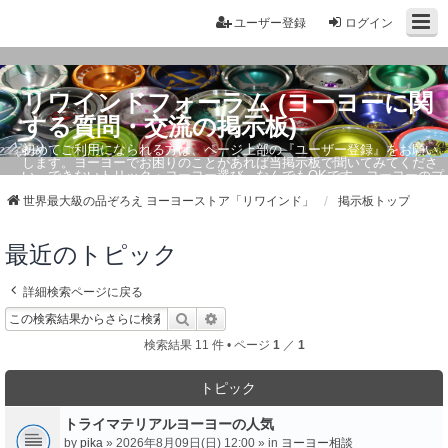
ユーザー登録
ログイン
リワインドフォーラム (ヨーヨーに関
する質問・交流の掲示板)
初めてご利用になられる方は、ページ上部の『ユーザー登録』をお願い
します。ヨーヨーでお困りのことがあれば当掲示板で聞いてみてくださ
い。できないトリック・ヨーヨー選び、なんでもOKです。ヨーヨーのプ
ロもお答えしています。
世界最大級の品ぞろえ ヨーヨーストア「リワインド」
掲示板トップ
最近のトピック
詳細検索ページに戻る
検索
詳細検索
検索結果 11 件 • ページ
1
／
1
トピック
トライマテリアルヨーヨーの人気
by
pika
» 2026年8月09日(日) 12:00 » in
ヨーヨー相談