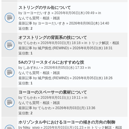
ストリングのサル缶について
by
ヨーヨーだいすき
» 2026年8月06日(木) 09:49 » in
なんでも質問・相談・雑談
最新記事 by
ヨーヨーだいすき
»
2026年8月06日(木) 14:40
返信数:
2
オフストリングの背面系の技について
by
てらかわ
» 2026年8月03日(月) 18:18 » in
トリック解説・相談
最新記事 by
城戸慎也 (REWIND)
»
2026年8月05日(水) 18:31
返信数:
1
5Aのフリースタイルにおすすめな技
by
しみずれい
» 2026年8月05日(水) 17:33 » in
なんでも質問・相談・雑談
最新記事 by
城戸慎也 (REWIND)
»
2026年8月05日(水) 18:26
返信数:
1
ヨーヨーのスペーサーの素材について
by
てらかわ
» 2026年8月01日(土) 19:11 » in
なんでも質問・相談・雑談
最新記事 by
てらかわ
»
2026年8月03日(月) 13:36
返信数:
2
ホリゾンタル中におけるヨーヨーの傾きの方向の制御
by
Niku_yoyo
» 2026年8月03日(月) 01:23 » in
トリック解説・相談