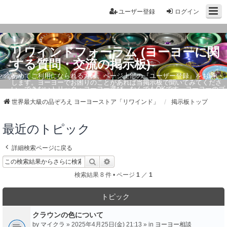
ユーザー登録
ログイン
リワインドフォーラム (ヨーヨーに関
する質問・交流の掲示板)
初めてご利用になられる方は、ページ上部の『ユーザー登録』をお願い
します。ヨーヨーでお困りのことがあれば当掲示板で聞いてみてくださ
い。できないトリック・ヨーヨー選び、なんでもOKです。ヨーヨーのプ
ロもお答えしています。
世界最大級の品ぞろえ ヨーヨーストア「リワインド」
掲示板トップ
最近のトピック
詳細検索ページに戻る
検索
詳細検索
検索結果 8 件 • ページ
1
／
1
トピック
クラウンの色について
by
マイクラ
» 2025年4月25日(金) 21:13 » in
ヨーヨー相談