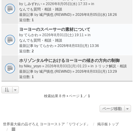
by
しみずれい
» 2026年8月05日(水) 17:33 » in
なんでも質問・相談・雑談
最新記事 by
城戸慎也 (REWIND)
»
2026年8月05日(水) 18:26
返信数:
1
ヨーヨーのスペーサーの素材について
by
てらかわ
» 2026年8月01日(土) 19:11 » in
なんでも質問・相談・雑談
最新記事 by
てらかわ
»
2026年8月03日(月) 13:36
返信数:
2
ホリゾンタル中におけるヨーヨーの傾きの方向の制御
by
Niku_yoyo
» 2026年8月03日(月) 01:23 » in
トリック解説・相談
最新記事 by
城戸慎也 (REWIND)
»
2026年8月03日(月) 13:29
返信数:
1
検索結果 8 件 • ページ
1
／
1
ページ移動
世界最大級の品ぞろえ ヨーヨーストア「リワインド」
掲示板トップ