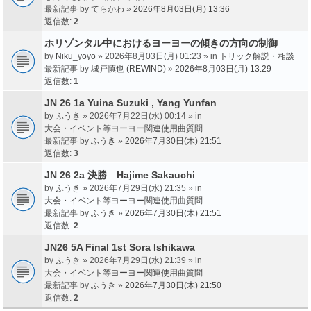
最新記事 by
てらかわ
»
2026年8月03日(月) 13:36
返信数:
2
ホリゾンタル中におけるヨーヨーの傾きの方向の制御
by
Niku_yoyo
» 2026年8月03日(月) 01:23 » in
トリック解説・相談
最新記事 by
城戸慎也 (REWIND)
»
2026年8月03日(月) 13:29
返信数:
1
JN 26 1a Yuina Suzuki , Yang Yunfan
by
ふうき
» 2026年7月22日(水) 00:14 » in
大会・イベント等ヨーヨー関連使用曲質問
最新記事 by
ふうき
»
2026年7月30日(木) 21:51
返信数:
3
JN 26 2a 決勝 Hajime Sakauchi
by
ふうき
» 2026年7月29日(水) 21:35 » in
大会・イベント等ヨーヨー関連使用曲質問
最新記事 by
ふうき
»
2026年7月30日(木) 21:51
返信数:
2
JN26 5A Final 1st Sora Ishikawa
by
ふうき
» 2026年7月29日(水) 21:39 » in
大会・イベント等ヨーヨー関連使用曲質問
最新記事 by
ふうき
»
2026年7月30日(木) 21:50
返信数:
2