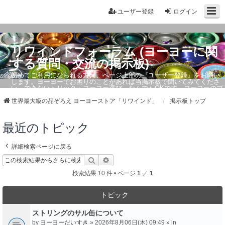
ユーザー登録
ログイン
リワインドフォーラム (ヨーヨーに関
する質問・交流の掲示板)
初めてご利用になられる方は、ページ上部の『ユーザー登録』をお願い
します。ヨーヨーでお困りのことがあれば当掲示板で聞いてみてくださ
い。できないトリック・ヨーヨー選び、なんでもOKです。ヨーヨーのプ
ロもお答えしています。
世界最大級の品ぞろえ ヨーヨーストア「リワインド」
掲示板トップ
最近のトピック
詳細検索ページに戻る
検索
詳細検索
検索結果 10 件 • ページ
1
／
1
トピック
ストリングのサル缶について
by
ヨーヨーだいすき
» 2026年8月06日(木) 09:49 » in