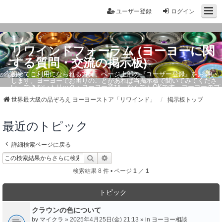
ユーザー登録
ログイン
リワインドフォーラム (ヨーヨーに関
する質問・交流の掲示板)
初めてご利用になられる方は、ページ上部の『ユーザー登録』をお願い
します。ヨーヨーでお困りのことがあれば当掲示板で聞いてみてくださ
い。できないトリック・ヨーヨー選び、なんでもOKです。ヨーヨーのプ
ロもお答えしています。
世界最大級の品ぞろえ ヨーヨーストア「リワインド」
掲示板トップ
最近のトピック
詳細検索ページに戻る
検索
詳細検索
検索結果 8 件 • ページ
1
／
1
トピック
クラウンの色について
by
マイクラ
» 2025年4月25日(金) 21:13 » in
ヨーヨー相談