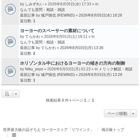
by
しみずれい
» 2026年8月05日(水) 17:33 » in
なんでも質問・相談・雑談
最新記事 by
城戸慎也 (REWIND)
»
2026年8月05日(水) 18:26
返信数:
1
ヨーヨーのスペーサーの素材について
by
てらかわ
» 2026年8月01日(土) 19:11 » in
なんでも質問・相談・雑談
最新記事 by
てらかわ
»
2026年8月03日(月) 13:36
返信数:
2
ホリゾンタル中におけるヨーヨーの傾きの方向の制御
by
Niku_yoyo
» 2026年8月03日(月) 01:23 » in
トリック解説・相談
最新記事 by
城戸慎也 (REWIND)
»
2026年8月03日(月) 13:29
返信数:
1
検索結果 8 件 • ページ
1
／
1
ページ移動
世界最大級の品ぞろえ ヨーヨーストア「リワインド」
掲示板トップ