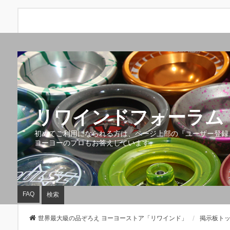
リワインドフォーラム 
初めてご利用になられる方は、ページ上部の『ユーザー登録
ヨーヨーのプロもお答えしています。
FAQ
検索
世界最大級の品ぞろえ ヨーヨーストア「リワインド」
掲示板ト