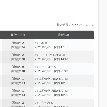
検索結果 7 件 • ページ
1
／
1
統計データ
最新記事
返信数:
2
by
Eva
閲覧数:
24
2026年8月06日(木) 17:01
返信数:
2
by
ヨーヨーだいすき
閲覧数:
20
2026年8月06日(木) 14:40
返信数:
0
by
コージロー
閲覧数:
18
2026年8月05日(水) 21:43
返信数:
1
by
城戸慎也 (REWIND)
閲覧数:
33
2026年8月05日(水) 18:31
返信数:
1
by
城戸慎也 (REWIND)
閲覧数:
13
2026年8月05日(水) 18:26
返信数:
2
by
てらかわ
閲覧数:
93
2026年8月03日(月) 13:36