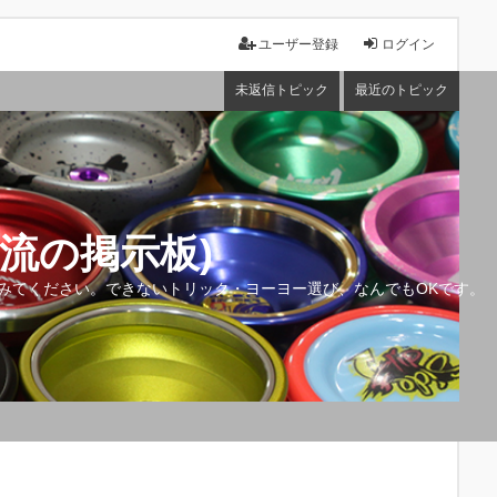
ユーザー登録
ログイン
未返信トピック
最近のトピック
流の掲示板)
みてください。できないトリック・ヨーヨー選び、なんでもOKです。