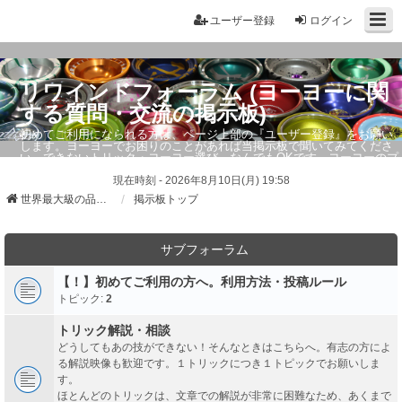
ユーザー登録
ログイン
リワインドフォーラム (ヨーヨーに関
する質問・交流の掲示板)
初めてご利用になられる方は、ページ上部の『ユーザー登録』をお願い
します。ヨーヨーでお困りのことがあれば当掲示板で聞いてみてくださ
い。できないトリック・ヨーヨー選び、なんでもOKです。ヨーヨーのプ
ロもお答えしています。
現在時刻 - 2026年8月10日(月) 19:58
世界最大級の品ぞろえ ヨーヨーストア「リワインド」
掲示板トップ
サブフォーラム
【！】初めてご利用の方へ。利用方法・投稿ルール
トピック:
2
トリック解説・相談
どうしてもあの技ができない！そんなときはこちらへ。有志の方によ
る解説映像も歓迎です。１トリックにつき１トピックでお願いしま
す。
ほとんどのトリックは、文章での解説が非常に困難なため、あくまで