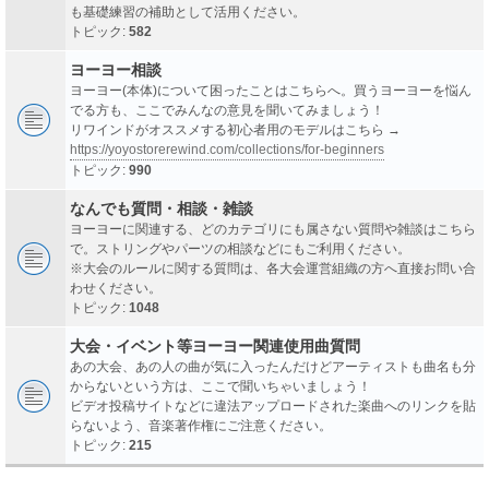
も基礎練習の補助として活用ください。
トピック:
582
ヨーヨー相談
ヨーヨー(本体)について困ったことはこちらへ。買うヨーヨーを悩ん
でる方も、ここでみんなの意見を聞いてみましょう！
リワインドがオススメする初心者用のモデルはこちら →
https://yoyostorerewind.com/collections/for-beginners
トピック:
990
なんでも質問・相談・雑談
ヨーヨーに関連する、どのカテゴリにも属さない質問や雑談はこちら
で。ストリングやパーツの相談などにもご利用ください。
※大会のルールに関する質問は、各大会運営組織の方へ直接お問い合
わせください。
トピック:
1048
大会・イベント等ヨーヨー関連使用曲質問
あの大会、あの人の曲が気に入ったんだけどアーティストも曲名も分
からないという方は、ここで聞いちゃいましょう！
ビデオ投稿サイトなどに違法アップロードされた楽曲へのリンクを貼
らないよう、音楽著作権にご注意ください。
トピック:
215