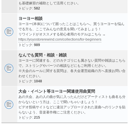
も基礎練習の補助として活用ください。
トピック:
582
ヨーヨー相談
ヨーヨー(本体)について困ったことはこちらへ。買うヨーヨーを悩ん
でる方も、ここでみんなの意見を聞いてみましょう！
リワインドがオススメする初心者用のモデルはこちら →
https://yoyostorerewind.com/collections/for-beginners
トピック:
989
なんでも質問・相談・雑談
ヨーヨーに関連する、どのカテゴリにも属さない質問や雑談はこちら
で。ストリングやパーツの相談などにもご利用ください。
※大会のルールに関する質問は、各大会運営組織の方へ直接お問い合
わせください。
トピック:
1048
大会・イベント等ヨーヨー関連使用曲質問
あの大会、あの人の曲が気に入ったんだけどアーティストも曲名も分
からないという方は、ここで聞いちゃいましょう！
ビデオ投稿サイトなどに違法アップロードされた楽曲へのリンクを貼
らないよう、音楽著作権にご注意ください。
トピック:
215