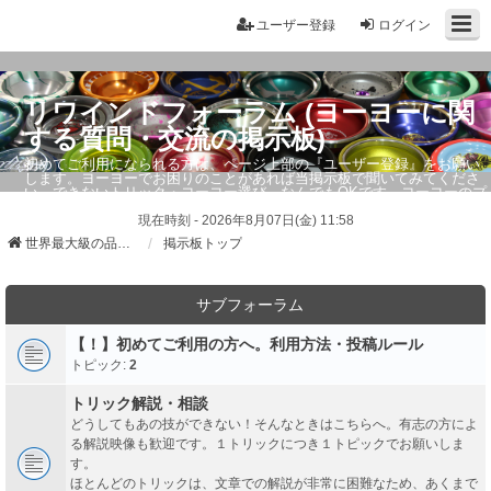
ユーザー登録
ログイン
リワインドフォーラム (ヨーヨーに関
する質問・交流の掲示板)
初めてご利用になられる方は、ページ上部の『ユーザー登録』をお願い
します。ヨーヨーでお困りのことがあれば当掲示板で聞いてみてくださ
い。できないトリック・ヨーヨー選び、なんでもOKです。ヨーヨーのプ
ロもお答えしています。
現在時刻 - 2026年8月07日(金) 11:58
世界最大級の品ぞろえ ヨーヨーストア「リワインド」
掲示板トップ
サブフォーラム
【！】初めてご利用の方へ。利用方法・投稿ルール
トピック:
2
トリック解説・相談
どうしてもあの技ができない！そんなときはこちらへ。有志の方によ
る解説映像も歓迎です。１トリックにつき１トピックでお願いしま
す。
ほとんどのトリックは、文章での解説が非常に困難なため、あくまで