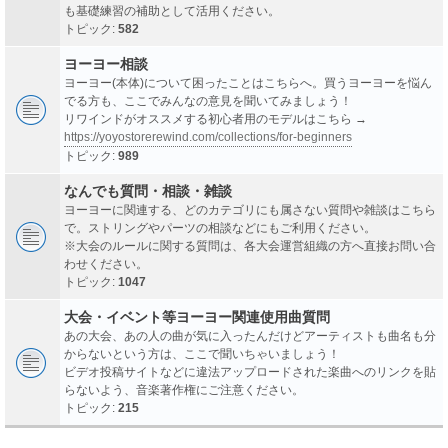
も基礎練習の補助として活用ください。
トピック:
582
ヨーヨー相談
ヨーヨー(本体)について困ったことはこちらへ。買うヨーヨーを悩ん
でる方も、ここでみんなの意見を聞いてみましょう！
リワインドがオススメする初心者用のモデルはこちら →
https://yoyostorerewind.com/collections/for-beginners
トピック:
989
なんでも質問・相談・雑談
ヨーヨーに関連する、どのカテゴリにも属さない質問や雑談はこちら
で。ストリングやパーツの相談などにもご利用ください。
※大会のルールに関する質問は、各大会運営組織の方へ直接お問い合
わせください。
トピック:
1047
大会・イベント等ヨーヨー関連使用曲質問
あの大会、あの人の曲が気に入ったんだけどアーティストも曲名も分
からないという方は、ここで聞いちゃいましょう！
ビデオ投稿サイトなどに違法アップロードされた楽曲へのリンクを貼
らないよう、音楽著作権にご注意ください。
トピック:
215