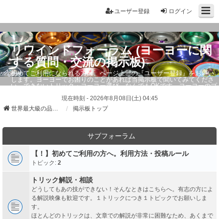
ユーザー登録
ログイン
リワインドフォーラム (ヨーヨーに関
する質問・交流の掲示板)
初めてご利用になられる方は、ページ上部の『ユーザー登録』をお願い
します。ヨーヨーでお困りのことがあれば当掲示板で聞いてみてくださ
い。できないトリック・ヨーヨー選び、なんでもOKです。ヨーヨーのプ
ロもお答えしています。
現在時刻 - 2026年8月08日(土) 04:45
世界最大級の品ぞろえ ヨーヨーストア「リワインド」
掲示板トップ
サブフォーラム
【！】初めてご利用の方へ。利用方法・投稿ルール
トピック:
2
トリック解説・相談
どうしてもあの技ができない！そんなときはこちらへ。有志の方によ
る解説映像も歓迎です。１トリックにつき１トピックでお願いしま
す。
ほとんどのトリックは、文章での解説が非常に困難なため、あくまで