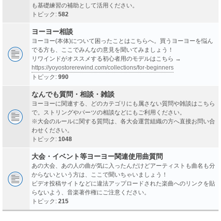
も基礎練習の補助として活用ください。
トピック:
582
ヨーヨー相談
ヨーヨー(本体)について困ったことはこちらへ。買うヨーヨーを悩ん
でる方も、ここでみんなの意見を聞いてみましょう！
リワインドがオススメする初心者用のモデルはこちら →
https://yoyostorerewind.com/collections/for-beginners
トピック:
990
なんでも質問・相談・雑談
ヨーヨーに関連する、どのカテゴリにも属さない質問や雑談はこちら
で。ストリングやパーツの相談などにもご利用ください。
※大会のルールに関する質問は、各大会運営組織の方へ直接お問い合
わせください。
トピック:
1048
大会・イベント等ヨーヨー関連使用曲質問
あの大会、あの人の曲が気に入ったんだけどアーティストも曲名も分
からないという方は、ここで聞いちゃいましょう！
ビデオ投稿サイトなどに違法アップロードされた楽曲へのリンクを貼
らないよう、音楽著作権にご注意ください。
トピック:
215