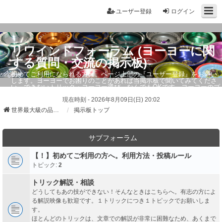
ユーザー登録
ログイン
リワインドフォーラム (ヨーヨーに関
する質問・交流の掲示板)
初めてご利用になられる方は、ページ上部の『ユーザー登録』をお願い
します。ヨーヨーでお困りのことがあれば当掲示板で聞いてみてくださ
い。できないトリック・ヨーヨー選び、なんでもOKです。ヨーヨーのプ
ロもお答えしています。
現在時刻 - 2026年8月09日(日) 20:02
世界最大級の品ぞろえ ヨーヨーストア「リワインド」
掲示板トップ
サブフォーラム
【！】初めてご利用の方へ。利用方法・投稿ルール
トピック:
2
トリック解説・相談
どうしてもあの技ができない！そんなときはこちらへ。有志の方によ
る解説映像も歓迎です。１トリックにつき１トピックでお願いしま
す。
ほとんどのトリックは、文章での解説が非常に困難なため、あくまで