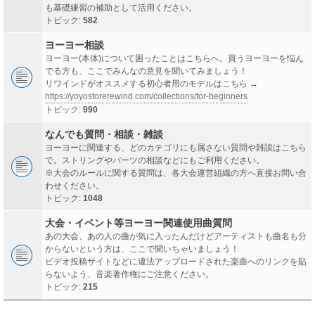
も基礎練習の補助として活用ください。
トピック:
582
ヨーヨー相談
ヨーヨー(本体)について困ったことはこちらへ。買うヨーヨーを悩ん
でる方も、ここでみんなの意見を聞いてみましょう！
リワインドがオススメする初心者用のモデルはこちら →
https://yoyostorerewind.com/collections/for-beginners
トピック:
990
なんでも質問・相談・雑談
ヨーヨーに関連する、どのカテゴリにも属さない質問や雑談はこちら
で。ストリングやパーツの相談などにもご利用ください。
※大会のルールに関する質問は、各大会運営組織の方へ直接お問い合
わせください。
トピック:
1048
大会・イベント等ヨーヨー関連使用曲質問
あの大会、あの人の曲が気に入ったんだけどアーティストも曲名も分
からないという方は、ここで聞いちゃいましょう！
ビデオ投稿サイトなどに違法アップロードされた楽曲へのリンクを貼
らないよう、音楽著作権にご注意ください。
トピック:
215