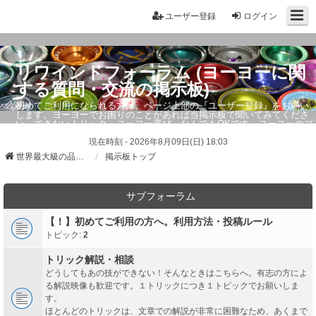
ユーザー登録
ログイン
リワインドフォーラム (ヨーヨーに関
する質問・交流の掲示板)
初めてご利用になられる方は、ページ上部の『ユーザー登録』をお願い
します。ヨーヨーでお困りのことがあれば当掲示板で聞いてみてくださ
い。できないトリック・ヨーヨー選び、なんでもOKです。ヨーヨーのプ
ロもお答えしています。
現在時刻 - 2026年8月09日(日) 18:03
世界最大級の品ぞろえ ヨーヨーストア「リワインド」
掲示板トップ
サブフォーラム
【！】初めてご利用の方へ。利用方法・投稿ルール
トピック:
2
トリック解説・相談
どうしてもあの技ができない！そんなときはこちらへ。有志の方によ
る解説映像も歓迎です。１トリックにつき１トピックでお願いしま
す。
ほとんどのトリックは、文章での解説が非常に困難なため、あくまで