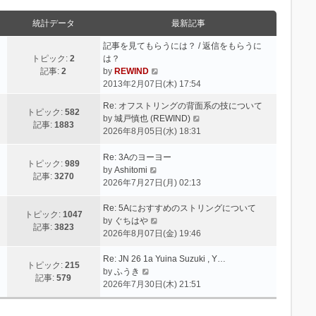
統計データ
最新記事
記事を見てもらうには？ / 返信をもらうに
トピック:
2
は？
最
記事:
2
by
REWIND
新
2013年2月07日(木) 17:54
記
Re: オフストリングの背面系の技について
事
トピック:
582
最
by
城戸慎也 (REWIND)
記事:
1883
新
2026年8月05日(水) 18:31
記
事
Re: 3Aのヨーヨー
トピック:
989
最
by
Ashitomi
記事:
3270
新
2026年7月27日(月) 02:13
記
事
Re: 5Aにおすすめのストリングについて
トピック:
1047
最
by
ぐちはや
記事:
3823
新
2026年8月07日(金) 19:46
記
事
Re: JN 26 1a Yuina Suzuki , Y…
トピック:
215
最
by
ふうき
記事:
579
新
2026年7月30日(木) 21:51
記
事