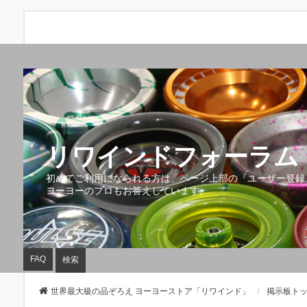
リワインドフォーラム 
初めてご利用になられる方は、ページ上部の『ユーザー登録
ヨーヨーのプロもお答えしています。
FAQ
検索
世界最大級の品ぞろえ ヨーヨーストア「リワインド」
掲示板ト