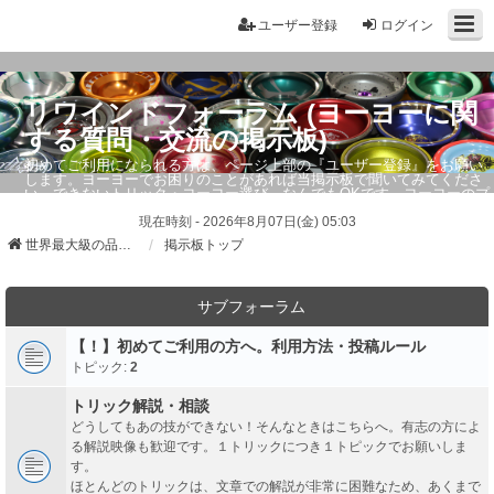
ユーザー登録
ログイン
リワインドフォーラム (ヨーヨーに関
する質問・交流の掲示板)
初めてご利用になられる方は、ページ上部の『ユーザー登録』をお願い
します。ヨーヨーでお困りのことがあれば当掲示板で聞いてみてくださ
い。できないトリック・ヨーヨー選び、なんでもOKです。ヨーヨーのプ
ロもお答えしています。
現在時刻 - 2026年8月07日(金) 05:03
世界最大級の品ぞろえ ヨーヨーストア「リワインド」
掲示板トップ
サブフォーラム
【！】初めてご利用の方へ。利用方法・投稿ルール
トピック:
2
トリック解説・相談
どうしてもあの技ができない！そんなときはこちらへ。有志の方によ
る解説映像も歓迎です。１トリックにつき１トピックでお願いしま
す。
ほとんどのトリックは、文章での解説が非常に困難なため、あくまで