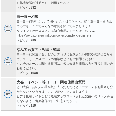
も基礎練習の補助として活用ください。
トピック:
582
ヨーヨー相談
ヨーヨー(本体)について困ったことはこちらへ。買うヨーヨーを悩ん
でる方も、ここでみんなの意見を聞いてみましょう！
リワインドがオススメする初心者用のモデルはこちら →
https://yoyostorerewind.com/collections/for-beginners
トピック:
989
なんでも質問・相談・雑談
ヨーヨーに関連する、どのカテゴリにも属さない質問や雑談はこちら
で。ストリングやパーツの相談などにもご利用ください。
※大会のルールに関する質問は、各大会運営組織の方へ直接お問い合
わせください。
トピック:
1048
大会・イベント等ヨーヨー関連使用曲質問
あの大会、あの人の曲が気に入ったんだけどアーティストも曲名も分
からないという方は、ここで聞いちゃいましょう！
ビデオ投稿サイトなどに違法アップロードされた楽曲へのリンクを貼
らないよう、音楽著作権にご注意ください。
トピック:
215