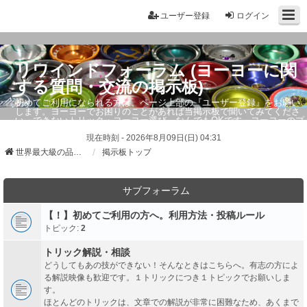
ユーザー登録
ログイン
リワインドフォーラム (ヨーヨーに関
する質問・交流の掲示板)
初めてご利用になられる方は、ページ上部の『ユーザー登録』をお願い
します。ヨーヨーでお困りのことがあれば当掲示板で聞いてみてくださ
い。できないトリック・ヨーヨー選び、なんでもOKです。ヨーヨーのプ
ロもお答えしています。
現在時刻 - 2026年8月09日(日) 04:31
世界最大級の品ぞろえ ヨーヨーストア「リワインド」
掲示板トップ
サブフォーラム
【！】初めてご利用の方へ。利用方法・投稿ルール
トピック:
2
トリック解説・相談
どうしてもあの技ができない！そんなときはこちらへ。有志の方によ
る解説映像も歓迎です。１トリックにつき１トピックでお願いしま
す。
ほとんどのトリックは、文章での解説が非常に困難なため、あくまで