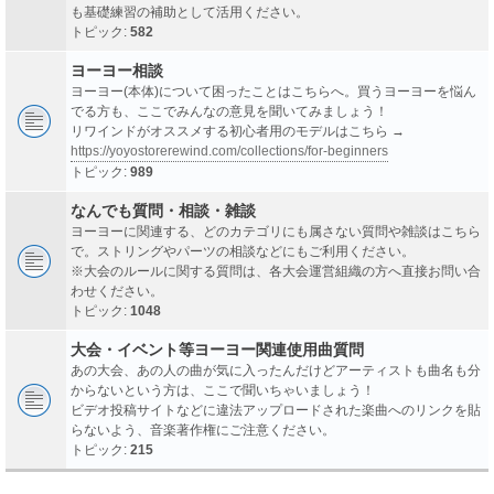
も基礎練習の補助として活用ください。
トピック:
582
ヨーヨー相談
ヨーヨー(本体)について困ったことはこちらへ。買うヨーヨーを悩ん
でる方も、ここでみんなの意見を聞いてみましょう！
リワインドがオススメする初心者用のモデルはこちら →
https://yoyostorerewind.com/collections/for-beginners
トピック:
989
なんでも質問・相談・雑談
ヨーヨーに関連する、どのカテゴリにも属さない質問や雑談はこちら
で。ストリングやパーツの相談などにもご利用ください。
※大会のルールに関する質問は、各大会運営組織の方へ直接お問い合
わせください。
トピック:
1048
大会・イベント等ヨーヨー関連使用曲質問
あの大会、あの人の曲が気に入ったんだけどアーティストも曲名も分
からないという方は、ここで聞いちゃいましょう！
ビデオ投稿サイトなどに違法アップロードされた楽曲へのリンクを貼
らないよう、音楽著作権にご注意ください。
トピック:
215