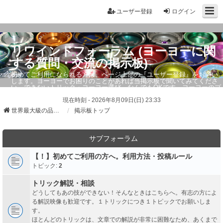
ユーザー登録
ログイン
リワインドフォーラム (ヨーヨーに関
する質問・交流の掲示板)
初めてご利用になられる方は、ページ上部の『ユーザー登録』をお願い
します。ヨーヨーでお困りのことがあれば当掲示板で聞いてみてくださ
い。できないトリック・ヨーヨー選び、なんでもOKです。ヨーヨーのプ
ロもお答えしています。
現在時刻 - 2026年8月09日(日) 23:33
世界最大級の品ぞろえ ヨーヨーストア「リワインド」
掲示板トップ
サブフォーラム
【！】初めてご利用の方へ。利用方法・投稿ルール
トピック:
2
トリック解説・相談
どうしてもあの技ができない！そんなときはこちらへ。有志の方によ
る解説映像も歓迎です。１トリックにつき１トピックでお願いしま
す。
ほとんどのトリックは、文章での解説が非常に困難なため、あくまで