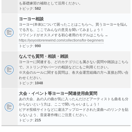
も基礎練習の補助として活用ください。
トピック:
582
ヨーヨー相談
ヨーヨー(本体)について困ったことはこちらへ。買うヨーヨーを悩ん
でる方も、ここでみんなの意見を聞いてみましょう！
リワインドがオススメする初心者用のモデルはこちら →
https://yoyostorerewind.com/collections/for-beginners
トピック:
990
なんでも質問・相談・雑談
ヨーヨーに関連する、どのカテゴリにも属さない質問や雑談はこちら
で。ストリングやパーツの相談などにもご利用ください。
※大会のルールに関する質問は、各大会運営組織の方へ直接お問い合
わせください。
トピック:
1048
大会・イベント等ヨーヨー関連使用曲質問
あの大会、あの人の曲が気に入ったんだけどアーティストも曲名も分
からないという方は、ここで聞いちゃいましょう！
ビデオ投稿サイトなどに違法アップロードされた楽曲へのリンクを貼
らないよう、音楽著作権にご注意ください。
トピック:
215