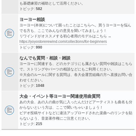
も基礎練習の補助として活用ください。
トピック:
582
ヨーヨー相談
ヨーヨー(本体)について困ったことはこちらへ。買うヨーヨーを悩ん
でる方も、ここでみんなの意見を聞いてみましょう！
リワインドがオススメする初心者用のモデルはこちら →
https://yoyostorerewind.com/collections/for-beginners
トピック:
990
なんでも質問・相談・雑談
ヨーヨーに関連する、どのカテゴリにも属さない質問や雑談はこちら
で。ストリングやパーツの相談などにもご利用ください。
※大会のルールに関する質問は、各大会運営組織の方へ直接お問い合
わせください。
トピック:
1048
大会・イベント等ヨーヨー関連使用曲質問
あの大会、あの人の曲が気に入ったんだけどアーティストも曲名も分
からないという方は、ここで聞いちゃいましょう！
ビデオ投稿サイトなどに違法アップロードされた楽曲へのリンクを貼
らないよう、音楽著作権にご注意ください。
トピック:
215