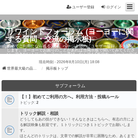
ユーザー登録
ログイン
リワインドフォーラム (ヨーヨーに関
する質問・交流の掲示板)
初めてご利用になられる方は、ページ上部の『ユーザー登録』をお願い
します。ヨーヨーでお困りのことがあれば当掲示板で聞いてみてくださ
い。できないトリック・ヨーヨー選び、なんでもOKです。ヨーヨーのプ
ロもお答えしています。
現在時刻 - 2026年8月10日(月) 18:08
世界最大級の品ぞろえ ヨーヨーストア「リワインド」
掲示板トップ
サブフォーラム
【！】初めてご利用の方へ。利用方法・投稿ルール
トピック:
2
トリック解説・相談
どうしてもあの技ができない！そんなときはこちらへ。有志の方によ
る解説映像も歓迎です。１トリックにつき１トピックでお願いしま
す。
ほとんどのトリックは、文章での解説が非常に困難なため、あくまで