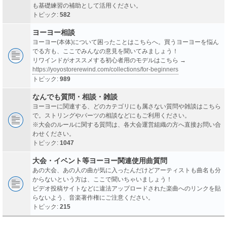
も基礎練習の補助として活用ください。
トピック:
582
ヨーヨー相談
ヨーヨー(本体)について困ったことはこちらへ。買うヨーヨーを悩ん
でる方も、ここでみんなの意見を聞いてみましょう！
リワインドがオススメする初心者用のモデルはこちら →
https://yoyostorerewind.com/collections/for-beginners
トピック:
989
なんでも質問・相談・雑談
ヨーヨーに関連する、どのカテゴリにも属さない質問や雑談はこちら
で。ストリングやパーツの相談などにもご利用ください。
※大会のルールに関する質問は、各大会運営組織の方へ直接お問い合
わせください。
トピック:
1047
大会・イベント等ヨーヨー関連使用曲質問
あの大会、あの人の曲が気に入ったんだけどアーティストも曲名も分
からないという方は、ここで聞いちゃいましょう！
ビデオ投稿サイトなどに違法アップロードされた楽曲へのリンクを貼
らないよう、音楽著作権にご注意ください。
トピック:
215