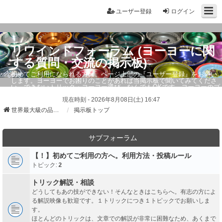
ユーザー登録
ログイン
リワインドフォーラム (ヨーヨーに関
する質問・交流の掲示板)
初めてご利用になられる方は、ページ上部の『ユーザー登録』をお願い
します。ヨーヨーでお困りのことがあれば当掲示板で聞いてみてくださ
い。できないトリック・ヨーヨー選び、なんでもOKです。ヨーヨーのプ
ロもお答えしています。
現在時刻 - 2026年8月08日(土) 16:47
世界最大級の品ぞろえ ヨーヨーストア「リワインド」
掲示板トップ
サブフォーラム
【！】初めてご利用の方へ。利用方法・投稿ルール
トピック:
2
トリック解説・相談
どうしてもあの技ができない！そんなときはこちらへ。有志の方によ
る解説映像も歓迎です。１トリックにつき１トピックでお願いしま
す。
ほとんどのトリックは、文章での解説が非常に困難なため、あくまで