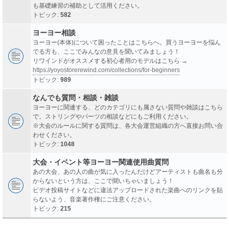
も基礎練習の補助として活用ください。
トピック:
582
ヨーヨー相談
ヨーヨー(本体)について困ったことはこちらへ。買うヨーヨーを悩ん
でる方も、ここでみんなの意見を聞いてみましょう！
リワインドがオススメする初心者用のモデルはこちら →
https://yoyostorerewind.com/collections/for-beginners
トピック:
989
なんでも質問・相談・雑談
ヨーヨーに関連する、どのカテゴリにも属さない質問や雑談はこちら
で。ストリングやパーツの相談などにもご利用ください。
※大会のルールに関する質問は、各大会運営組織の方へ直接お問い合
わせください。
トピック:
1048
大会・イベント等ヨーヨー関連使用曲質問
あの大会、あの人の曲が気に入ったんだけどアーティストも曲名も分
からないという方は、ここで聞いちゃいましょう！
ビデオ投稿サイトなどに違法アップロードされた楽曲へのリンクを貼
らないよう、音楽著作権にご注意ください。
トピック:
215