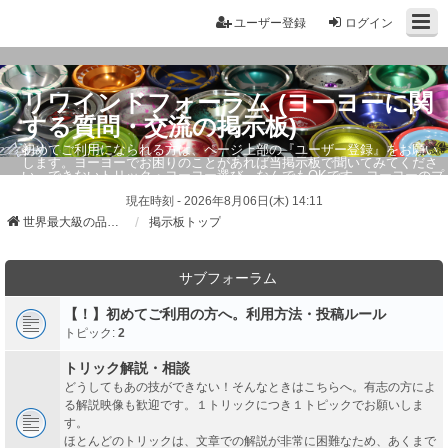
ユーザー登録
ログイン
リワインドフォーラム (ヨーヨーに関
する質問・交流の掲示板)
初めてご利用になられる方は、ページ上部の『ユーザー登録』をお願い
します。ヨーヨーでお困りのことがあれば当掲示板で聞いてみてくださ
い。できないトリック・ヨーヨー選び、なんでもOKです。ヨーヨーのプ
ロもお答えしています。
現在時刻 - 2026年8月06日(木) 14:11
世界最大級の品ぞろえ ヨーヨーストア「リワインド」
掲示板トップ
サブフォーラム
【！】初めてご利用の方へ。利用方法・投稿ルール
トピック:
2
トリック解説・相談
どうしてもあの技ができない！そんなときはこちらへ。有志の方によ
る解説映像も歓迎です。１トリックにつき１トピックでお願いしま
す。
ほとんどのトリックは、文章での解説が非常に困難なため、あくまで