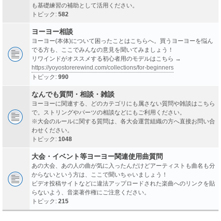
も基礎練習の補助として活用ください。
トピック:
582
ヨーヨー相談
ヨーヨー(本体)について困ったことはこちらへ。買うヨーヨーを悩ん
でる方も、ここでみんなの意見を聞いてみましょう！
リワインドがオススメする初心者用のモデルはこちら →
https://yoyostorerewind.com/collections/for-beginners
トピック:
990
なんでも質問・相談・雑談
ヨーヨーに関連する、どのカテゴリにも属さない質問や雑談はこちら
で。ストリングやパーツの相談などにもご利用ください。
※大会のルールに関する質問は、各大会運営組織の方へ直接お問い合
わせください。
トピック:
1048
大会・イベント等ヨーヨー関連使用曲質問
あの大会、あの人の曲が気に入ったんだけどアーティストも曲名も分
からないという方は、ここで聞いちゃいましょう！
ビデオ投稿サイトなどに違法アップロードされた楽曲へのリンクを貼
らないよう、音楽著作権にご注意ください。
トピック:
215