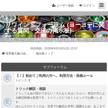
ユーザー登録
ログイン
リワインドフォーラム (ヨーヨーに関
する質問・交流の掲示板)
初めてご利用になられる方は、ページ上部の『ユーザー登録』をお願い
します。ヨーヨーでお困りのことがあれば当掲示板で聞いてみてくださ
い。できないトリック・ヨーヨー選び、なんでもOKです。ヨーヨーのプ
ロもお答えしています。
現在時刻 - 2026年8月10日(月) 15:57
世界最大級の品ぞろえ ヨーヨーストア「リワインド」
掲示板トップ
サブフォーラム
【！】初めてご利用の方へ。利用方法・投稿ルール
トピック:
2
トリック解説・相談
どうしてもあの技ができない！そんなときはこちらへ。有志の方によ
る解説映像も歓迎です。１トリックにつき１トピックでお願いしま
す。
ほとんどのトリックは、文章での解説が非常に困難なため、あくまで