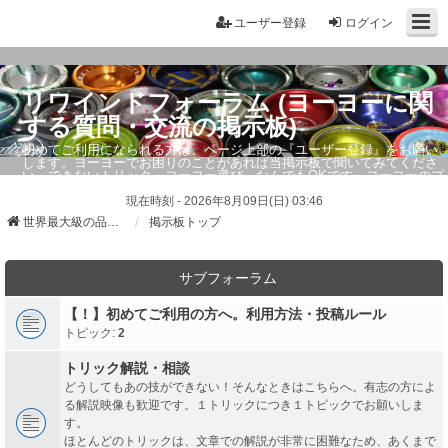
ユーザー登録
ログイン
リワインドフォーラム (ヨーヨーに関
する質問・交流の掲示板)
初めてご利用になられる方は、ページ上部の『ユーザー登録』をお願い
します。ヨーヨーでお困りのことがあれば当掲示板で聞いてみてくださ
い。できないトリック・ヨーヨー選び、なんでもOKです。ヨーヨーのプ
ロもお答えしています。
現在時刻 - 2026年8月09日(日) 03:46
世界最大級の品ぞろえ ヨーヨーストア「リワインド」
掲示板トップ
サブフォーラム
【！】初めてご利用の方へ。利用方法・投稿ルール
トピック:
2
トリック解説・相談
どうしてもあの技ができない！そんなときはこちらへ。有志の方によ
る解説映像も歓迎です。１トリックにつき１トピックでお願いしま
す。
ほとんどのトリックは、文章での解説が非常に困難なため、あくまで