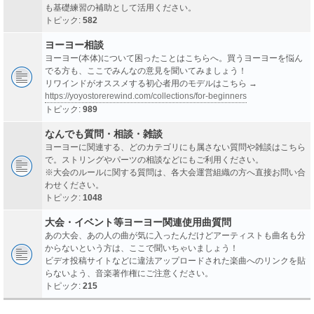
も基礎練習の補助として活用ください。
トピック:
582
ヨーヨー相談
ヨーヨー(本体)について困ったことはこちらへ。買うヨーヨーを悩ん
でる方も、ここでみんなの意見を聞いてみましょう！
リワインドがオススメする初心者用のモデルはこちら →
https://yoyostorerewind.com/collections/for-beginners
トピック:
989
なんでも質問・相談・雑談
ヨーヨーに関連する、どのカテゴリにも属さない質問や雑談はこちら
で。ストリングやパーツの相談などにもご利用ください。
※大会のルールに関する質問は、各大会運営組織の方へ直接お問い合
わせください。
トピック:
1048
大会・イベント等ヨーヨー関連使用曲質問
あの大会、あの人の曲が気に入ったんだけどアーティストも曲名も分
からないという方は、ここで聞いちゃいましょう！
ビデオ投稿サイトなどに違法アップロードされた楽曲へのリンクを貼
らないよう、音楽著作権にご注意ください。
トピック:
215