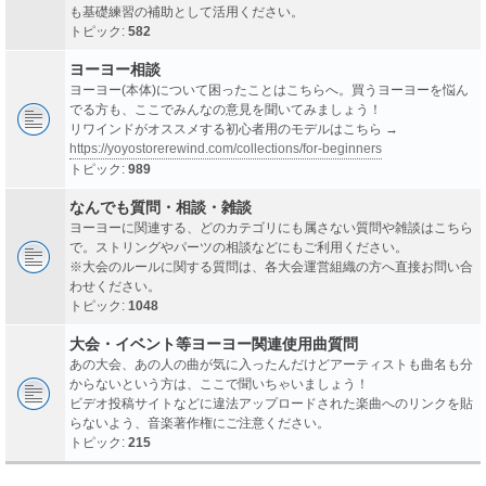
も基礎練習の補助として活用ください。
トピック:
582
ヨーヨー相談
ヨーヨー(本体)について困ったことはこちらへ。買うヨーヨーを悩ん
でる方も、ここでみんなの意見を聞いてみましょう！
リワインドがオススメする初心者用のモデルはこちら →
https://yoyostorerewind.com/collections/for-beginners
トピック:
989
なんでも質問・相談・雑談
ヨーヨーに関連する、どのカテゴリにも属さない質問や雑談はこちら
で。ストリングやパーツの相談などにもご利用ください。
※大会のルールに関する質問は、各大会運営組織の方へ直接お問い合
わせください。
トピック:
1048
大会・イベント等ヨーヨー関連使用曲質問
あの大会、あの人の曲が気に入ったんだけどアーティストも曲名も分
からないという方は、ここで聞いちゃいましょう！
ビデオ投稿サイトなどに違法アップロードされた楽曲へのリンクを貼
らないよう、音楽著作権にご注意ください。
トピック:
215