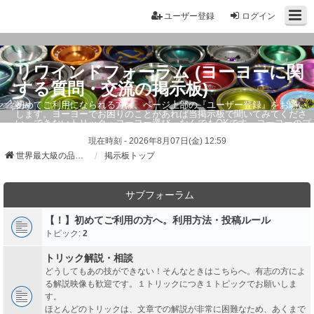
ユーザー登録
ログイン
リワインドフォーラム (ヨーヨーに関
する質問・交流の掲示板)
初めてご利用になられる方は、ページ上部の『ユーザー登録』をお願い
します。ヨーヨーでお困りのことがあれば当掲示板で聞いてみてくださ
い。できないトリック・ヨーヨー選び、なんでもOKです。ヨーヨーのプ
ロもお答えしています。
現在時刻 - 2026年8月07日(金) 12:59
世界最大級の品ぞろえ ヨーヨーストア「リワインド」
掲示板トップ
サブフォーラム
【！】初めてご利用の方へ。利用方法・投稿ルール
トピック:
2
トリック解説・相談
どうしてもあの技ができない！そんなときはこちらへ。有志の方によ
る解説映像も歓迎です。１トリックにつき１トピックでお願いしま
す。
ほとんどのトリックは、文章での解説が非常に困難なため、あくまで