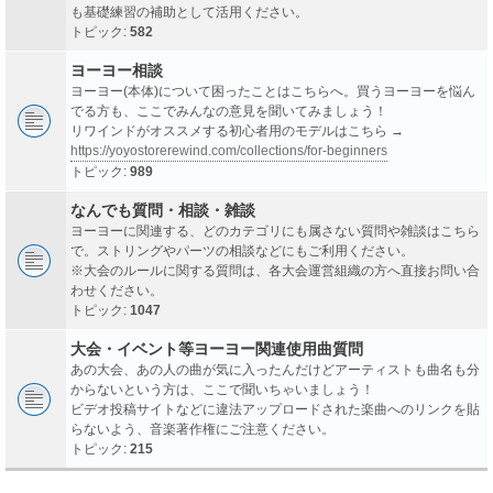
も基礎練習の補助として活用ください。
トピック:
582
ヨーヨー相談
ヨーヨー(本体)について困ったことはこちらへ。買うヨーヨーを悩ん
でる方も、ここでみんなの意見を聞いてみましょう！
リワインドがオススメする初心者用のモデルはこちら →
https://yoyostorerewind.com/collections/for-beginners
トピック:
989
なんでも質問・相談・雑談
ヨーヨーに関連する、どのカテゴリにも属さない質問や雑談はこちら
で。ストリングやパーツの相談などにもご利用ください。
※大会のルールに関する質問は、各大会運営組織の方へ直接お問い合
わせください。
トピック:
1047
大会・イベント等ヨーヨー関連使用曲質問
あの大会、あの人の曲が気に入ったんだけどアーティストも曲名も分
からないという方は、ここで聞いちゃいましょう！
ビデオ投稿サイトなどに違法アップロードされた楽曲へのリンクを貼
らないよう、音楽著作権にご注意ください。
トピック:
215