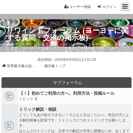
ユーザー登録
ログイン
リワインドフォーラム (ヨーヨーに関
する質問・交流の掲示板)
初めてご利用になられる方は、ページ上部の『ユーザー登録』をお願い
します。ヨーヨーでお困りのことがあれば当掲示板で聞いてみてくださ
い。できないトリック・ヨーヨー選び、なんでもOKです。ヨーヨーのプ
ロもお答えしています。
現在時刻 - 2026年8月08日(土) 01:29
世界最大級の品ぞろえ ヨーヨーストア「リワインド」
掲示板トップ
サブフォーラム
【！】初めてご利用の方へ。利用方法・投稿ルール
トピック:
2
トリック解説・相談
どうしてもあの技ができない！そんなときはこちらへ。有志の方によ
る解説映像も歓迎です。１トリックにつき１トピックでお願いしま
す。
ほとんどのトリックは、文章での解説が非常に困難なため、あくまで