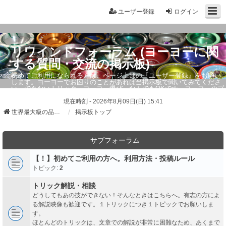
ユーザー登録
ログイン
リワインドフォーラム (ヨーヨーに関
する質問・交流の掲示板)
初めてご利用になられる方は、ページ上部の『ユーザー登録』をお願い
します。ヨーヨーでお困りのことがあれば当掲示板で聞いてみてくださ
い。できないトリック・ヨーヨー選び、なんでもOKです。ヨーヨーのプ
ロもお答えしています。
現在時刻 - 2026年8月09日(日) 15:41
世界最大級の品ぞろえ ヨーヨーストア「リワインド」
掲示板トップ
サブフォーラム
【！】初めてご利用の方へ。利用方法・投稿ルール
トピック:
2
トリック解説・相談
どうしてもあの技ができない！そんなときはこちらへ。有志の方によ
る解説映像も歓迎です。１トリックにつき１トピックでお願いしま
す。
ほとんどのトリックは、文章での解説が非常に困難なため、あくまで