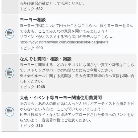
も基礎練習の補助として活用ください。
トピック:
582
ヨーヨー相談
ヨーヨー(本体)について困ったことはこちらへ。買うヨーヨーを悩ん
でる方も、ここでみんなの意見を聞いてみましょう！
リワインドがオススメする初心者用のモデルはこちら →
https://yoyostorerewind.com/collections/for-beginners
トピック:
990
なんでも質問・相談・雑談
ヨーヨーに関連する、どのカテゴリにも属さない質問や雑談はこちら
で。ストリングやパーツの相談などにもご利用ください。
※大会のルールに関する質問は、各大会運営組織の方へ直接お問い合
わせください。
トピック:
1048
大会・イベント等ヨーヨー関連使用曲質問
あの大会、あの人の曲が気に入ったんだけどアーティストも曲名も分
からないという方は、ここで聞いちゃいましょう！
ビデオ投稿サイトなどに違法アップロードされた楽曲へのリンクを貼
らないよう、音楽著作権にご注意ください。
トピック:
215