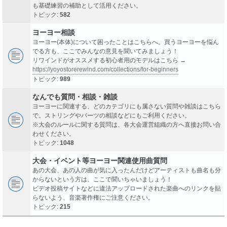
も基礎練習の補助として活用ください。
トピック:
582
ヨーヨー相談
ヨーヨー(本体)について困ったことはこちらへ。買うヨーヨーを悩ん
でる方も、ここでみんなの意見を聞いてみましょう！
リワインドがオススメする初心者用のモデルはこちら →
https://yoyostorerewind.com/collections/for-beginners
トピック:
989
なんでも質問・相談・雑談
ヨーヨーに関連する、どのカテゴリにも属さない質問や雑談はこちら
で。ストリングやパーツの相談などにもご利用ください。
※大会のルールに関する質問は、各大会運営組織の方へ直接お問い合
わせください。
トピック:
1048
大会・イベント等ヨーヨー関連使用曲質問
あの大会、あの人の曲が気に入ったんだけどアーティストも曲名も分
からないという方は、ここで聞いちゃいましょう！
ビデオ投稿サイトなどに違法アップロードされた楽曲へのリンクを貼
らないよう、音楽著作権にご注意ください。
トピック:
215