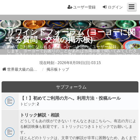
ユーザー登録
ログイン
リワインドフォーラム (ヨーヨーに関
する質問・交流の掲示板)
初めてご利用になられる方は、ページ上部の『ユーザー登録』をお願い
します。ヨーヨーでお困りのことがあれば当掲示板で聞いてみてくださ
い。できないトリック・ヨーヨー選び、なんでもOKです。ヨーヨーのプ
ロもお答えしています。
現在時刻 - 2026年8月09日(日) 03:15
世界最大級の品ぞろえ ヨーヨーストア「リワインド」
掲示板トップ
サブフォーラム
【！】初めてご利用の方へ。利用方法・投稿ルール
トピック:
2
トリック解説・相談
どうしてもあの技ができない！そんなときはこちらへ。有志の方によ
る解説映像も歓迎です。１トリックにつき１トピックでお願いしま
す。
ほとんどのトリックは、文章での解説が非常に困難なため、あくまで