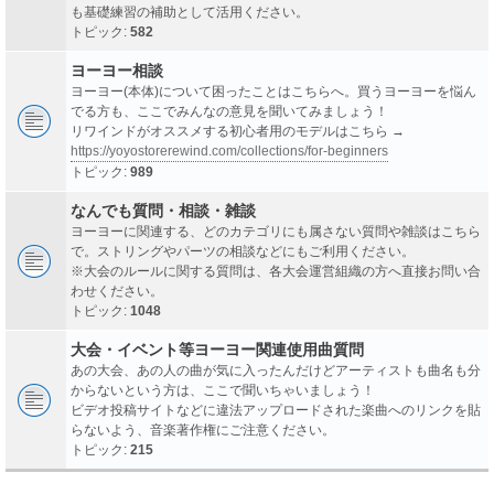
も基礎練習の補助として活用ください。
トピック:
582
ヨーヨー相談
ヨーヨー(本体)について困ったことはこちらへ。買うヨーヨーを悩ん
でる方も、ここでみんなの意見を聞いてみましょう！
リワインドがオススメする初心者用のモデルはこちら →
https://yoyostorerewind.com/collections/for-beginners
トピック:
989
なんでも質問・相談・雑談
ヨーヨーに関連する、どのカテゴリにも属さない質問や雑談はこちら
で。ストリングやパーツの相談などにもご利用ください。
※大会のルールに関する質問は、各大会運営組織の方へ直接お問い合
わせください。
トピック:
1048
大会・イベント等ヨーヨー関連使用曲質問
あの大会、あの人の曲が気に入ったんだけどアーティストも曲名も分
からないという方は、ここで聞いちゃいましょう！
ビデオ投稿サイトなどに違法アップロードされた楽曲へのリンクを貼
らないよう、音楽著作権にご注意ください。
トピック:
215