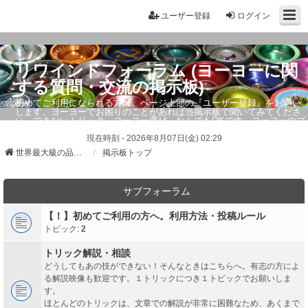
ユーザー登録
ログイン
リワインドフォーラム (ヨーヨーに関
する質問・交流の掲示板)
初めてご利用になられる方は、ページ上部の『ユーザー登録』をお願い
します。ヨーヨーでお困りのことがあれば当掲示板で聞いてみてくださ
い。できないトリック・ヨーヨー選び、なんでもOKです。ヨーヨーのプ
ロもお答えしています。
現在時刻 - 2026年8月07日(金) 02:29
世界最大級の品ぞろえ ヨーヨーストア「リワインド」
掲示板トップ
サブフォーラム
【！】初めてご利用の方へ。利用方法・投稿ルール
トピック:
2
トリック解説・相談
どうしてもあの技ができない！そんなときはこちらへ。有志の方によ
る解説映像も歓迎です。１トリックにつき１トピックでお願いしま
す。
ほとんどのトリックは、文章での解説が非常に困難なため、あくまで