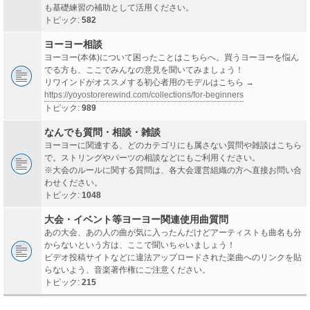
も基礎練習の補助として活用ください。
トピック:
582
ヨーヨー相談
ヨーヨー(本体)について困ったことはこちらへ。買うヨーヨーを悩ん
でる方も、ここでみんなの意見を聞いてみましょう！
リワインドがオススメする初心者用のモデルはこちら →
https://yoyostorerewind.com/collections/for-beginners
トピック:
989
なんでも質問・相談・雑談
ヨーヨーに関連する、どのカテゴリにも属さない質問や雑談はこちら
で。ストリングやパーツの相談などにもご利用ください。
※大会のルールに関する質問は、各大会運営組織の方へ直接お問い合
わせください。
トピック:
1048
大会・イベント等ヨーヨー関連使用曲質問
あの大会、あの人の曲が気に入ったんだけどアーティストも曲名も分
からないという方は、ここで聞いちゃいましょう！
ビデオ投稿サイトなどに違法アップロードされた楽曲へのリンクを貼
らないよう、音楽著作権にご注意ください。
トピック:
215