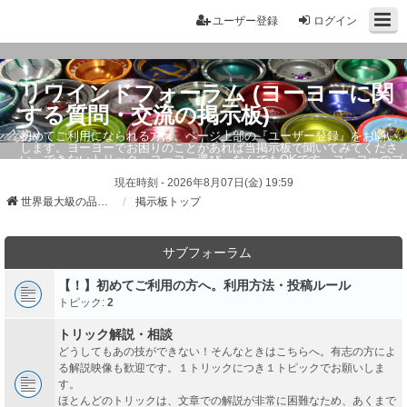
ユーザー登録
ログイン
リワインドフォーラム (ヨーヨーに関
する質問・交流の掲示板)
初めてご利用になられる方は、ページ上部の『ユーザー登録』をお願い
します。ヨーヨーでお困りのことがあれば当掲示板で聞いてみてくださ
い。できないトリック・ヨーヨー選び、なんでもOKです。ヨーヨーのプ
ロもお答えしています。
現在時刻 - 2026年8月07日(金) 19:59
世界最大級の品ぞろえ ヨーヨーストア「リワインド」
掲示板トップ
サブフォーラム
【！】初めてご利用の方へ。利用方法・投稿ルール
トピック:
2
トリック解説・相談
どうしてもあの技ができない！そんなときはこちらへ。有志の方によ
る解説映像も歓迎です。１トリックにつき１トピックでお願いしま
す。
ほとんどのトリックは、文章での解説が非常に困難なため、あくまで