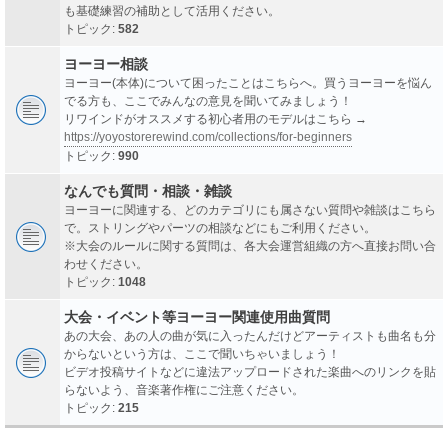
も基礎練習の補助として活用ください。
トピック:
582
ヨーヨー相談
ヨーヨー(本体)について困ったことはこちらへ。買うヨーヨーを悩ん
でる方も、ここでみんなの意見を聞いてみましょう！
リワインドがオススメする初心者用のモデルはこちら →
https://yoyostorerewind.com/collections/for-beginners
トピック:
990
なんでも質問・相談・雑談
ヨーヨーに関連する、どのカテゴリにも属さない質問や雑談はこちら
で。ストリングやパーツの相談などにもご利用ください。
※大会のルールに関する質問は、各大会運営組織の方へ直接お問い合
わせください。
トピック:
1048
大会・イベント等ヨーヨー関連使用曲質問
あの大会、あの人の曲が気に入ったんだけどアーティストも曲名も分
からないという方は、ここで聞いちゃいましょう！
ビデオ投稿サイトなどに違法アップロードされた楽曲へのリンクを貼
らないよう、音楽著作権にご注意ください。
トピック:
215