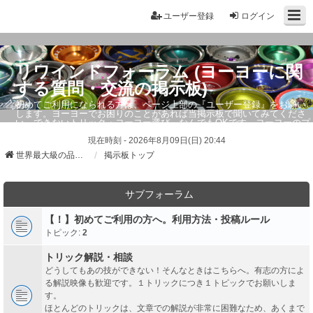
ユーザー登録
ログイン
リワインドフォーラム (ヨーヨーに関
する質問・交流の掲示板)
初めてご利用になられる方は、ページ上部の『ユーザー登録』をお願い
します。ヨーヨーでお困りのことがあれば当掲示板で聞いてみてくださ
い。できないトリック・ヨーヨー選び、なんでもOKです。ヨーヨーのプ
ロもお答えしています。
現在時刻 - 2026年8月09日(日) 20:44
世界最大級の品ぞろえ ヨーヨーストア「リワインド」
掲示板トップ
サブフォーラム
【！】初めてご利用の方へ。利用方法・投稿ルール
トピック:
2
トリック解説・相談
どうしてもあの技ができない！そんなときはこちらへ。有志の方によ
る解説映像も歓迎です。１トリックにつき１トピックでお願いしま
す。
ほとんどのトリックは、文章での解説が非常に困難なため、あくまで