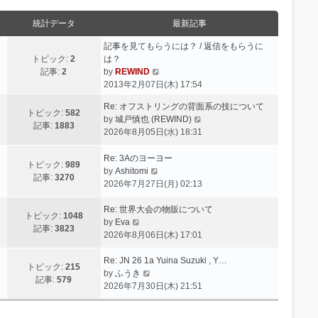
統計データ
最新記事
記事を見てもらうには？ / 返信をもらうに
トピック:
2
は？
最
記事:
2
by
REWIND
新
2013年2月07日(木) 17:54
記
Re: オフストリングの背面系の技について
事
トピック:
582
最
by
城戸慎也 (REWIND)
記事:
1883
新
2026年8月05日(水) 18:31
記
事
Re: 3Aのヨーヨー
トピック:
989
最
by
Ashitomi
記事:
3270
新
2026年7月27日(月) 02:13
記
事
Re: 世界大会の物販について
トピック:
1048
最
by
Eva
記事:
3823
新
2026年8月06日(木) 17:01
記
事
Re: JN 26 1a Yuina Suzuki , Y…
トピック:
215
最
by
ふうき
記事:
579
新
2026年7月30日(木) 21:51
記
事