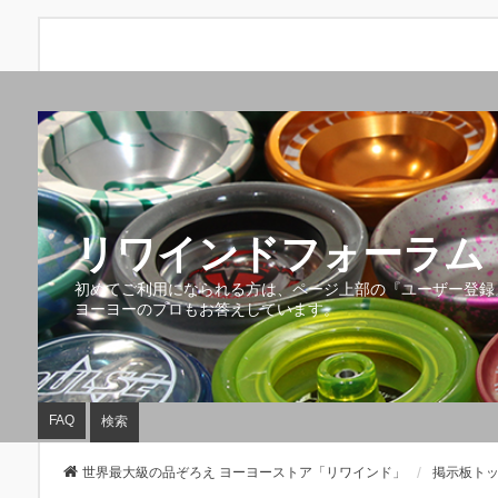
リワインドフォーラム 
初めてご利用になられる方は、ページ上部の『ユーザー登録
ヨーヨーのプロもお答えしています。
FAQ
検索
世界最大級の品ぞろえ ヨーヨーストア「リワインド」
掲示板ト