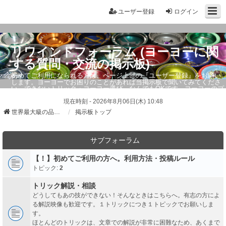
ユーザー登録
ログイン
リワインドフォーラム (ヨーヨーに関
する質問・交流の掲示板)
初めてご利用になられる方は、ページ上部の『ユーザー登録』をお願い
します。ヨーヨーでお困りのことがあれば当掲示板で聞いてみてくださ
い。できないトリック・ヨーヨー選び、なんでもOKです。ヨーヨーのプ
ロもお答えしています。
現在時刻 - 2026年8月06日(木) 10:48
世界最大級の品ぞろえ ヨーヨーストア「リワインド」
掲示板トップ
サブフォーラム
【！】初めてご利用の方へ。利用方法・投稿ルール
トピック:
2
トリック解説・相談
どうしてもあの技ができない！そんなときはこちらへ。有志の方によ
る解説映像も歓迎です。１トリックにつき１トピックでお願いしま
す。
ほとんどのトリックは、文章での解説が非常に困難なため、あくまで