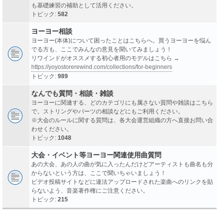
も基礎練習の補助として活用ください。
トピック:
582
ヨーヨー相談
ヨーヨー(本体)について困ったことはこちらへ。買うヨーヨーを悩ん
でる方も、ここでみんなの意見を聞いてみましょう！
リワインドがオススメする初心者用のモデルはこちら →
https://yoyostorerewind.com/collections/for-beginners
トピック:
989
なんでも質問・相談・雑談
ヨーヨーに関連する、どのカテゴリにも属さない質問や雑談はこちら
で。ストリングやパーツの相談などにもご利用ください。
※大会のルールに関する質問は、各大会運営組織の方へ直接お問い合
わせください。
トピック:
1048
大会・イベント等ヨーヨー関連使用曲質問
あの大会、あの人の曲が気に入ったんだけどアーティストも曲名も分
からないという方は、ここで聞いちゃいましょう！
ビデオ投稿サイトなどに違法アップロードされた楽曲へのリンクを貼
らないよう、音楽著作権にご注意ください。
トピック:
215