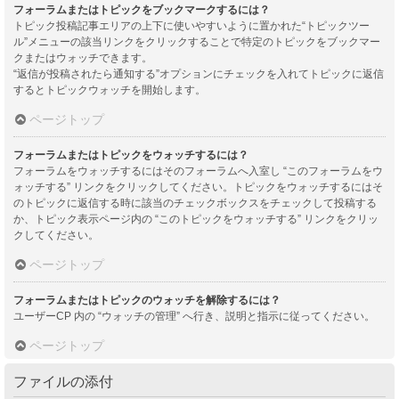
フォーラムまたはトピックをブックマークするには？
トピック投稿記事エリアの上下に使いやすいように置かれた“トピックツー
ル”メニューの該当リンクをクリックすることで特定のトピックをブックマー
クまたはウォッチできます。
“返信が投稿されたら通知する”オプションにチェックを入れてトピックに返信
するとトピックウォッチを開始します。
ページトップ
フォーラムまたはトピックをウォッチするには？
フォーラムをウォッチするにはそのフォーラムへ入室し “このフォーラムをウ
ォッチする” リンクをクリックしてください。トピックをウォッチするにはそ
のトピックに返信する時に該当のチェックボックスをチェックして投稿する
か、トピック表示ページ内の “このトピックをウォッチする” リンクをクリッ
クしてください。
ページトップ
フォーラムまたはトピックのウォッチを解除するには？
ユーザーCP 内の “ウォッチの管理” へ行き、説明と指示に従ってください。
ページトップ
ファイルの添付