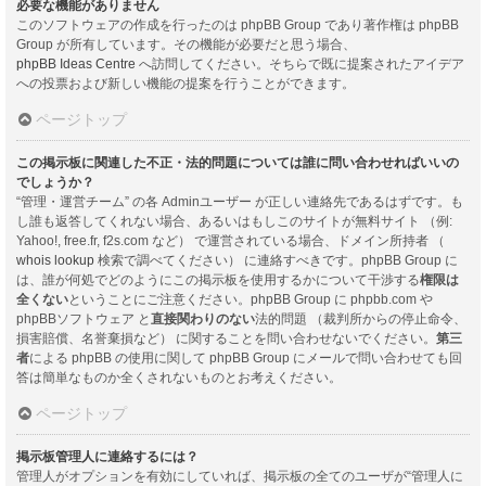
必要な機能がありません
このソフトウェアの作成を行ったのは phpBB Group であり著作権は phpBB
Group が所有しています。その機能が必要だと思う場合、
phpBB Ideas Centre
へ訪問してください。そちらで既に提案されたアイデア
への投票および新しい機能の提案を行うことができます。
ページトップ
この掲示板に関連した不正・法的問題については誰に問い合わせればいいの
でしょうか？
“管理・運営チーム” の各 Adminユーザー が正しい連絡先であるはずです。も
し誰も返答してくれない場合、あるいはもしこのサイトが無料サイト （例:
Yahoo!, free.fr, f2s.com など） で運営されている場合、ドメイン所持者 （
whois lookup
検索で調べてください） に連絡すべきです。phpBB Group に
は、誰が何処でどのようにこの掲示板を使用するかについて干渉する
権限は
全くない
ということにご注意ください。phpBB Group に phpbb.com や
phpBBソフトウェア と
直接関わりのない
法的問題 （裁判所からの停止命令、
損害賠償、名誉棄損など） に関することを問い合わせないでください。
第三
者
による phpBB の使用に関して phpBB Group にメールで問い合わせても回
答は簡単なものか全くされないものとお考えください。
ページトップ
掲示板管理人に連絡するには？
管理人がオプションを有効にしていれば、掲示板の全てのユーザが“管理人に