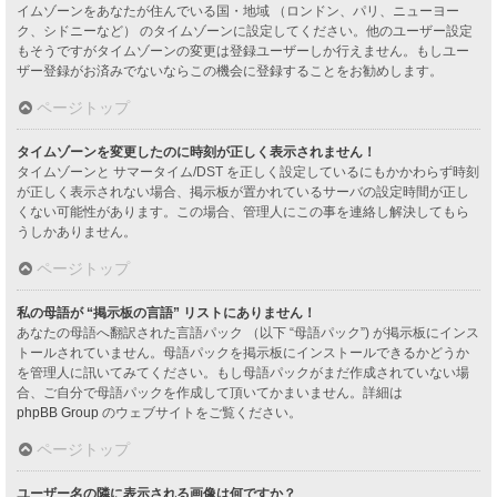
イムゾーンをあなたが住んでいる国・地域 （ロンドン、パリ、ニューヨー
ク、シドニーなど） のタイムゾーンに設定してください。他のユーザー設定
もそうですがタイムゾーンの変更は登録ユーザーしか行えません。もしユー
ザー登録がお済みでないならこの機会に登録することをお勧めします。
ページトップ
タイムゾーンを変更したのに時刻が正しく表示されません！
タイムゾーンと サマータイム/DST を正しく設定しているにもかかわらず時刻
が正しく表示されない場合、掲示板が置かれているサーバの設定時間が正し
くない可能性があります。この場合、管理人にこの事を連絡し解決してもら
うしかありません。
ページトップ
私の母語が “掲示板の言語” リストにありません！
あなたの母語へ翻訳された言語パック （以下 “母語パック”) が掲示板にインス
トールされていません。母語パックを掲示板にインストールできるかどうか
を管理人に訊いてみてください。もし母語パックがまだ作成されていない場
合、ご自分で母語パックを作成して頂いてかまいません。詳細は
phpBB Group
のウェブサイトをご覧ください。
ページトップ
ユーザー名の隣に表示される画像は何ですか？