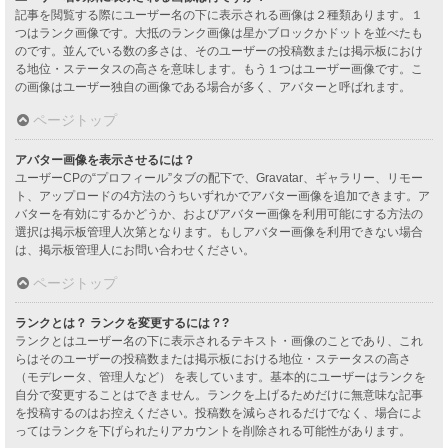
記事を閲覧する際にユーザー名の下に表示される画像は２種類あります。１
つはランク画像です。大抵のランク画像は星かブロックかドットを並べたも
のです。並んでいる数の多さは、そのユーザーの投稿数または掲示板におけ
る地位・ステータスの高さを意味します。もう１つはユーザー画像です。こ
の画像はユーザー独自の画像である場合が多く、アバターと呼ばれます。
ページトップ
アバター画像を表示させるには？
ユーザーCPの“プロフィール”タブの配下で、Gravatar、ギャラリー、リモー
ト、アップロードの4方法のうちいずれかでアバター画像を追加できます。ア
バターを有効にするかどうか、およびアバター画像を利用可能にする方法の
選択は掲示板管理人次第となります。もしアバター画像を利用できない場合
は、掲示板管理人にお問い合わせください。
ページトップ
ランクとは？ ランクを変更するには？?
ランクとはユーザー名の下に表示されるテキスト・画像のことであり、これ
らはそのユーザーの投稿数または掲示板における地位・ステータスの高さ
（モデレータ、管理人など） を表しています。基本的にユーザーはランクを
自分で変更することはできません。ランクを上げるためだけに無意味な記事
を投稿するのはお控えください。投稿数を減らされるだけでなく、場合によ
ってはランクを下げられたりアカウントを削除される可能性があります。