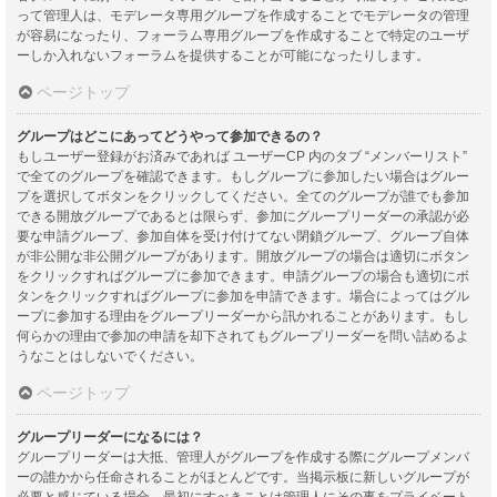
って管理人は、モデレータ専用グループを作成することでモデレータの管理
が容易になったり、フォーラム専用グループを作成することで特定のユーザ
ーしか入れないフォーラムを提供することが可能になったりします。
ページトップ
グループはどこにあってどうやって参加できるの？
もしユーザー登録がお済みであれば ユーザーCP 内のタブ “メンバーリスト”
で全てのグループを確認できます。もしグループに参加したい場合はグルー
プを選択してボタンをクリックしてください。全てのグループが誰でも参加
できる開放グループであるとは限らず、参加にグループリーダーの承認が必
要な申請グループ、参加自体を受け付けてない閉鎖グループ、グループ自体
が非公開な非公開グループがあります。開放グループの場合は適切にボタン
をクリックすればグループに参加できます。申請グループの場合も適切にボ
タンをクリックすればグループに参加を申請できます。場合によってはグル
ープに参加する理由をグループリーダーから訊かれることがあります。もし
何らかの理由で参加の申請を却下されてもグループリーダーを問い詰めるよ
うなことはしないでください。
ページトップ
グループリーダーになるには？
グループリーダーは大抵、管理人がグループを作成する際にグループメンバ
ーの誰かから任命されることがほとんどです。当掲示板に新しいグループが
必要と感じている場合、最初にすべきことは管理人にその事をプライベート