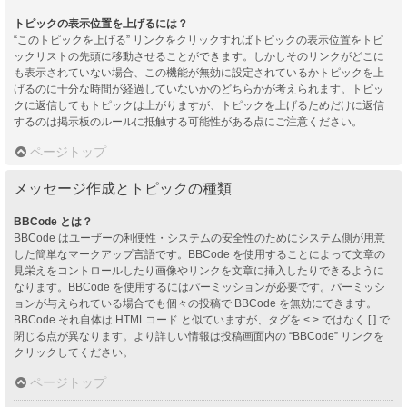
トピックの表示位置を上げるには？
“このトピックを上げる” リンクをクリックすればトピックの表示位置をトピ
ックリストの先頭に移動させることができます。しかしそのリンクがどこに
も表示されていない場合、この機能が無効に設定されているかトピックを上
げるのに十分な時間が経過していないかのどちらかが考えられます。トピッ
クに返信してもトピックは上がりますが、トピックを上げるためだけに返信
するのは掲示板のルールに抵触する可能性がある点にご注意ください。
ページトップ
メッセージ作成とトピックの種類
BBCode とは？
BBCode はユーザーの利便性・システムの安全性のためにシステム側が用意
した簡単なマークアップ言語です。BBCode を使用することによって文章の
見栄えをコントロールしたり画像やリンクを文章に挿入したりできるように
なります。BBCode を使用するにはパーミッションが必要です。パーミッシ
ョンが与えられている場合でも個々の投稿で BBCode を無効にできます。
BBCode それ自体は HTMLコード と似ていますが、タグを < > ではなく [ ] で
閉じる点が異なります。より詳しい情報は投稿画面内の “BBCode” リンクを
クリックしてください。
ページトップ