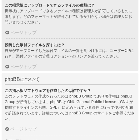
この掲示板にアップロードできるファイルの種類は？
掲示板にアップロードできるファイルの種類は管理人が許可しているものに
限ります。どのフォーマットが許可されているか判らない場合は管理人にお
問い合わせください。
ページトップ
投稿した添付ファイルを探すには？
自身がアップロードした添付ファイルの一覧を見つけるには、ユーザーCPに
行き、添付ファイルの管理セクションへのリンクを辿ってください。
ページトップ
phpBBについて
この掲示板ソフトウェアを作成したのは誰ですか？
このソフトウェアの作成を行ったのは
phpBB Group
であり著作権は phpBB
Group が所有しています。phpBB は GNU General Public License（GNU が
提唱するライセンス形態、GPL） に定められている条件に従って使用や配布
が許諾されています。詳細については phpBB Group のサイトをご参照くださ
い。
ページトップ