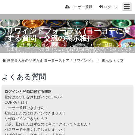
ユーザー登録
ログイン
リワインドフォーラム (ヨーヨーに関
する質問・交流の掲示板)
初めてご利用になられる方は、ページ上部の『ユーザー登録』をお願い
します。ヨーヨーでお困りのことがあれば当掲示板で聞いてみてくださ
い。できないトリック・ヨーヨー選び、なんでもOKです。ヨーヨーのプ
ロもお答えしています。
世界最大級の品ぞろえ ヨーヨーストア「リワインド」
掲示板トップ
よくある質問
ログインと登録に関する問題
登録は必ずしなければいけないの？
COPPA とは？
ユーザー登録できません！
登録はしたのにログインできません！
なぜログインできないの？
以前、登録したはずなのに今はログインできません！
パスワードを無くしてしまいました！
なぜ自動的にログオフしてしまうの？