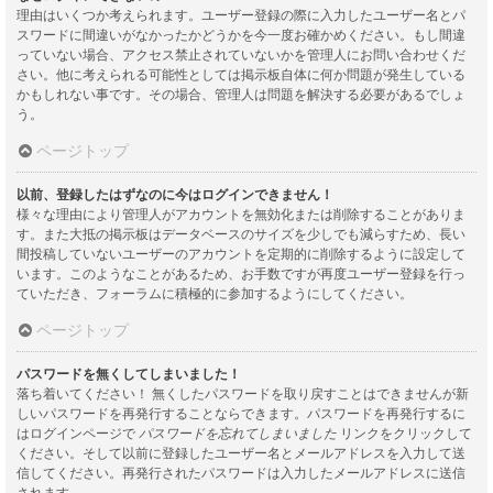
理由はいくつか考えられます。ユーザー登録の際に入力したユーザー名とパ
スワードに間違いがなかったかどうかを今一度お確かめください。もし間違
っていない場合、アクセス禁止されていないかを管理人にお問い合わせくだ
さい。他に考えられる可能性としては掲示板自体に何か問題が発生している
かもしれない事です。その場合、管理人は問題を解決する必要があるでしょ
う。
ページトップ
以前、登録したはずなのに今はログインできません！
様々な理由により管理人がアカウントを無効化または削除することがありま
す。また大抵の掲示板はデータベースのサイズを少しでも減らすため、長い
間投稿していないユーザーのアカウントを定期的に削除するように設定して
います。このようなことがあるため、お手数ですが再度ユーザー登録を行っ
ていただき、フォーラムに積極的に参加するようにしてください。
ページトップ
パスワードを無くしてしまいました！
落ち着いてください！ 無くしたパスワードを取り戻すことはできませんが新
しいパスワードを再発行することならできます。パスワードを再発行するに
はログインページで
パスワードを忘れてしまいました
リンクをクリックして
ください。そして以前に登録したユーザー名とメールアドレスを入力して送
信してください。再発行されたパスワードは入力したメールアドレスに送信
されます。