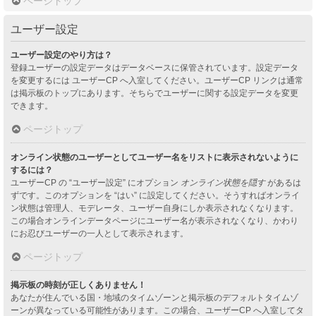
ページトップ
ユーザー設定
ユーザー設定のやり方は？
登録ユーザーの設定データはデータベースに保管されています。設定データ
を変更するには ユーザーCP へ入室してください。ユーザーCP リンクは通常
は掲示板のトップにあります。そちらでユーザーに関する設定データを変更
できます。
ページトップ
オンライン状態のユーザーとしてユーザー名をリストに表示されないように
するには？
ユーザーCP の “ユーザー設定” にオプション
オンライン状態を隠す
があるは
ずです。このオプションを “はい” に設定してください。そうすればオンライ
ン状態は管理人、モデレータ、ユーザー自身にしか表示されなくなります。
この場合オンラインデータページにユーザー名が表示されなくなり、かわり
にお忍びユーザーの一人として表示されます。
ページトップ
掲示板の時刻が正しくありません！
あなたが住んでいる国・地域のタイムゾーンと掲示板のデフォルトタイムゾ
ーンが異なっている可能性があります。この場合、ユーザーCP へ入室してタ