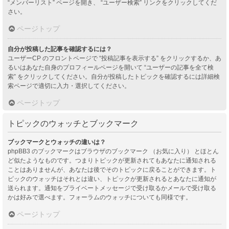
“メンバーリスト” ページを開き、 “ユーザー検索” リンクをクリックしてくだ
さい。
ページトップ
自分が投稿した記事を確認するには？
ユーザーCP のフロントページで “投稿記事を表示する” をクリックするか、あ
るいはあなた自身のプロフィールページを開いて “ユーザーの記事を全て検
索” をクリックしてください。自分が投稿したトピックを確認するには詳細検
索ページで適切に入力・選択してください。
ページトップ
トピックのウォッチとブックマーク
ブックマークとウォッチの違いは？
phpBB3 のブックマークはブラウザのブックマーク （お気に入り） とほとん
ど似たようなものです。つまりトピックが更新されてもあなたに通知される
ことはありませんが、あなたは後でそのトピックに戻ることができます。ト
ピックのウォッチはそれとは違い、トピックが更新されるとあなたに通知が
送られます。通知をプライベートメッセージで受け取るかメールで受け取る
かは好みで選べます。フォーラムのウォッチについても同様です。
ページトップ