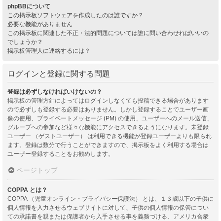
phpBBについて
この掲示板ソフトウェアを作成したのは誰ですか？
必要な機能がありません
この掲示板に関連した不正・法的問題については誰に問い合わせればいいの
でしょうか？
掲示板管理人に連絡するには？
ログインと登録に関する問題
登録は必ずしなければいけないの？
掲示板の管理方針によってはログインしなくても投稿できる場合があります
ので必ずしも登録する必要はありません。しかし登録することでユーザー画
像の使用、プライベートメッセージ (PM) の使用、ユーザーへのメール送信、
グループへの参加など様々な機能にアクセスできるようになります。未登録
ユーザー （ゲストユーザー） は利用できる機能が登録ユーザーよりも限られ
ます。登録は数分で行うことができますので、掲示板をよく利用する場合は
ユーザー登録することをお勧めします。
ページトップ
COPPA とは？
COPPA （児童オンライン・プライバシー保護法） とは、１３歳以下の子供に
個人情報を入力させるウェブサイトに対して、子供の個人情報の保管につい
ての承諾書を親または保護者から入手させる事を義務づける、アメリカ合衆