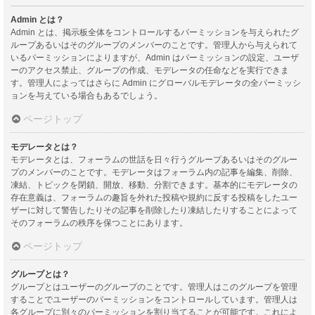
Admin とは？
Admin とは、掲示板全体をコントロールするパーミッションを与えられたグ
ループあるいはそのグループのメンバーのことです。管理人から与えられて
いるパーミッションによりますが、Admin はパーミッションの設定、ユーザ
ーのアクセス禁止、グループの作成、モデレータの任命などを実行できま
す。管理人によってはさらに Admin にグローバルモデレータの全パーミッシ
ョンを与えている場合もあるでしょう。
ページトップ
モデレータとは？
モデレータとは、フォーラムの世話を日々行うグループあるいはそのグルー
プのメンバーのことです。モデレータはフォーラム内の記事を編集、削除、
凍結、トピックを閉鎖、開放、移動、分割できます。基本的にモデレータの
存在意義は、フォーラムの趣旨を外れた投稿や規約に反する投稿をしたユー
ザーに対して警告したりその記事を削除したり凍結したりすることによって
そのフォーラムの秩序を保つことにあります。
ページトップ
グループとは？
グループとはユーザーのグループのことです。管理人はこのグループを管理
することでユーザーのパーミッションをコントロールしています。管理人は
各グループに別々のパーミッションを割り当てることが可能です。これによ