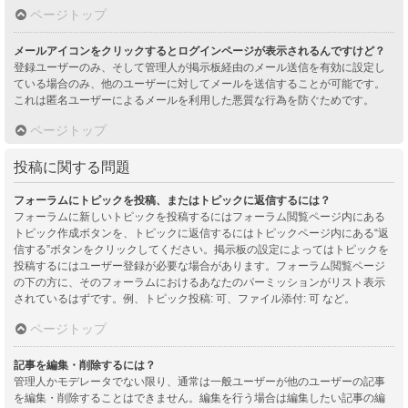
ページトップ
メールアイコンをクリックするとログインページが表示されるんですけど？
登録ユーザーのみ、そして管理人が掲示板経由のメール送信を有効に設定し
ている場合のみ、他のユーザーに対してメールを送信することが可能です。
これは匿名ユーザーによるメールを利用した悪質な行為を防ぐためです。
ページトップ
投稿に関する問題
フォーラムにトピックを投稿、またはトピックに返信するには？
フォーラムに新しいトピックを投稿するにはフォーラム閲覧ページ内にある
トピック作成ボタンを、トピックに返信するにはトピックページ内にある“返
信する”ボタンをクリックしてください。掲示板の設定によってはトピックを
投稿するにはユーザー登録が必要な場合があります。フォーラム閲覧ページ
の下の方に、そのフォーラムにおけるあなたのパーミッションがリスト表示
されているはずです。例、トピック投稿: 可、ファイル添付: 可 など。
ページトップ
記事を編集・削除するには？
管理人かモデレータでない限り、通常は一般ユーザーが他のユーザーの記事
を編集・削除することはできません。編集を行う場合は編集したい記事の編