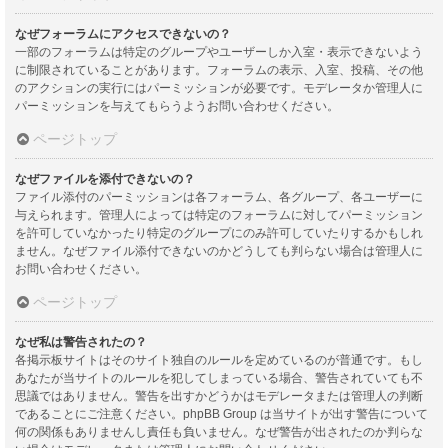
なぜフォーラムにアクセスできないの？
一部のフォーラムは特定のグループやユーザーしか入室・表示できないよう
に制限されていることがあります。フォーラムの表示、入室、投稿、その他
のアクションの実行にはパーミッションが必要です。モデレータか管理人に
パーミッションを与えてもらうようお問い合わせください。
ページトップ
なぜファイルを添付できないの？
ファイル添付のパーミッションは各フォーラム、各グループ、各ユーザーに
与えられます。管理人によっては特定のフォーラムに対してパーミッション
を許可していなかったり特定のグループにのみ許可していたりするかもしれ
ません。なぜファイル添付できないのかどうしても判らない場合は管理人に
お問い合わせください。
ページトップ
なぜ私は警告されたの？
各掲示板サイトはそのサイト独自のルールを定めているのが普通です。もし
あなたが当サイトのルールを犯してしまっている場合、警告されていても不
思議ではありません。警告を出すかどうかはモデレータまたは管理人の判断
であることにご注意ください。phpBB Group は当サイトが出す警告について
何の関係もありませんし責任も負いません。なぜ警告が出されたのか判らな