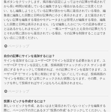
集ボタンをクリックします。掲示板の設定によってはその記事が作成されて
から長い時間が経過していると編集できない場合がある点にご注意くださ
い。もし編集しようとしている記事が誰かから既に返信されている場合、編
集後に編集した回数と日時が記事内に小さく表示されます。まだ返信されて
いない記事を編集する場合やモデレータまたは管理人が編集する場合、編集
した回数と日時は表示されません （なぜ編集したかについての足跡を残すこ
とはあるかもしれませんが・・） 。一般ユーザーはたとえ自分の記事だろう
とそれが既に誰かから返信されている場合、その記事を削除することはでき
ない点にご注意ください。
ページトップ
自分の記事にサインを追加するには？
サインを追加するには ユーザーCP でサインを設定する必要があります。ユ
ーザーCP でサインを設定した後、投稿画面でチェックボックス
サインを有
効にする
をチェックして投稿すれば、その記事にサインを追加できます。ユ
ーザーCP で “サインを常に有効にする” を “はい” にしていれば、投稿画面の
“サインを有効にする” は常にチェックされた状態になります。その際、チェ
ックを外して投稿すればサインはもちろん追加されません。
ページトップ
投票トピックを作成するには？
新しいトピックを作成、あるいはまだ返信されていないトピックを編集する
際に、ページの下の方にあるタブ “投票の作成” をクリックしてください。も