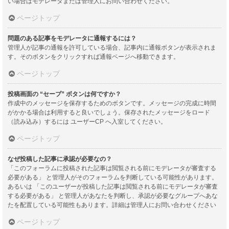
い場合はモデレータまたは管理人にお問い合わせください。
ページトップ
問題のある記事をモデレータに通報するには？
管理人が記事の通報を許可している場合、記事内に通報ボタンが表示されま
す。そのボタンをクリックすれば通報ページへ移動できます。
ページトップ
投稿画面の “セーブ” ボタンは何ですか？
作成中のメッセージを保存するためのボタンです。メッセージの完成に時間
がかかる場合は利用すると良いでしょう。保存されたメッセージをロード
（読み込み）するには ユーザーCP へ入室してください。
ページトップ
なぜ投稿した記事に承認が必要なの？
「このフォーラムに投稿された記事は閲覧される前にモデレータが審査する
必要がある」 と管理人がそのフォーラムを判断している可能性があります。
あるいは 「このユーザーが投稿した記事は閲覧される前にモデレータが審査
する必要がある」 と管理人があなたを判断し、承認が必要なグループへあな
たを配置している可能性もあります。詳細は管理人にお問い合わせください
ページトップ