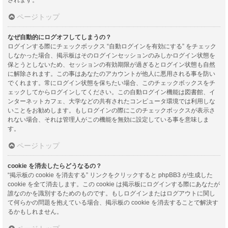
ページトップ
なぜ自動的にログオフしてしまうの？
ログインする際にチェックボックス “自動ログインを有効にする” をチェック
しなかった場合、掲示板はそのログインセッションのみしかログイン状態を
保とうとしないため、セッションの有効期限が過ぎるとログイン状態も自然
に解除されます。この事はあなたのアカウントが他人に悪用される事を防い
でくれます。常にログイン状態を保ちたい場合、このチェックボックスをチ
ェックしてからログインしてください。この自動ログイン機能は図書館、イ
ンターネットカフェ、大学などの共有されたコンピュータ環境では利用しな
いことをお勧めします。もしログインの際にこのチェックボックスが表示さ
れない場合、それは管理人がこの機能を無効に設定している事を意味しま
す。
ページトップ
cookie を消去したらどうなるの？
“掲示板の cookie を消去する” リンクをクリックすると phpBB3 が生成した
cookie を全て消去します。この cookie は掲示板にログインする際にあなたが
誰なのかを識別するためのものです。もしログインまたはログアウトに関し
て何らかの問題を抱えている場合、掲示板の cookie を消去することで解決す
るかもしれません。