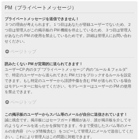
PM（プライベートメッセージ）
プライベートメッセージを送信できません！
３つの理由が考えられます。１つ目はあなたが登録ユーザーでないため、２
つ目は管理人がこの掲示板の PM 機能を停止しているため、３つ目は管理人
があなたの PM の使用を禁止しているためです。詳細は管理人にお問い合わ
せください。
ページトップ
読みたくない PM が定期的に送られてきます！
ユーザーCP 内のタブ “プライベートメッセージ” 内の “ルール & フォルダ”
で、特定のユーザーから送られてきた PM だけをブロックするルールを設定
できます。もし特定のユーザーから誹謗中傷を含む PM が送られている場合
はモデレーターに知らせてください。モデレーターはユーザーの PM の使用
を禁止できます。
ページトップ
この掲示板のユーザーからスパム等のメールが自分に送信されています！
誠に残念です。掲示板にはセーフガード機能があり、誰が掲示板を介してそ
のようなメールを送ったかを探知できます。今まで受信したスパム等のメー
ルの全内容 （ヘッダ情報含む） をコピーして管理人にメールで送信してくだ
さい。これにより管理人はこの問題に対処できます。