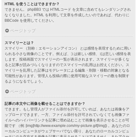
HTML を使うことはできますか？
できません。 phpBB3 では HTMLコード を文章に含めてもレンダリングされ
なくなりました。HTML を利用して文章を作成したいのであれば、代わりに
BBCode を使用してください。
ページトップ
スマイリーとは？
スマイリー （別称：エモーションアイコン） とは感情を表現するために用い
られる小さな画像のことです。例えば、:) は嬉しい感情、:(は悲しい感情を表
します。投稿画面でスマイリーの一覧が表示されます。スマイリーが多くな
ると記事が読みづらくなりますのでスマイリーの乱用はお控えください。ス
マイリーを乱用した記事はモデレータによる編集・削除・移動の対象となる
可能性があります。管理人も投稿の際に使用可能なスマイリーの数を制限す
るようになるでしょう。
ページトップ
記事の本文中に画像を載せることはできますか？
できます。もし管理人がファイル添付を許可していれば、あなたは画像をア
ップロードできます。一方、ファイル添付を許可されていなくても画像ファ
イルへのハイパーリンクを記事に埋め込むことで画像を表示させることが可
能です （例: [img]http://www.example.com/my-picture.gif[/img]) 。あなたのロ
ーカルコンピュータがウェブサーバでない限り、あなたのローカルコンピュ
ータにのみ存在する画像を記事に表示させることはできません。またアクセ