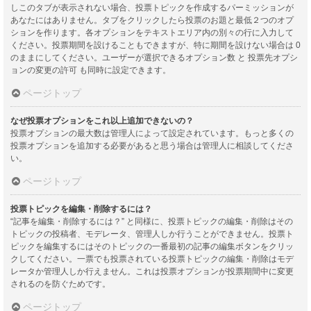
しこのタブが表示されない場合、投票トピックを作成するパーミッションが
あなたにはありません。タブをクリックしたら投票のお題と最低２つのオプ
ションを作ります。各オプションをテキストエリア内の別々の行に入力して
ください。投票期間を設けることもできますが、特に期間を設けない場合は 0
のままにしてください。ユーザーが選択できるオプション数 と 投票先オプシ
ョンの変更の許可 も同時に設定できます。
ページトップ
なぜ投票オプションをこれ以上追加できないの？
投票オプションの最大数は管理人によって設定されています。もっと多くの
投票オプションを追加する必要があると思う場合は管理人に相談してくださ
い。
ページトップ
投票トピックを編集・削除するには？
“記事を編集・削除するには？” と同様に、投票トピックの編集・削除はその
トピックの投稿者、モデレータ、管理人しか行うことができません。投票ト
ピックを編集するにはそのトピックの一番最初の記事の編集ボタンをクリッ
クしてください。一票でも投票されている投票トピックの編集・削除はモデ
レータか管理人しか行えません。これは投票オプションが投票期間中に変更
されるのを防ぐためです。
ページトップ