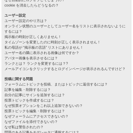
cookie を消去したらどうなるの？
ユーザー設定
ユーザー設定のやり方は？
オンライン状態のユーザーとしてユーザー名をリストに表示されないように
するには？
掲示板の時刻が正しくありません！
タイムゾーンを変更したのに時刻が正しく表示されません！
私の母語が “掲示板の言語” リストにありません！
ユーザー名の隣に表示される画像は何ですか？
アバター画像を表示させるには？
ランクとは？ ランクを変更するには？?
メールアイコンをクリックするとログインページが表示されるんですけど？
投稿に関する問題
フォーラムにトピックを投稿、またはトピックに返信するには？
記事を編集・削除するには？
自分の記事にサインを追加するには？
投票トピックを作成するには？
なぜ投票オプションをこれ以上追加できないの？
投票トピックを編集・削除するには？
なぜフォーラムにアクセスできないの？
なぜファイルを添付できないの？
なぜ私は警告されたの？
問題のある記事をモデレータに通報するには？