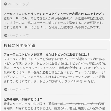
ページトップ
メールアイコンをクリックするとログインページが表示されるんですけど？
登録ユーザーのみ、そして管理人が掲示板経由のメール送信を有効に設定し
ている場合のみ、他のユーザーに対してメールを送信することが可能です。
これは匿名ユーザーによるメールを利用した悪質な行為を防ぐためです。
ページトップ
投稿に関する問題
フォーラムにトピックを投稿、またはトピックに返信するには？
フォーラムに新しいトピックを投稿するにはフォーラム閲覧ページ内にある
トピック作成ボタンを、トピックに返信するにはトピックページ内にある“返
信する”ボタンをクリックしてください。掲示板の設定によってはトピックを
投稿するにはユーザー登録が必要な場合があります。フォーラム閲覧ページ
の下の方に、そのフォーラムにおけるあなたのパーミッションがリスト表示
されているはずです。例、トピック投稿: 可、ファイル添付: 可 など。
ページトップ
記事を編集・削除するには？
管理人かモデレータでない限り、通常は一般ユーザーが他のユーザーの記事
を編集・削除することはできません。編集を行う場合は編集したい記事の編