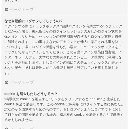
ページトップ
なぜ自動的にログオフしてしまうの？
ログインする際にチェックボックス “自動ログインを有効にする” をチェック
しなかった場合、掲示板はそのログインセッションのみしかログイン状態を
保とうとしないため、セッションの有効期限が過ぎるとログイン状態も自然
に解除されます。この事はあなたのアカウントが他人に悪用される事を防い
でくれます。常にログイン状態を保ちたい場合、このチェックボックスをチ
ェックしてからログインしてください。この自動ログイン機能は図書館、イ
ンターネットカフェ、大学などの共有されたコンピュータ環境では利用しな
いことをお勧めします。もしログインの際にこのチェックボックスが表示さ
れない場合、それは管理人がこの機能を無効に設定している事を意味しま
す。
ページトップ
cookie を消去したらどうなるの？
“掲示板の cookie を消去する” リンクをクリックすると phpBB3 が生成した
cookie を全て消去します。この cookie は掲示板にログインする際にあなたが
誰なのかを識別するためのものです。もしログインまたはログアウトに関し
て何らかの問題を抱えている場合、掲示板の cookie を消去することで解決す
るかもしれません。