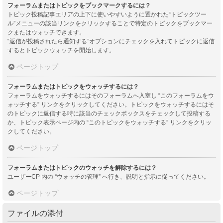
フォーラムまたはトピックをブックマークするには？
トピック投稿記事エリアの上下に使いやすいように置かれた“トピックツー
ル”メニューの該当リンクをクリックすることで特定のトピックをブックマー
クまたはウォッチできます。
“返信が投稿されたら通知する”オプションにチェックを入れてトピックに返信
するとトピックウォッチを開始します。
ページトップ
フォーラムまたはトピックをウォッチするには？
フォーラムをウォッチするにはそのフォーラムへ入室し “このフォーラムをウ
ォッチする” リンクをクリックしてください。トピックをウォッチするにはそ
のトピックに返信する時に該当のチェックボックスをチェックして投稿する
か、トピック表示ページ内の “このトピックをウォッチする” リンクをクリッ
クしてください。
ページトップ
フォーラムまたはトピックのウォッチを解除するには？
ユーザーCP 内の “ウォッチの管理” へ行き、説明と指示に従ってください。
ページトップ
ファイルの添付