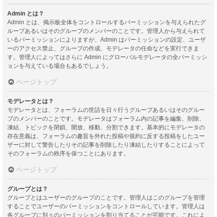
Admin とは？
Admin とは、掲示板全体をコントロールするパーミッションを与えられたグ
ループあるいはそのグループのメンバーのことです。管理人から与えられて
いるパーミッションによりますが、Admin はパーミッションの設定、ユーザ
ーのアクセス禁止、グループの作成、モデレータの任命などを実行できま
す。管理人によってはさらに Admin にグローバルモデレータの全パーミッシ
ョンを与えている場合もあるでしょう。
ページトップ
モデレータとは？
モデレータとは、フォーラムの世話を日々行うグループあるいはそのグルー
プのメンバーのことです。モデレータはフォーラム内の記事を編集、削除、
凍結、トピックを閉鎖、開放、移動、分割できます。基本的にモデレータの
存在意義は、フォーラムの趣旨を外れた投稿や規約に反する投稿をしたユー
ザーに対して警告したりその記事を削除したり凍結したりすることによって
そのフォーラムの秩序を保つことにあります。
ページトップ
グループとは？
グループとはユーザーのグループのことです。管理人はこのグループを管理
することでユーザーのパーミッションをコントロールしています。管理人は
各グループに別々のパーミッションを割り当てることが可能です。これによ