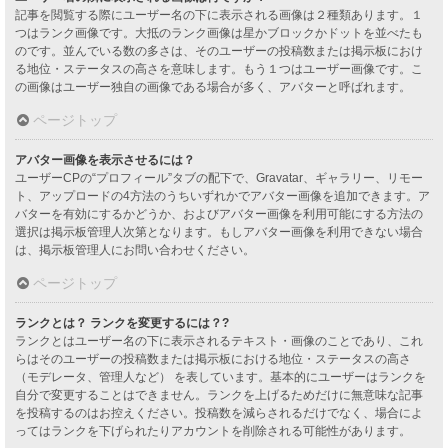
記事を閲覧する際にユーザー名の下に表示される画像は２種類あります。１
つはランク画像です。大抵のランク画像は星かブロックかドットを並べたも
のです。並んでいる数の多さは、そのユーザーの投稿数または掲示板におけ
る地位・ステータスの高さを意味します。もう１つはユーザー画像です。こ
の画像はユーザー独自の画像である場合が多く、アバターと呼ばれます。
ページトップ
アバター画像を表示させるには？
ユーザーCPの“プロフィール”タブの配下で、Gravatar、ギャラリー、リモー
ト、アップロードの4方法のうちいずれかでアバター画像を追加できます。ア
バターを有効にするかどうか、およびアバター画像を利用可能にする方法の
選択は掲示板管理人次第となります。もしアバター画像を利用できない場合
は、掲示板管理人にお問い合わせください。
ページトップ
ランクとは？ ランクを変更するには？?
ランクとはユーザー名の下に表示されるテキスト・画像のことであり、これ
らはそのユーザーの投稿数または掲示板における地位・ステータスの高さ
（モデレータ、管理人など） を表しています。基本的にユーザーはランクを
自分で変更することはできません。ランクを上げるためだけに無意味な記事
を投稿するのはお控えください。投稿数を減らされるだけでなく、場合によ
ってはランクを下げられたりアカウントを削除される可能性があります。