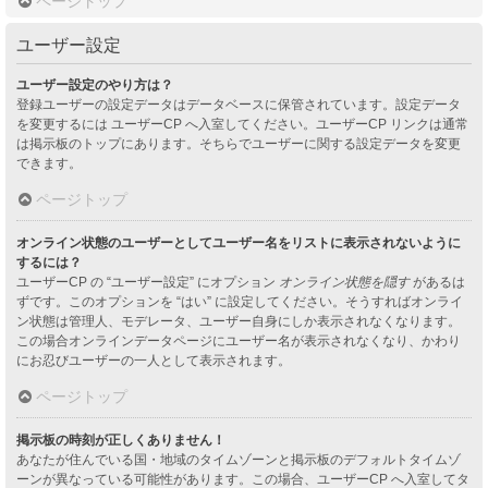
ページトップ
ユーザー設定
ユーザー設定のやり方は？
登録ユーザーの設定データはデータベースに保管されています。設定データ
を変更するには ユーザーCP へ入室してください。ユーザーCP リンクは通常
は掲示板のトップにあります。そちらでユーザーに関する設定データを変更
できます。
ページトップ
オンライン状態のユーザーとしてユーザー名をリストに表示されないように
するには？
ユーザーCP の “ユーザー設定” にオプション
オンライン状態を隠す
があるは
ずです。このオプションを “はい” に設定してください。そうすればオンライ
ン状態は管理人、モデレータ、ユーザー自身にしか表示されなくなります。
この場合オンラインデータページにユーザー名が表示されなくなり、かわり
にお忍びユーザーの一人として表示されます。
ページトップ
掲示板の時刻が正しくありません！
あなたが住んでいる国・地域のタイムゾーンと掲示板のデフォルトタイムゾ
ーンが異なっている可能性があります。この場合、ユーザーCP へ入室してタ