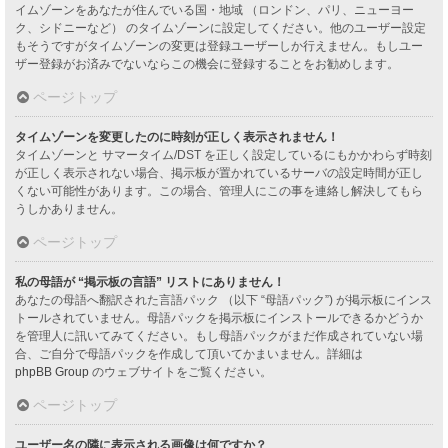
イムゾーンをあなたが住んでいる国・地域 （ロンドン、パリ、ニューヨー
ク、シドニーなど） のタイムゾーンに設定してください。他のユーザー設定
もそうですがタイムゾーンの変更は登録ユーザーしか行えません。もしユー
ザー登録がお済みでないならこの機会に登録することをお勧めします。
ページトップ
タイムゾーンを変更したのに時刻が正しく表示されません！
タイムゾーンと サマータイム/DST を正しく設定しているにもかかわらず時刻
が正しく表示されない場合、掲示板が置かれているサーバの設定時間が正し
くない可能性があります。この場合、管理人にこの事を連絡し解決してもら
うしかありません。
ページトップ
私の母語が “掲示板の言語” リストにありません！
あなたの母語へ翻訳された言語パック （以下 “母語パック”) が掲示板にインス
トールされていません。母語パックを掲示板にインストールできるかどうか
を管理人に訊いてみてください。もし母語パックがまだ作成されていない場
合、ご自分で母語パックを作成して頂いてかまいません。詳細は
phpBB Group
のウェブサイトをご覧ください。
ページトップ
ユーザー名の隣に表示される画像は何ですか？