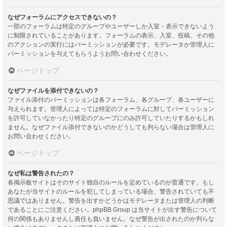
なぜフォーラムにアクセスできないの？
一部のフォーラムは特定のグループやユーザーしか入室・表示できないよう
に制限されていることがあります。フォーラムの表示、入室、投稿、その他
のアクションの実行にはパーミッションが必要です。モデレータか管理人に
パーミッションを与えてもらうようお問い合わせください。
ページトップ
なぜファイルを添付できないの？
ファイル添付のパーミッションは各フォーラム、各グループ、各ユーザーに
与えられます。管理人によっては特定のフォーラムに対してパーミッション
を許可していなかったり特定のグループにのみ許可していたりするかもしれ
ません。なぜファイル添付できないのかどうしても判らない場合は管理人に
お問い合わせください。
ページトップ
なぜ私は警告されたの？
各掲示板サイトはそのサイト独自のルールを定めているのが普通です。もし
あなたが当サイトのルールを犯してしまっている場合、警告されていても不
思議ではありません。警告を出すかどうかはモデレータまたは管理人の判断
であることにご注意ください。phpBB Group は当サイトが出す警告について
何の関係もありませんし責任も負いません。なぜ警告が出されたのか判らな