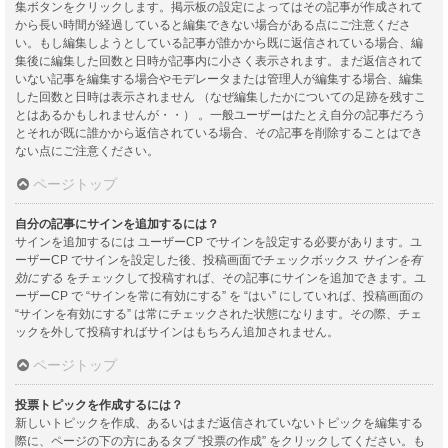
集ボタンをクリックします。掲示板の設定によってはその記事が作成されて
から長い時間が経過していると編集できない場合がある点にご注意くださ
い。もし編集しようとしている記事が誰かから既に返信されている場合、編
集後に編集した回数と日時が記事内に小さく表示されます。まだ返信されて
いない記事を編集する場合やモデレータまたは管理人が編集する場合、編集
した回数と日時は表示されません （なぜ編集したかについての足跡を残すこ
とはあるかもしれませんが・・） 。一般ユーザーはたとえ自分の記事だろう
とそれが既に誰かから返信されている場合、その記事を削除することはでき
ない点にご注意ください。
ページトップ
自分の記事にサインを追加するには？
サインを追加するには ユーザーCP でサインを設定する必要があります。ユ
ーザーCP でサインを設定した後、投稿画面でチェックボックス
サインを有
効にする
をチェックして投稿すれば、その記事にサインを追加できます。ユ
ーザーCP で “サインを常に有効にする” を “はい” にしていれば、投稿画面の
“サインを有効にする” は常にチェックされた状態になります。その際、チェ
ックを外して投稿すればサインはもちろん追加されません。
ページトップ
投票トピックを作成するには？
新しいトピックを作成、あるいはまだ返信されていないトピックを編集する
際に、ページの下の方にあるタブ “投票の作成” をクリックしてください。も