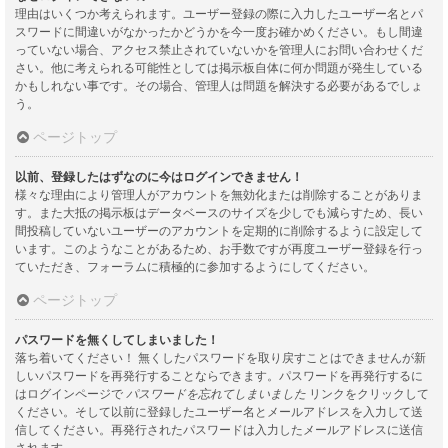
理由はいくつか考えられます。ユーザー登録の際に入力したユーザー名とパ
スワードに間違いがなかったかどうかを今一度お確かめください。もし間違
っていない場合、アクセス禁止されていないかを管理人にお問い合わせくだ
さい。他に考えられる可能性としては掲示板自体に何か問題が発生している
かもしれない事です。その場合、管理人は問題を解決する必要があるでしょ
う。
ページトップ
以前、登録したはずなのに今はログインできません！
様々な理由により管理人がアカウントを無効化または削除することがありま
す。また大抵の掲示板はデータベースのサイズを少しでも減らすため、長い
間投稿していないユーザーのアカウントを定期的に削除するように設定して
います。このようなことがあるため、お手数ですが再度ユーザー登録を行っ
ていただき、フォーラムに積極的に参加するようにしてください。
ページトップ
パスワードを無くしてしまいました！
落ち着いてください！ 無くしたパスワードを取り戻すことはできませんが新
しいパスワードを再発行することならできます。パスワードを再発行するに
はログインページで
パスワードを忘れてしまいました
リンクをクリックして
ください。そして以前に登録したユーザー名とメールアドレスを入力して送
信してください。再発行されたパスワードは入力したメールアドレスに送信
されます。