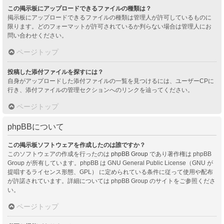
この掲示板にアップロードできるファイルの種類は？
掲示板にアップロードできるファイルの種類は管理人が許可しているものに
限ります。どのフォーマットが許可されているか判らない場合は管理人にお
問い合わせください。
ページトップ
投稿した添付ファイルを探すには？
自身がアップロードした添付ファイルの一覧を見つけるには、ユーザーCPに
行き、添付ファイルの管理セクションへのリンクを辿ってください。
ページトップ
phpBBについて
この掲示板ソフトウェアを作成したのは誰ですか？
このソフトウェアの作成を行ったのは
phpBB Group
であり著作権は phpBB
Group が所有しています。phpBB は GNU General Public License（GNU が
提唱するライセンス形態、GPL） に定められている条件に従って使用や配布
が許諾されています。詳細については phpBB Group のサイトをご参照くださ
い。
ページトップ