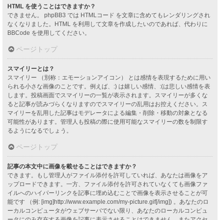
HTML を使うことはできますか？
できません。 phpBB3 では HTMLコード を文章に含めてもレンダリングされ
なくなりました。HTML を利用して文章を作成したいのであれば、代わりに
BBCode を使用してください。
ページトップ
スマイリーとは？
スマイリー （別称：エモーションアイコン） とは感情を表現するために用い
られる小さな画像のことです。例えば、:) は嬉しい感情、:(は悲しい感情を表
します。投稿画面でスマイリーの一覧が表示されます。スマイリーが多くな
ると記事が読みづらくなりますのでスマイリーの乱用はお控えください。ス
マイリーを乱用した記事はモデレータによる編集・削除・移動の対象となる
可能性があります。管理人も投稿の際に使用可能なスマイリーの数を制限す
るようになるでしょう。
ページトップ
記事の本文中に画像を載せることはできますか？
できます。もし管理人がファイル添付を許可していれば、あなたは画像をア
ップロードできます。一方、ファイル添付を許可されていなくても画像ファ
イルへのハイパーリンクを記事に埋め込むことで画像を表示させることが可
能です （例: [img]http://www.example.com/my-picture.gif[/img]) 。あなたのロ
ーカルコンピュータがウェブサーバでない限り、あなたのローカルコンピュ
ータにのみ存在する画像を記事に表示させることはできません。またアクセ