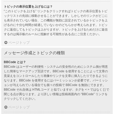
トピックの表示位置を上げるには？
“このトピックを上げる” リンクをクリックすればトピックの表示位置をトピ
ックリストの先頭に移動させることができます。しかしそのリンクがどこに
も表示されていない場合、この機能が無効に設定されているかトピックを上
げるのに十分な時間が経過していないかのどちらかが考えられます。トピッ
クに返信してもトピックは上がりますが、トピックを上げるためだけに返信
するのは掲示板のルールに抵触する可能性がある点にご注意ください。
ページトップ
メッセージ作成とトピックの種類
BBCode とは？
BBCode はユーザーの利便性・システムの安全性のためにシステム側が用意
した簡単なマークアップ言語です。BBCode を使用することによって文章の
見栄えをコントロールしたり画像やリンクを文章に挿入したりできるように
なります。BBCode を使用するにはパーミッションが必要です。パーミッシ
ョンが与えられている場合でも個々の投稿で BBCode を無効にできます。
BBCode それ自体は HTMLコード と似ていますが、タグを < > ではなく [ ] で
閉じる点が異なります。より詳しい情報は投稿画面内の “BBCode” リンクを
クリックしてください。
ページトップ