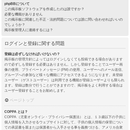
phpBBについて
この掲示板ソフトウェアを作成したのは誰ですか？
必要な機能がありません
この掲示板に関連した不正・法的問題については誰に問い合わせればいいの
でしょうか？
掲示板管理人に連絡するには？
ログインと登録に関する問題
登録は必ずしなければいけないの？
掲示板の管理方針によってはログインしなくても投稿できる場合があります
ので必ずしも登録する必要はありません。しかし登録することでユーザー画
像の使用、プライベートメッセージ (PM) の使用、ユーザーへのメール送信、
グループへの参加など様々な機能にアクセスできるようになります。未登録
ユーザー （ゲストユーザー） は利用できる機能が登録ユーザーよりも限られ
ます。登録は数分で行うことができますので、掲示板をよく利用する場合は
ユーザー登録することをお勧めします。
ページトップ
COPPA とは？
COPPA （児童オンライン・プライバシー保護法） とは、１３歳以下の子供に
個人情報を入力させるウェブサイトに対して、子供の個人情報の保管につい
ての承諾書を親または保護者から入手させる事を義務づける、アメリカ合衆