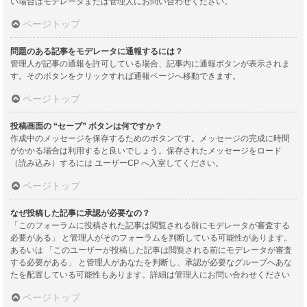
い場合はモデレータまたは管理人にお問い合わせください。
ページトップ
問題のある記事をモデレータに通報するには？
管理人が記事の通報を許可している場合、記事内に通報ボタンが表示されま
す。そのボタンをクリックすれば通報ページへ移動できます。
ページトップ
投稿画面の “セーブ” ボタンは何ですか？
作成中のメッセージを保存するためのボタンです。メッセージの完成に時間
がかかる場合は利用すると良いでしょう。保存されたメッセージをロード
（読み込み）するには ユーザーCP へ入室してください。
ページトップ
なぜ投稿した記事に承認が必要なの？
「このフォーラムに投稿された記事は閲覧される前にモデレータが審査する
必要がある」 と管理人がそのフォーラムを判断している可能性があります。
あるいは 「このユーザーが投稿した記事は閲覧される前にモデレータが審査
する必要がある」 と管理人があなたを判断し、承認が必要なグループへあな
たを配置している可能性もあります。詳細は管理人にお問い合わせください
ページトップ