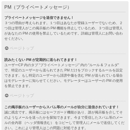
PM（プライベートメッセージ）
プライベートメッセージを送信できません！
３つの理由が考えられます。１つ目はあなたが登録ユーザーでないため、２
つ目は管理人がこの掲示板の PM 機能を停止しているため、３つ目は管理人
があなたの PM の使用を禁止しているためです。詳細は管理人にお問い合わ
せください。
ページトップ
読みたくない PM が定期的に送られてきます！
ユーザーCP 内のタブ “プライベートメッセージ” 内の “ルール & フォルダ”
で、特定のユーザーから送られてきた PM だけをブロックするルールを設定
できます。もし特定のユーザーから誹謗中傷を含む PM が送られている場合
はモデレーターに知らせてください。モデレーターはユーザーの PM の使用
を禁止できます。
ページトップ
この掲示板のユーザーからスパム等のメールが自分に送信されています！
誠に残念です。掲示板にはセーフガード機能があり、誰が掲示板を介してそ
のようなメールを送ったかを探知できます。今まで受信したスパム等のメー
ルの全内容 （ヘッダ情報含む） をコピーして管理人にメールで送信してくだ
さい。これにより管理人はこの問題に対処できます。