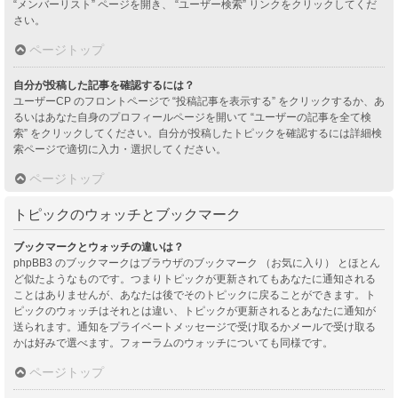
“メンバーリスト” ページを開き、 “ユーザー検索” リンクをクリックしてくだ
さい。
ページトップ
自分が投稿した記事を確認するには？
ユーザーCP のフロントページで “投稿記事を表示する” をクリックするか、あ
るいはあなた自身のプロフィールページを開いて “ユーザーの記事を全て検
索” をクリックしてください。自分が投稿したトピックを確認するには詳細検
索ページで適切に入力・選択してください。
ページトップ
トピックのウォッチとブックマーク
ブックマークとウォッチの違いは？
phpBB3 のブックマークはブラウザのブックマーク （お気に入り） とほとん
ど似たようなものです。つまりトピックが更新されてもあなたに通知される
ことはありませんが、あなたは後でそのトピックに戻ることができます。ト
ピックのウォッチはそれとは違い、トピックが更新されるとあなたに通知が
送られます。通知をプライベートメッセージで受け取るかメールで受け取る
かは好みで選べます。フォーラムのウォッチについても同様です。
ページトップ