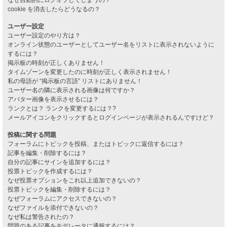
cookie を消去したらどうなるの？
ユーザー設定
ユーザー設定のやり方は？
オンライン状態のユーザーとしてユーザー名をリストに表示されないように
するには？
掲示板の時刻が正しくありません！
タイムゾーンを変更したのに時刻が正しく表示されません！
私の母語が “掲示板の言語” リストにありません！
ユーザー名の隣に表示される画像は何ですか？
アバター画像を表示させるには？
ランクとは？ ランクを変更するには？?
メールアイコンをクリックするとログインページが表示されるんですけど？
投稿に関する問題
フォーラムにトピックを投稿、またはトピックに返信するには？
記事を編集・削除するには？
自分の記事にサインを追加するには？
投票トピックを作成するには？
なぜ投票オプションをこれ以上追加できないの？
投票トピックを編集・削除するには？
なぜフォーラムにアクセスできないの？
なぜファイルを添付できないの？
なぜ私は警告されたの？
問題のある記事をモデレータに通報するには？