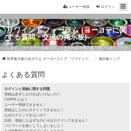
ユーザー登録
ログイン
リワインドフォーラム (ヨーヨーに関
する質問・交流の掲示板)
初めてご利用になられる方は、ページ上部の『ユーザー登録』をお願い
します。ヨーヨーでお困りのことがあれば当掲示板で聞いてみてくださ
い。できないトリック・ヨーヨー選び、なんでもOKです。ヨーヨーのプ
ロもお答えしています。
世界最大級の品ぞろえ ヨーヨーストア「リワインド」
掲示板トップ
よくある質問
ログインと登録に関する問題
登録は必ずしなければいけないの？
COPPA とは？
ユーザー登録できません！
登録はしたのにログインできません！
なぜログインできないの？
以前、登録したはずなのに今はログインできません！
パスワードを無くしてしまいました！
なぜ自動的にログオフしてしまうの？