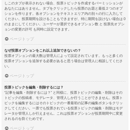
しこのタブが表示されない場合、投票トピックを作成するパーミッションが
あなたにはありません。タブをクリックしたら投票のお題と最低２つのオプ
ションを作ります。各オプションをテキストエリア内の別々の行に入力して
ください。投票期間を設けることもできますが、特に期間を設けない場合は 0
のままにしてください。ユーザーが選択できるオプション数 と 投票先オプシ
ョンの変更の許可 も同時に設定できます。
ページトップ
なぜ投票オプションをこれ以上追加できないの？
投票オプションの最大数は管理人によって設定されています。もっと多くの
投票オプションを追加する必要があると思う場合は管理人に相談してくださ
い。
ページトップ
投票トピックを編集・削除するには？
“記事を編集・削除するには？” と同様に、投票トピックの編集・削除はその
トピックの投稿者、モデレータ、管理人しか行うことができません。投票ト
ピックを編集するにはそのトピックの一番最初の記事の編集ボタンをクリッ
クしてください。一票でも投票されている投票トピックの編集・削除はモデ
レータか管理人しか行えません。これは投票オプションが投票期間中に変更
されるのを防ぐためです。
ページトップ