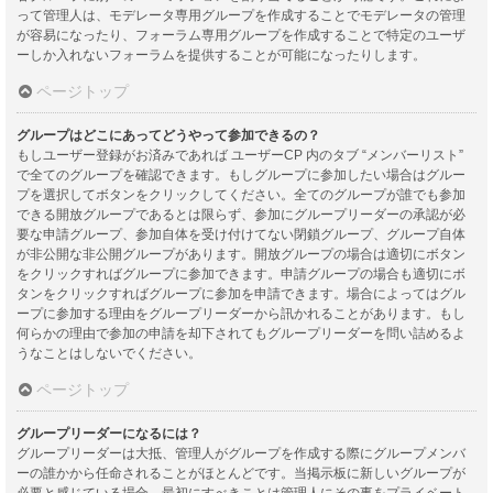
って管理人は、モデレータ専用グループを作成することでモデレータの管理
が容易になったり、フォーラム専用グループを作成することで特定のユーザ
ーしか入れないフォーラムを提供することが可能になったりします。
ページトップ
グループはどこにあってどうやって参加できるの？
もしユーザー登録がお済みであれば ユーザーCP 内のタブ “メンバーリスト”
で全てのグループを確認できます。もしグループに参加したい場合はグルー
プを選択してボタンをクリックしてください。全てのグループが誰でも参加
できる開放グループであるとは限らず、参加にグループリーダーの承認が必
要な申請グループ、参加自体を受け付けてない閉鎖グループ、グループ自体
が非公開な非公開グループがあります。開放グループの場合は適切にボタン
をクリックすればグループに参加できます。申請グループの場合も適切にボ
タンをクリックすればグループに参加を申請できます。場合によってはグル
ープに参加する理由をグループリーダーから訊かれることがあります。もし
何らかの理由で参加の申請を却下されてもグループリーダーを問い詰めるよ
うなことはしないでください。
ページトップ
グループリーダーになるには？
グループリーダーは大抵、管理人がグループを作成する際にグループメンバ
ーの誰かから任命されることがほとんどです。当掲示板に新しいグループが
必要と感じている場合、最初にすべきことは管理人にその事をプライベート