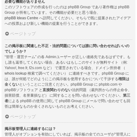
必要な機能がありません
このソフトウェアの作成を行ったのは phpBB Group であり著作権は phpBB
Group が所有しています。その機能が必要だと思う場合、
phpBB Ideas Centre
へ訪問してください。そちらで既に提案されたアイデア
への投票および新しい機能の提案を行うことができます。
ページトップ
この掲示板に関連した不正・法的問題については誰に問い合わせればいいの
でしょうか？
“管理・運営チーム” の各 Adminユーザー が正しい連絡先であるはずです。も
し誰も返答してくれない場合、あるいはもしこのサイトが無料サイト （例:
Yahoo!, free.fr, f2s.com など） で運営されている場合、ドメイン所持者 （
whois lookup
検索で調べてください） に連絡すべきです。phpBB Group に
は、誰が何処でどのようにこの掲示板を使用するかについて干渉する
権限は
全くない
ということにご注意ください。phpBB Group に phpbb.com や
phpBBソフトウェア と
直接関わりのない
法的問題 （裁判所からの停止命令、
損害賠償、名誉棄損など） に関することを問い合わせないでください。
第三
者
による phpBB の使用に関して phpBB Group にメールで問い合わせても回
答は簡単なものか全くされないものとお考えください。
ページトップ
掲示板管理人に連絡するには？
管理人がオプションを有効にしていれば、掲示板の全てのユーザが“管理人に