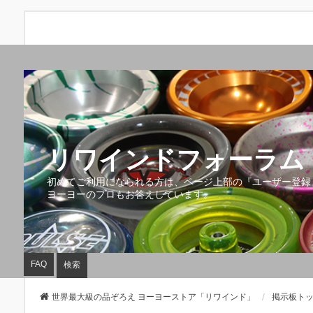
リワインドフォーラム 
初めてご利用になられる方は、ページ上部の『ユーザー登録
ヨーヨーのプロもお答えしています。
FAQ
検索
世界最大級の品ぞろえ ヨーヨーストア「リワインド」
掲示板ト