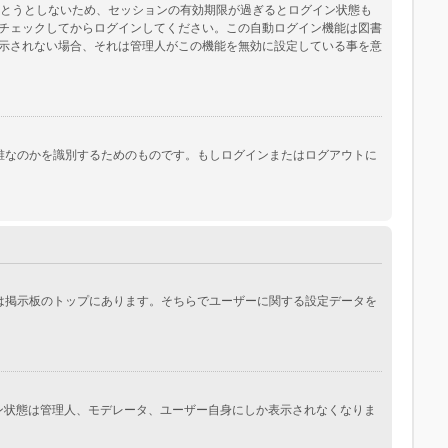
保とうとしないため、セッションの有効期限が過ぎるとログイン状態も
チェックしてからログインしてください。この自動ログイン機能は図書
示されない場合、それは管理人がこの機能を無効に設定している事を意
際にあなたが誰なのかを識別するためのものです。もしログインまたはログアウトに
常は掲示板のトップにあります。そちらでユーザーに関する設定データを
イン状態は管理人、モデレータ、ユーザー自身にしか表示されなくなりま