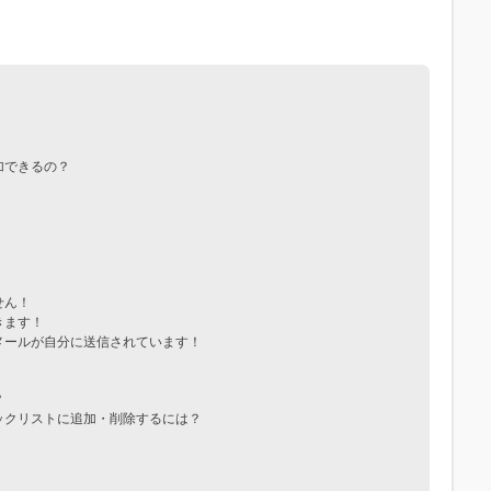
加できるの？
せん！
きます！
メールが自分に送信されています！
？
ックリストに追加・削除するには？