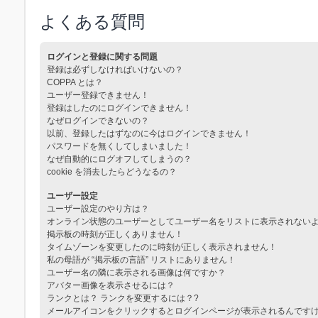
よくある質問
ログインと登録に関する問題
登録は必ずしなければいけないの？
COPPA とは？
ユーザー登録できません！
登録はしたのにログインできません！
なぜログインできないの？
以前、登録したはずなのに今はログインできません！
パスワードを無くしてしまいました！
なぜ自動的にログオフしてしまうの？
cookie を消去したらどうなるの？
ユーザー設定
ユーザー設定のやり方は？
オンライン状態のユーザーとしてユーザー名をリストに表示されない
掲示板の時刻が正しくありません！
タイムゾーンを変更したのに時刻が正しく表示されません！
私の母語が “掲示板の言語” リストにありません！
ユーザー名の隣に表示される画像は何ですか？
アバター画像を表示させるには？
ランクとは？ ランクを変更するには？?
メールアイコンをクリックするとログインページが表示されるんです