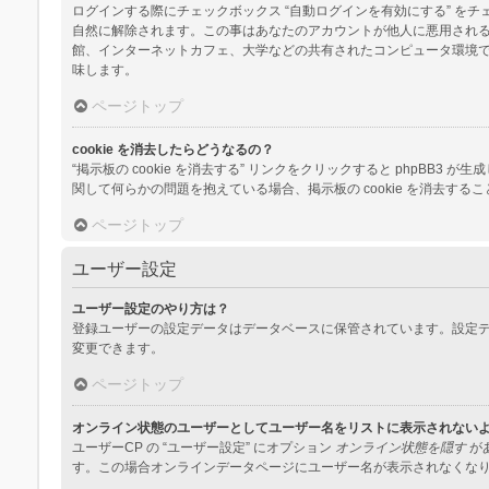
ログインする際にチェックボックス “自動ログインを有効にする” 
自然に解除されます。この事はあなたのアカウントが他人に悪用され
館、インターネットカフェ、大学などの共有されたコンピュータ環境
味します。
ページトップ
cookie を消去したらどうなるの？
“掲示板の cookie を消去する” リンクをクリックすると phpBB3
関して何らかの問題を抱えている場合、掲示板の cookie を消去する
ページトップ
ユーザー設定
ユーザー設定のやり方は？
登録ユーザーの設定データはデータベースに保管されています。設定デ
変更できます。
ページトップ
オンライン状態のユーザーとしてユーザー名をリストに表示されない
ユーザーCP の “ユーザー設定” にオプション
オンライン状態を隠す
が
す。この場合オンラインデータページにユーザー名が表示されなくな