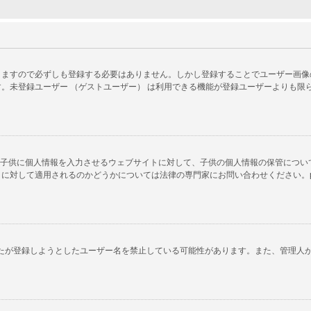
ますので必ずしも登録する必要はありません。しかし登録することでユーザー画像の使
。未登録ユーザー （ゲストユーザー） は利用できる機能が登録ユーザーよりも限
以下の子供に個人情報を入力させるウェブサイトに対して、子供の個人情報の保管につ
対して適用されるのかどうかについては法律の専門家にお問い合わせください。phpB
あなたが登録しようとしたユーザー名を禁止している可能性があります。また、管理