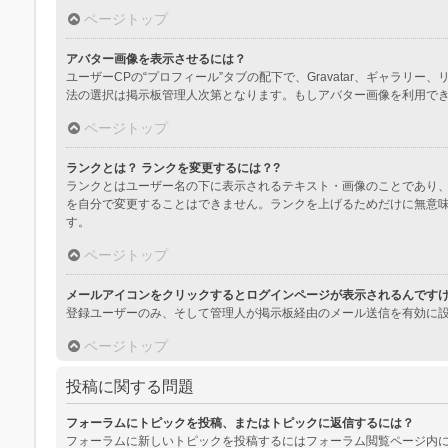
ページトップ
アバター画像を表示させるには？
ユーザーCPの“プロフィール”タブの配下で、Gravatar、ギャ
法の選択は掲示板管理人次第となります。もしアバター画像を利用で
ページトップ
ランクとは？ ランクを変更するには？?
ランクとはユーザー名の下に表示されるテキスト・画像のことであり、
を自分で変更することはできません。ランクを上げるためだけに無意
す。
ページトップ
メールアイコンをクリックするとログインページが表示されるんです
登録ユーザーのみ、そして管理人が掲示板経由のメール送信を有効に
ページトップ
投稿に関する問題
フォーラムにトピックを投稿、またはトピックに返信するには？
フォーラムに新しいトピックを投稿するにはフォーラム閲覧ページ内に