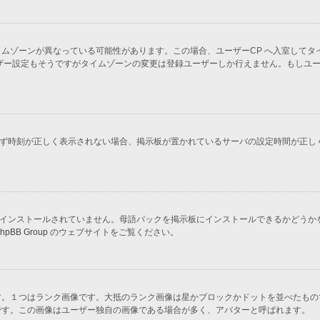
ムゾーンが異なっている可能性があります。この場合、ユーザーCP へ入室してタ
ザー設定もそうですがタイムゾーンの変更は登録ユーザーしか行えません。もしユ
かわらず時刻が正しく表示されない場合、掲示板が置かれているサーバの設定時間が正
示板にインストールされていません。母語パックを掲示板にインストールできるかどう
hpBB Group
のウェブサイトをご覧ください。
す。１つはランク画像です。大抵のランク画像は星かブロックかドットを並べたもの
です。この画像はユーザー独自の画像である場合が多く、アバターと呼ばれます。