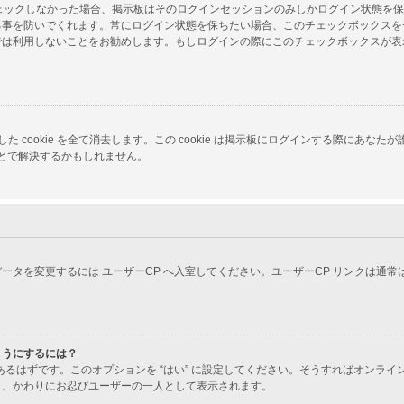
をチェックしなかった場合、掲示板はそのログインセッションのみしかログイン状態を
る事を防いでくれます。常にログイン状態を保ちたい場合、このチェックボックスを
では利用しないことをお勧めします。もしログインの際にこのチェックボックスが表
 が生成した cookie を全て消去します。この cookie は掲示板にログインする
ことで解決するかもしれません。
ータを変更するには ユーザーCP へ入室してください。ユーザーCP リンクは通
ようにするには？
あるはずです。このオプションを “はい” に設定してください。そうすればオンラ
り、かわりにお忍びユーザーの一人として表示されます。