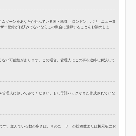
イムゾーンをあなたが住んでいる国・地域 （ロンドン、パリ、ニューヨ
ーザー登録がお済みでないならこの機会に登録することをお勧めしま
しくない可能性があります。この場合、管理人にこの事を連絡し解決して
かを管理人に訊いてみてください。もし母語パックがまだ作成されていな
です。並んでいる数の多さは、そのユーザーの投稿数または掲示板にお