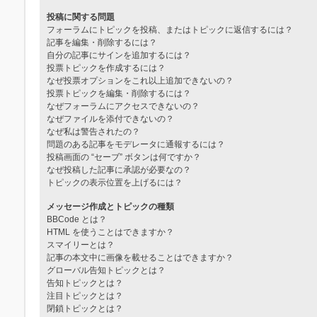
投稿に関する問題
フォーラムにトピックを投稿、またはトピックに返信するには？
記事を編集・削除するには？
自分の記事にサインを追加するには？
投票トピックを作成するには？
なぜ投票オプションをこれ以上追加できないの？
投票トピックを編集・削除するには？
なぜフォーラムにアクセスできないの？
なぜファイルを添付できないの？
なぜ私は警告されたの？
問題のある記事をモデレータに通報するには？
投稿画面の “セーブ” ボタンは何ですか？
なぜ投稿した記事に承認が必要なの？
トピックの表示位置を上げるには？
メッセージ作成とトピックの種類
BBCode とは？
HTML を使うことはできますか？
スマイリーとは？
記事の本文中に画像を載せることはできますか？
グローバル告知トピックとは？
告知トピックとは？
注目トピックとは？
閉鎖トピックとは？