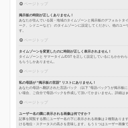
ページトップ
掲示板の時刻が正しくありません！
あなたが住んでいる国・地域のタイムゾーンと掲示板のデフォルトタイ
ーク、シドニーなど） のタイムゾーンに設定してください。他のユー
す。
ページトップ
タイムゾーンを変更したのに時刻が正しく表示されません！
タイムゾーンと サマータイム/DST を正しく設定しているにもか
もらうしかありません。
ページトップ
私の母語が “掲示板の言語” リストにありません！
あなたの母語へ翻訳された言語パック （以下 “母語パック”) が掲
い場合、ご自分で母語パックを作成して頂いてかまいません。詳細は
p
ページトップ
ユーザー名の隣に表示される画像は何ですか？
記事を閲覧する際にユーザー名の下に表示される画像は２種類ありま
ける地位・ステータスの高さを意味します。もう１つはユーザー画像