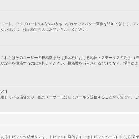
ラリー、リモート、アップロードの4方法のうちいずれかでアバター画像を追加できます
きない場合は、掲示板管理人にお問い合わせください。
これらはそのユーザーの投稿数または掲示板における地位・ステータスの高さ （モ
味な記事を投稿するのはお控えください。投稿数を減らされるだけでなく、場合によ
けど？
設定している場合のみ、他のユーザーに対してメールを送信することが可能です。こ
あるトピック作成ボタンを、トピックに返信するにはトピックページ内にある“返信