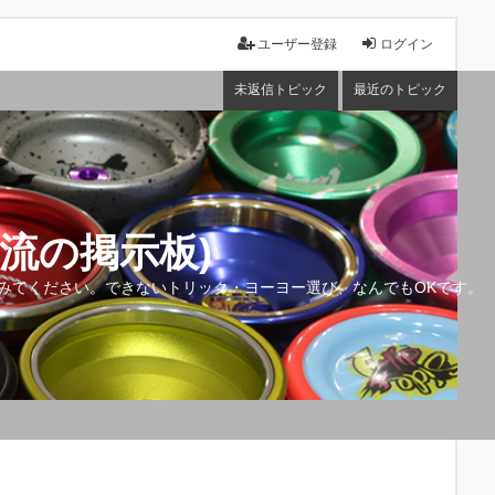
ユーザー登録
ログイン
未返信トピック
最近のトピック
流の掲示板)
みてください。できないトリック・ヨーヨー選び、なんでもOKです。