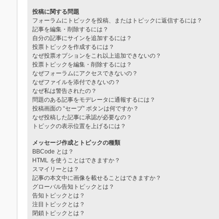
投稿に関する問題
フォーラムにトピックを投稿、またはトピックに返信するには？
記事を編集・削除するには？
自分の記事にサインを追加するには？
投票トピックを作成するには？
なぜ投票オプションをこれ以上追加できないの？
投票トピックを編集・削除するには？
なぜフォーラムにアクセスできないの？
なぜファイルを添付できないの？
なぜ私は警告されたの？
問題のある記事をモデレータに通報するには？
投稿画面の “セーブ” ボタンは何ですか？
なぜ投稿した記事に承認が必要なの？
トピックの表示位置を上げるには？
メッセージ作成とトピックの種類
BBCode とは？
HTML を使うことはできますか？
スマイリーとは？
記事の本文中に画像を載せることはできますか？
グローバル告知トピックとは？
告知トピックとは？
注目トピックとは？
閉鎖トピックとは？