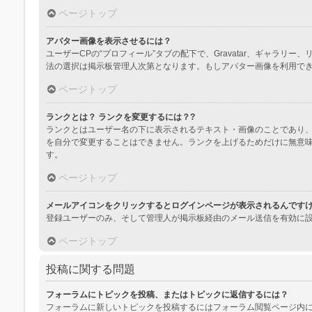
ページトップ
アバター画像を表示させるには？
ユーザーCPの“プロフィール”タブの配下で、Gravatar、ギャ
法の選択は掲示板管理人次第となります。もしアバター画像を利用で
ページトップ
ランクとは？ ランクを変更するには？?
ランクとはユーザー名の下に表示されるテキスト・画像のことであり、
を自分で変更することはできません。ランクを上げるためだけに無意
す。
ページトップ
メールアイコンをクリックするとログインページが表示されるんです
登録ユーザーのみ、そして管理人が掲示板経由のメール送信を有効に
ページトップ
投稿に関する問題
フォーラムにトピックを投稿、またはトピックに返信するには？
フォーラムに新しいトピックを投稿するにはフォーラム閲覧ページ内に