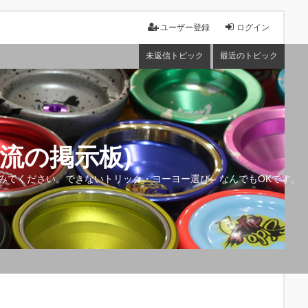
ユーザー登録
ログイン
未返信トピック
最近のトピック
流の掲示板)
みてください。できないトリック・ヨーヨー選び、なんでもOKです。