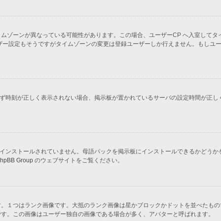
ムゾーンが異なっている可能性があります。この場合、ユーザーCP へ入室してタ
ザー設定もそうですがタイムゾーンの変更は登録ユーザーしか行えません。もしユ
かわらず時刻が正しく表示されない場合、掲示板が置かれているサーバの設定時間が正
示板にインストールされていません。母語パックを掲示板にインストールできるかどう
hpBB Group
のウェブサイトをご覧ください。
す。１つはランク画像です。大抵のランク画像は星かブロックかドットを並べたもの
です。この画像はユーザー独自の画像である場合が多く、アバターと呼ばれます。