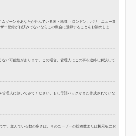
イムゾーンをあなたが住んでいる国・地域 （ロンドン、パリ、ニューヨ
ーザー登録がお済みでないならこの機会に登録することをお勧めしま
しくない可能性があります。この場合、管理人にこの事を連絡し解決して
かを管理人に訊いてみてください。もし母語パックがまだ作成されていな
です。並んでいる数の多さは、そのユーザーの投稿数または掲示板にお