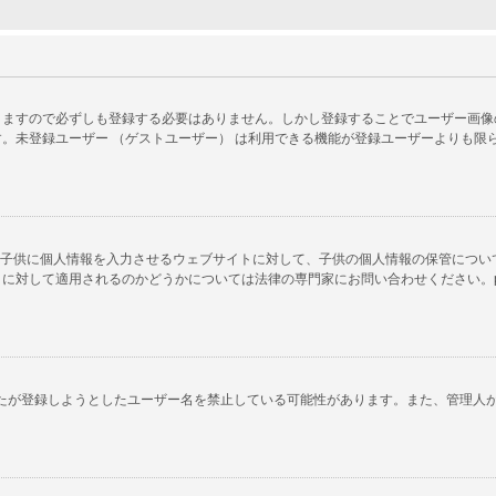
ますので必ずしも登録する必要はありません。しかし登録することでユーザー画像の使
。未登録ユーザー （ゲストユーザー） は利用できる機能が登録ユーザーよりも限
以下の子供に個人情報を入力させるウェブサイトに対して、子供の個人情報の保管につ
対して適用されるのかどうかについては法律の専門家にお問い合わせください。phpB
あなたが登録しようとしたユーザー名を禁止している可能性があります。また、管理