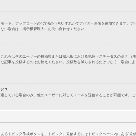
ラリー、リモート、アップロードの4方法のうちいずれかでアバター画像を追加できます
きない場合は、掲示板管理人にお問い合わせください。
これらはそのユーザーの投稿数または掲示板における地位・ステータスの高さ （モ
味な記事を投稿するのはお控えください。投稿数を減らされるだけでなく、場合によ
けど？
設定している場合のみ、他のユーザーに対してメールを送信することが可能です。こ
あるトピック作成ボタンを、トピックに返信するにはトピックページ内にある“返信