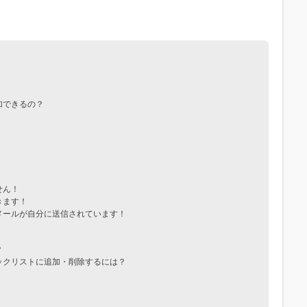
加できるの？
せん！
きます！
メールが自分に送信されています！
？
ックリストに追加・削除するには？