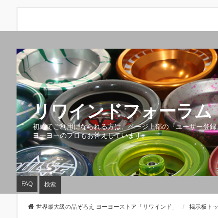
リワインドフォーラム 
初めてご利用になられる方は、ページ上部の『ユーザー登録
ヨーヨーのプロもお答えしています。
FAQ
検索
世界最大級の品ぞろえ ヨーヨーストア「リワインド」
掲示板ト