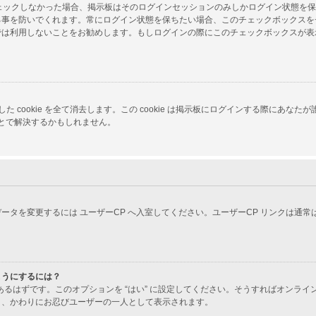
をチェックしなかった場合、掲示板はそのログインセッションのみしかログイン状態を
る事を防いでくれます。常にログイン状態を保ちたい場合、このチェックボックスを
では利用しないことをお勧めします。もしログインの際にこのチェックボックスが表
 が生成した cookie を全て消去します。この cookie は掲示板にログインする
ことで解決するかもしれません。
ータを変更するには ユーザーCP へ入室してください。ユーザーCP リンクは通
ようにするには？
あるはずです。このオプションを “はい” に設定してください。そうすればオンラ
り、かわりにお忍びユーザーの一人として表示されます。