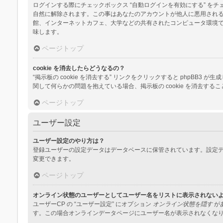
ログインする際にチェックボックス “自動ログインを有効にする” 
自然に解除されます。この事はあなたのアカウントが他人に悪用され
館、インターネットカフェ、大学などの共有されたコンピュータ環境
味します。
ページトップ
cookie を消去したらどうなるの？
“掲示板の cookie を消去する” リンクをクリックすると phpBB3
関して何らかの問題を抱えている場合、掲示板の cookie を消去する
ページトップ
ユーザー設定
ユーザー設定のやり方は？
登録ユーザーの設定データはデータベースに保管されています。設定デ
変更できます。
ページトップ
オンライン状態のユーザーとしてユーザー名をリストに表示されない
ユーザーCP の “ユーザー設定” にオプション
オンライン状態を隠す
が
す。この場合オンラインデータページにユーザー名が表示されなくな