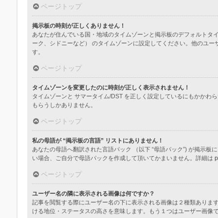
ページトップ
掲示板の時刻が正しくありません！
あなたが住んでいる国・地域のタイムゾーンと掲示板のデフォルトタイ
ーク、シドニーなど） のタイムゾーンに設定してください。他のユー
す。
ページトップ
タイムゾーンを変更したのに時刻が正しく表示されません！
タイムゾーンと サマータイム/DST を正しく設定しているにもか
もらうしかありません。
ページトップ
私の母語が “掲示板の言語” リストにありません！
あなたの母語へ翻訳された言語パック （以下 “母語パック”) が掲
い場合、ご自分で母語パックを作成して頂いてかまいません。詳細は
p
ページトップ
ユーザー名の隣に表示される画像は何ですか？
記事を閲覧する際にユーザー名の下に表示される画像は２種類ありま
ける地位・ステータスの高さを意味します。もう１つはユーザー画像