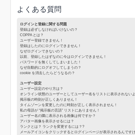
よくある質問
ログインと登録に関する問題
登録は必ずしなければいけないの？
COPPA とは？
ユーザー登録できません！
登録はしたのにログインできません！
なぜログインできないの？
以前、登録したはずなのに今はログインできません！
パスワードを無くしてしまいました！
なぜ自動的にログオフしてしまうの？
cookie を消去したらどうなるの？
ユーザー設定
ユーザー設定のやり方は？
オンライン状態のユーザーとしてユーザー名をリストに表示されない
掲示板の時刻が正しくありません！
タイムゾーンを変更したのに時刻が正しく表示されません！
私の母語が “掲示板の言語” リストにありません！
ユーザー名の隣に表示される画像は何ですか？
アバター画像を表示させるには？
ランクとは？ ランクを変更するには？?
メールアイコンをクリックするとログインページが表示されるんです