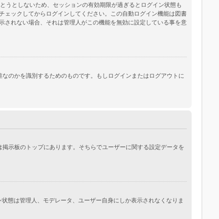
保とうとしないため、セッションの有効期限が過ぎるとログイン状態も
チェックしてからログインしてください。この自動ログイン機能は図書
示されない場合、それは管理人がこの機能を無効に設定している事を意
際にあなたが誰なのかを識別するためのものです。もしログインまたはログアウトに
常は掲示板のトップにあります。そちらでユーザーに関する設定データを
イン状態は管理人、モデレータ、ユーザー自身にしか表示されなくなりま