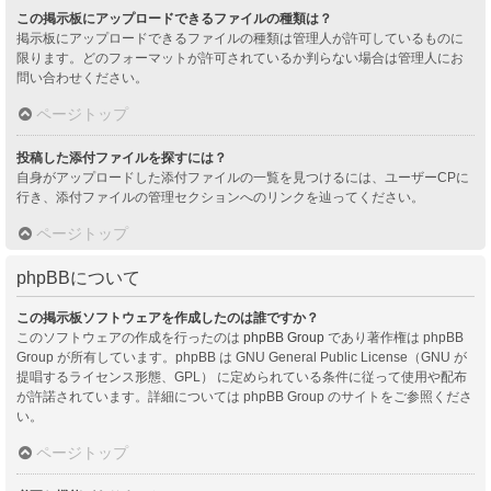
この掲示板にアップロードできるファイルの種類は？
掲示板にアップロードできるファイルの種類は管理人が許可しているものに
限ります。どのフォーマットが許可されているか判らない場合は管理人にお
問い合わせください。
ページトップ
投稿した添付ファイルを探すには？
自身がアップロードした添付ファイルの一覧を見つけるには、ユーザーCPに
行き、添付ファイルの管理セクションへのリンクを辿ってください。
ページトップ
phpBBについて
この掲示板ソフトウェアを作成したのは誰ですか？
このソフトウェアの作成を行ったのは
phpBB Group
であり著作権は phpBB
Group が所有しています。phpBB は GNU General Public License（GNU が
提唱するライセンス形態、GPL） に定められている条件に従って使用や配布
が許諾されています。詳細については phpBB Group のサイトをご参照くださ
い。
ページトップ