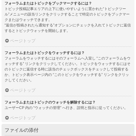
フォーラムまたはトピックをブックマークするには？
トピック投稿記事エリアの上下に使いやすいように置かれた“トピックツー
ル”メニューの該当リンクをクリックすることで特定のトピックをブックマー
クまたはウォッチできます。
“返信が投稿されたら通知する”オプションにチェックを入れてトピックに返信
するとトピックウォッチを開始します。
ページトップ
フォーラムまたはトピックをウォッチするには？
フォーラムをウォッチするにはそのフォーラムへ入室し “このフォーラムをウ
ォッチする” リンクをクリックしてください。トピックをウォッチするにはそ
のトピックに返信する時に該当のチェックボックスをチェックして投稿する
か、トピック表示ページ内の “このトピックをウォッチする” リンクをクリッ
クしてください。
ページトップ
フォーラムまたはトピックのウォッチを解除するには？
ユーザーCP 内の “ウォッチの管理” へ行き、説明と指示に従ってください。
ページトップ
ファイルの添付