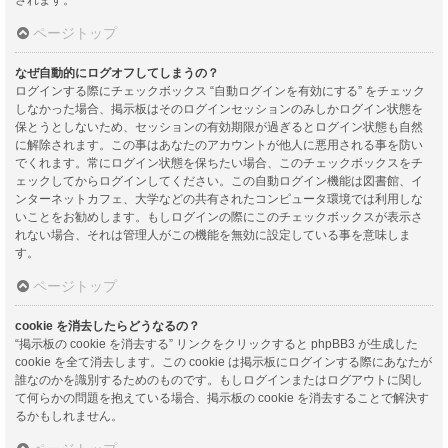
ページトップ
なぜ自動的にログオフしてしまうの？
ログインする際にチェックボックス “自動ログインを有効にする” をチェック
しなかった場合、掲示板はそのログインセッションのみしかログイン状態を
保とうとしないため、セッションの有効期限が過ぎるとログイン状態も自然
に解除されます。この事はあなたのアカウントが他人に悪用される事を防い
でくれます。常にログイン状態を保ちたい場合、このチェックボックスをチ
ェックしてからログインしてください。この自動ログイン機能は図書館、イ
ンターネットカフェ、大学などの共有されたコンピュータ環境では利用しな
いことをお勧めします。もしログインの際にこのチェックボックスが表示さ
れない場合、それは管理人がこの機能を無効に設定している事を意味しま
す。
ページトップ
cookie を消去したらどうなるの？
“掲示板の cookie を消去する” リンクをクリックすると phpBB3 が生成した
cookie を全て消去します。この cookie は掲示板にログインする際にあなたが
誰なのかを識別するためのものです。もしログインまたはログアウトに関し
て何らかの問題を抱えている場合、掲示板の cookie を消去することで解決す
るかもしれません。