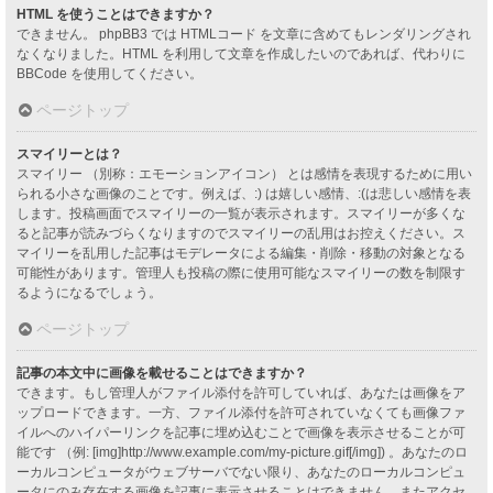
HTML を使うことはできますか？
できません。 phpBB3 では HTMLコード を文章に含めてもレンダリングされ
なくなりました。HTML を利用して文章を作成したいのであれば、代わりに
BBCode を使用してください。
ページトップ
スマイリーとは？
スマイリー （別称：エモーションアイコン） とは感情を表現するために用い
られる小さな画像のことです。例えば、:) は嬉しい感情、:(は悲しい感情を表
します。投稿画面でスマイリーの一覧が表示されます。スマイリーが多くな
ると記事が読みづらくなりますのでスマイリーの乱用はお控えください。ス
マイリーを乱用した記事はモデレータによる編集・削除・移動の対象となる
可能性があります。管理人も投稿の際に使用可能なスマイリーの数を制限す
るようになるでしょう。
ページトップ
記事の本文中に画像を載せることはできますか？
できます。もし管理人がファイル添付を許可していれば、あなたは画像をア
ップロードできます。一方、ファイル添付を許可されていなくても画像ファ
イルへのハイパーリンクを記事に埋め込むことで画像を表示させることが可
能です （例: [img]http://www.example.com/my-picture.gif[/img]) 。あなたのロ
ーカルコンピュータがウェブサーバでない限り、あなたのローカルコンピュ
ータにのみ存在する画像を記事に表示させることはできません。またアクセ