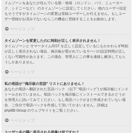
イムゾーンをあなたが住んでいる国・地域 （ロンドン、パリ、ニューヨー
ク、シドニーなど） のタイムゾーンに設定してください。他のユーザー設定
もそうですがタイムゾーンの変更は登録ユーザーしか行えません。もしユー
ザー登録がお済みでないならこの機会に登録することをお勧めします。
ページトップ
タイムゾーンを変更したのに時刻が正しく表示されません！
タイムゾーンと サマータイム/DST を正しく設定しているにもかかわらず時刻
が正しく表示されない場合、掲示板が置かれているサーバの設定時間が正し
くない可能性があります。この場合、管理人にこの事を連絡し解決してもら
うしかありません。
ページトップ
私の母語が “掲示板の言語” リストにありません！
あなたの母語へ翻訳された言語パック （以下 “母語パック”) が掲示板にインス
トールされていません。母語パックを掲示板にインストールできるかどうか
を管理人に訊いてみてください。もし母語パックがまだ作成されていない場
合、ご自分で母語パックを作成して頂いてかまいません。詳細は
phpBB Group
のウェブサイトをご覧ください。
ページトップ
ユーザー名の隣に表示される画像は何ですか？