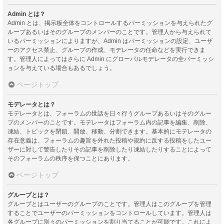
Admin とは？
Admin とは、掲示板全体をコントロールするパーミッションを与えられたグ
ループあるいはそのグループのメンバーのことです。管理人から与えられて
いるパーミッションによりますが、Admin はパーミッションの設定、ユーザ
ーのアクセス禁止、グループの作成、モデレータの任命などを実行できま
す。管理人によってはさらに Admin にグローバルモデレータの全パーミッシ
ョンを与えている場合もあるでしょう。
ページトップ
モデレータとは？
モデレータとは、フォーラムの世話を日々行うグループあるいはそのグルー
プのメンバーのことです。モデレータはフォーラム内の記事を編集、削除、
凍結、トピックを閉鎖、開放、移動、分割できます。基本的にモデレータの
存在意義は、フォーラムの趣旨を外れた投稿や規約に反する投稿をしたユー
ザーに対して警告したりその記事を削除したり凍結したりすることによって
そのフォーラムの秩序を保つことにあります。
ページトップ
グループとは？
グループとはユーザーのグループのことです。管理人はこのグループを管理
することでユーザーのパーミッションをコントロールしています。管理人は
各グループに別々のパーミッションを割り当てることが可能です。これによ