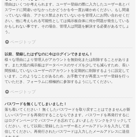
理由はいくつか考えられます。ユーザー登録の際に入力したユーザー名とパ
スワードに間違いがなかったかどうかを今一度お確かめください。もし間違
っていない場合、アクセス禁止されていないかを管理人にお問い合わせくだ
さい。他に考えられる可能性としては掲示板自体に何か問題が発生している
かもしれない事です。その場合、管理人は問題を解決する必要があるでしょ
う。
ページトップ
以前、登録したはずなのに今はログインできません！
様々な理由により管理人がアカウントを無効化または削除することがありま
す。また大抵の掲示板はデータベースのサイズを少しでも減らすため、長い
間投稿していないユーザーのアカウントを定期的に削除するように設定して
います。このようなことがあるため、お手数ですが再度ユーザー登録を行っ
ていただき、フォーラムに積極的に参加するようにしてください。
ページトップ
パスワードを無くしてしまいました！
落ち着いてください！ 無くしたパスワードを取り戻すことはできませんが新
しいパスワードを再発行することならできます。パスワードを再発行するに
はログインページで
パスワードを忘れてしまいました
リンクをクリックして
ください。そして以前に登録したユーザー名とメールアドレスを入力して送
信してください。再発行されたパスワードは入力したメールアドレスに送信
されます。