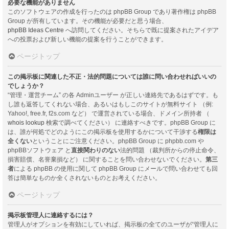
必要な機能がありません
このソフトウェアの作成を行ったのは phpBB Group であり著作権は phpBB
Group が所有しています。その機能が必要だと思う場合、
phpBB Ideas Centre
へ訪問してください。そちらで既に提案されたアイデア
への投票および新しい機能の提案を行うことができます。
ページトップ
この掲示板に関連した不正・法的問題については誰に問い合わせればいいの
でしょうか？
“管理・運営チーム” の各 Adminユーザー が正しい連絡先であるはずです。も
し誰も返答してくれない場合、あるいはもしこのサイトが無料サイト （例:
Yahoo!, free.fr, f2s.com など） で運営されている場合、ドメイン所持者 （
whois lookup
検索で調べてください） に連絡すべきです。phpBB Group に
は、誰が何処でどのようにこの掲示板を使用するかについて干渉する
権限は
全くない
ということにご注意ください。phpBB Group に phpbb.com や
phpBBソフトウェア と
直接関わりのない
法的問題 （裁判所からの停止命令、
損害賠償、名誉棄損など） に関することを問い合わせないでください。
第三
者
による phpBB の使用に関して phpBB Group にメールで問い合わせても回
答は簡単なものか全くされないものとお考えください。
ページトップ
掲示板管理人に連絡するには？
管理人がオプションを有効にしていれば、掲示板の全てのユーザが“管理人に