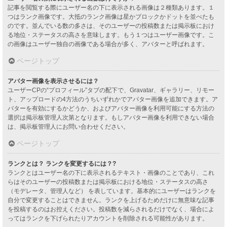
記事を閲覧する際にユーザー名の下に表示される画像は２種類あります。１
つはランク画像です。大抵のランク画像は星かブロックかドットを並べたも
のです。並んでいる数の多さは、そのユーザーの投稿数または掲示板におけ
る地位・ステータスの高さを意味します。もう１つはユーザー画像です。こ
の画像はユーザー独自の画像である場合が多く、アバターと呼ばれます。
ページトップ
アバター画像を表示させるには？
ユーザーCPの“プロフィール”タブの配下で、Gravatar、ギャラリー、リモー
ト、アップロードの4方法のうちいずれかでアバター画像を追加できます。ア
バターを有効にするかどうか、およびアバター画像を利用可能にする方法の
選択は掲示板管理人次第となります。もしアバター画像を利用できない場合
は、掲示板管理人にお問い合わせください。
ページトップ
ランクとは？ ランクを変更するには？?
ランクとはユーザー名の下に表示されるテキスト・画像のことであり、これ
らはそのユーザーの投稿数または掲示板における地位・ステータスの高さ
（モデレータ、管理人など） を表しています。基本的にユーザーはランクを
自分で変更することはできません。ランクを上げるためだけに無意味な記事
を投稿するのはお控えください。投稿数を減らされるだけでなく、場合によ
ってはランクを下げられたりアカウントを削除される可能性があります。