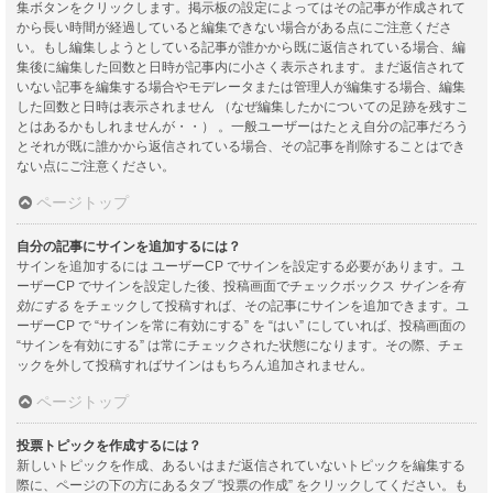
集ボタンをクリックします。掲示板の設定によってはその記事が作成されて
から長い時間が経過していると編集できない場合がある点にご注意くださ
い。もし編集しようとしている記事が誰かから既に返信されている場合、編
集後に編集した回数と日時が記事内に小さく表示されます。まだ返信されて
いない記事を編集する場合やモデレータまたは管理人が編集する場合、編集
した回数と日時は表示されません （なぜ編集したかについての足跡を残すこ
とはあるかもしれませんが・・） 。一般ユーザーはたとえ自分の記事だろう
とそれが既に誰かから返信されている場合、その記事を削除することはでき
ない点にご注意ください。
ページトップ
自分の記事にサインを追加するには？
サインを追加するには ユーザーCP でサインを設定する必要があります。ユ
ーザーCP でサインを設定した後、投稿画面でチェックボックス
サインを有
効にする
をチェックして投稿すれば、その記事にサインを追加できます。ユ
ーザーCP で “サインを常に有効にする” を “はい” にしていれば、投稿画面の
“サインを有効にする” は常にチェックされた状態になります。その際、チェ
ックを外して投稿すればサインはもちろん追加されません。
ページトップ
投票トピックを作成するには？
新しいトピックを作成、あるいはまだ返信されていないトピックを編集する
際に、ページの下の方にあるタブ “投票の作成” をクリックしてください。も