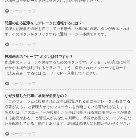
い場合はモデレータまたは管理人にお問い合わせください。
ページトップ
問題のある記事をモデレータに通報するには？
管理人が記事の通報を許可している場合、記事内に通報ボタンが表示されま
す。そのボタンをクリックすれば通報ページへ移動できます。
ページトップ
投稿画面の “セーブ” ボタンは何ですか？
作成中のメッセージを保存するためのボタンです。メッセージの完成に時間
がかかる場合は利用すると良いでしょう。保存されたメッセージをロード
（読み込み）するには ユーザーCP へ入室してください。
ページトップ
なぜ投稿した記事に承認が必要なの？
「このフォーラムに投稿された記事は閲覧される前にモデレータが審査する
必要がある」 と管理人がそのフォーラムを判断している可能性があります。
あるいは 「このユーザーが投稿した記事は閲覧される前にモデレータが審査
する必要がある」 と管理人があなたを判断し、承認が必要なグループへあな
たを配置している可能性もあります。詳細は管理人にお問い合わせください
ページトップ