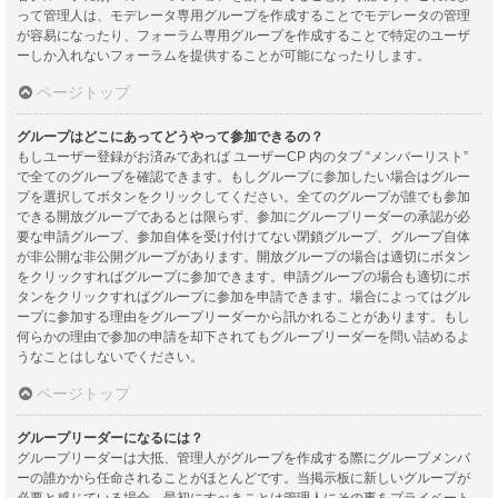
って管理人は、モデレータ専用グループを作成することでモデレータの管理
が容易になったり、フォーラム専用グループを作成することで特定のユーザ
ーしか入れないフォーラムを提供することが可能になったりします。
ページトップ
グループはどこにあってどうやって参加できるの？
もしユーザー登録がお済みであれば ユーザーCP 内のタブ “メンバーリスト”
で全てのグループを確認できます。もしグループに参加したい場合はグルー
プを選択してボタンをクリックしてください。全てのグループが誰でも参加
できる開放グループであるとは限らず、参加にグループリーダーの承認が必
要な申請グループ、参加自体を受け付けてない閉鎖グループ、グループ自体
が非公開な非公開グループがあります。開放グループの場合は適切にボタン
をクリックすればグループに参加できます。申請グループの場合も適切にボ
タンをクリックすればグループに参加を申請できます。場合によってはグル
ープに参加する理由をグループリーダーから訊かれることがあります。もし
何らかの理由で参加の申請を却下されてもグループリーダーを問い詰めるよ
うなことはしないでください。
ページトップ
グループリーダーになるには？
グループリーダーは大抵、管理人がグループを作成する際にグループメンバ
ーの誰かから任命されることがほとんどです。当掲示板に新しいグループが
必要と感じている場合、最初にすべきことは管理人にその事をプライベート