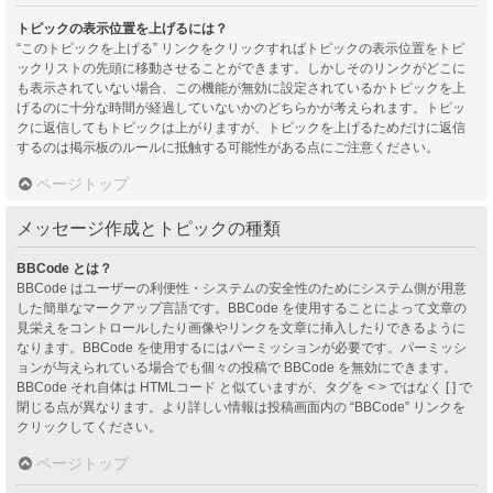
トピックの表示位置を上げるには？
“このトピックを上げる” リンクをクリックすればトピックの表示位置をトピ
ックリストの先頭に移動させることができます。しかしそのリンクがどこに
も表示されていない場合、この機能が無効に設定されているかトピックを上
げるのに十分な時間が経過していないかのどちらかが考えられます。トピッ
クに返信してもトピックは上がりますが、トピックを上げるためだけに返信
するのは掲示板のルールに抵触する可能性がある点にご注意ください。
ページトップ
メッセージ作成とトピックの種類
BBCode とは？
BBCode はユーザーの利便性・システムの安全性のためにシステム側が用意
した簡単なマークアップ言語です。BBCode を使用することによって文章の
見栄えをコントロールしたり画像やリンクを文章に挿入したりできるように
なります。BBCode を使用するにはパーミッションが必要です。パーミッシ
ョンが与えられている場合でも個々の投稿で BBCode を無効にできます。
BBCode それ自体は HTMLコード と似ていますが、タグを < > ではなく [ ] で
閉じる点が異なります。より詳しい情報は投稿画面内の “BBCode” リンクを
クリックしてください。
ページトップ