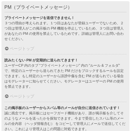
PM（プライベートメッセージ）
プライベートメッセージを送信できません！
３つの理由が考えられます。１つ目はあなたが登録ユーザーでないため、２
つ目は管理人がこの掲示板の PM 機能を停止しているため、３つ目は管理人
があなたの PM の使用を禁止しているためです。詳細は管理人にお問い合わ
せください。
ページトップ
読みたくない PM が定期的に送られてきます！
ユーザーCP 内のタブ “プライベートメッセージ” 内の “ルール & フォルダ”
で、特定のユーザーから送られてきた PM だけをブロックするルールを設定
できます。もし特定のユーザーから誹謗中傷を含む PM が送られている場合
はモデレーターに知らせてください。モデレーターはユーザーの PM の使用
を禁止できます。
ページトップ
この掲示板のユーザーからスパム等のメールが自分に送信されています！
誠に残念です。掲示板にはセーフガード機能があり、誰が掲示板を介してそ
のようなメールを送ったかを探知できます。今まで受信したスパム等のメー
ルの全内容 （ヘッダ情報含む） をコピーして管理人にメールで送信してくだ
さい。これにより管理人はこの問題に対処できます。