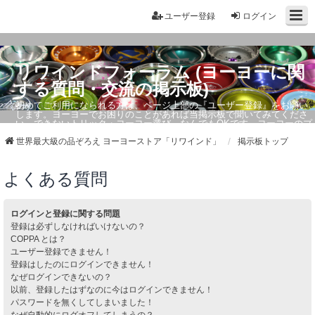
ユーザー登録
ログイン
リワインドフォーラム (ヨーヨーに関
する質問・交流の掲示板)
初めてご利用になられる方は、ページ上部の『ユーザー登録』をお願い
します。ヨーヨーでお困りのことがあれば当掲示板で聞いてみてくださ
い。できないトリック・ヨーヨー選び、なんでもOKです。ヨーヨーのプ
ロもお答えしています。
世界最大級の品ぞろえ ヨーヨーストア「リワインド」
掲示板トップ
よくある質問
ログインと登録に関する問題
登録は必ずしなければいけないの？
COPPA とは？
ユーザー登録できません！
登録はしたのにログインできません！
なぜログインできないの？
以前、登録したはずなのに今はログインできません！
パスワードを無くしてしまいました！
なぜ自動的にログオフしてしまうの？