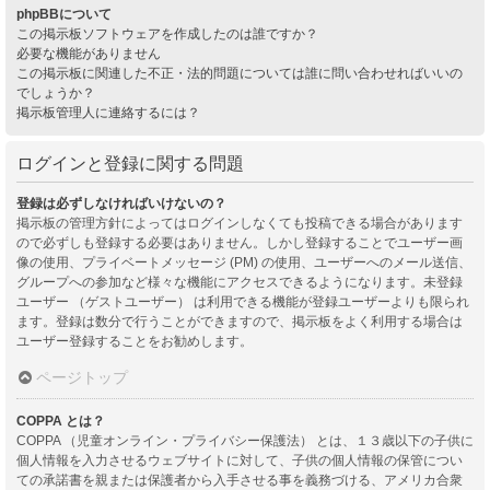
phpBBについて
この掲示板ソフトウェアを作成したのは誰ですか？
必要な機能がありません
この掲示板に関連した不正・法的問題については誰に問い合わせればいいの
でしょうか？
掲示板管理人に連絡するには？
ログインと登録に関する問題
登録は必ずしなければいけないの？
掲示板の管理方針によってはログインしなくても投稿できる場合があります
ので必ずしも登録する必要はありません。しかし登録することでユーザー画
像の使用、プライベートメッセージ (PM) の使用、ユーザーへのメール送信、
グループへの参加など様々な機能にアクセスできるようになります。未登録
ユーザー （ゲストユーザー） は利用できる機能が登録ユーザーよりも限られ
ます。登録は数分で行うことができますので、掲示板をよく利用する場合は
ユーザー登録することをお勧めします。
ページトップ
COPPA とは？
COPPA （児童オンライン・プライバシー保護法） とは、１３歳以下の子供に
個人情報を入力させるウェブサイトに対して、子供の個人情報の保管につい
ての承諾書を親または保護者から入手させる事を義務づける、アメリカ合衆