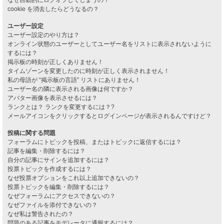
cookie を消去したらどうなるの？
ユーザー設定
ユーザー設定のやり方は？
オンライン状態のユーザーとしてユーザー名をリストに表示されないように
するには？
掲示板の時刻が正しくありません！
タイムゾーンを変更したのに時刻が正しく表示されません！
私の母語が “掲示板の言語” リストにありません！
ユーザー名の隣に表示される画像は何ですか？
アバター画像を表示させるには？
ランクとは？ ランクを変更するには？?
メールアイコンをクリックするとログインページが表示されるんですけど？
投稿に関する問題
フォーラムにトピックを投稿、またはトピックに返信するには？
記事を編集・削除するには？
自分の記事にサインを追加するには？
投票トピックを作成するには？
なぜ投票オプションをこれ以上追加できないの？
投票トピックを編集・削除するには？
なぜフォーラムにアクセスできないの？
なぜファイルを添付できないの？
なぜ私は警告されたの？
問題のある記事をモデレータに通報するには？