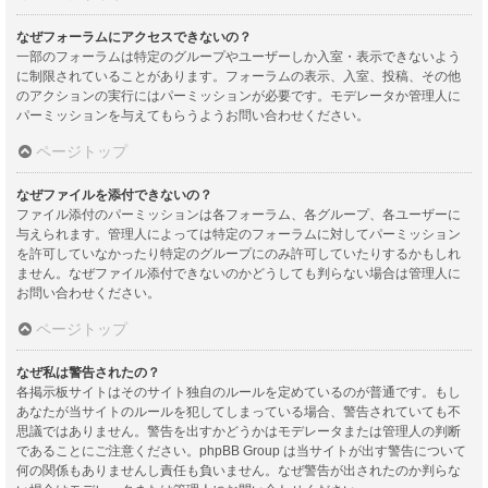
なぜフォーラムにアクセスできないの？
一部のフォーラムは特定のグループやユーザーしか入室・表示できないよう
に制限されていることがあります。フォーラムの表示、入室、投稿、その他
のアクションの実行にはパーミッションが必要です。モデレータか管理人に
パーミッションを与えてもらうようお問い合わせください。
ページトップ
なぜファイルを添付できないの？
ファイル添付のパーミッションは各フォーラム、各グループ、各ユーザーに
与えられます。管理人によっては特定のフォーラムに対してパーミッション
を許可していなかったり特定のグループにのみ許可していたりするかもしれ
ません。なぜファイル添付できないのかどうしても判らない場合は管理人に
お問い合わせください。
ページトップ
なぜ私は警告されたの？
各掲示板サイトはそのサイト独自のルールを定めているのが普通です。もし
あなたが当サイトのルールを犯してしまっている場合、警告されていても不
思議ではありません。警告を出すかどうかはモデレータまたは管理人の判断
であることにご注意ください。phpBB Group は当サイトが出す警告について
何の関係もありませんし責任も負いません。なぜ警告が出されたのか判らな