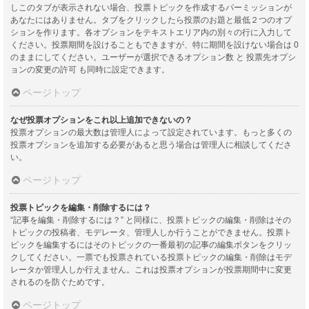
しこのタブが表示されない場合、投票トピックを作成するパーミッションが
あなたにはありません。タブをクリックしたら投票のお題と最低２つのオプ
ションを作ります。各オプションをテキストエリア内の別々の行に入力して
ください。投票期間を設けることもできますが、特に期間を設けない場合は 0
のままにしてください。ユーザーが選択できるオプション数 と 投票先オプシ
ョンの変更の許可 も同時に設定できます。
ページトップ
なぜ投票オプションをこれ以上追加できないの？
投票オプションの最大数は管理人によって設定されています。もっと多くの
投票オプションを追加する必要があると思う場合は管理人に相談してくださ
い。
ページトップ
投票トピックを編集・削除するには？
“記事を編集・削除するには？” と同様に、投票トピックの編集・削除はその
トピックの投稿者、モデレータ、管理人しか行うことができません。投票ト
ピックを編集するにはそのトピックの一番最初の記事の編集ボタンをクリッ
クしてください。一票でも投票されている投票トピックの編集・削除はモデ
レータか管理人しか行えません。これは投票オプションが投票期間中に変更
されるのを防ぐためです。
ページトップ