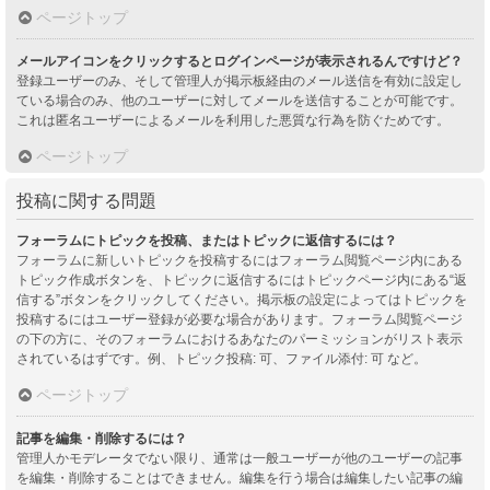
ページトップ
メールアイコンをクリックするとログインページが表示されるんですけど？
登録ユーザーのみ、そして管理人が掲示板経由のメール送信を有効に設定し
ている場合のみ、他のユーザーに対してメールを送信することが可能です。
これは匿名ユーザーによるメールを利用した悪質な行為を防ぐためです。
ページトップ
投稿に関する問題
フォーラムにトピックを投稿、またはトピックに返信するには？
フォーラムに新しいトピックを投稿するにはフォーラム閲覧ページ内にある
トピック作成ボタンを、トピックに返信するにはトピックページ内にある“返
信する”ボタンをクリックしてください。掲示板の設定によってはトピックを
投稿するにはユーザー登録が必要な場合があります。フォーラム閲覧ページ
の下の方に、そのフォーラムにおけるあなたのパーミッションがリスト表示
されているはずです。例、トピック投稿: 可、ファイル添付: 可 など。
ページトップ
記事を編集・削除するには？
管理人かモデレータでない限り、通常は一般ユーザーが他のユーザーの記事
を編集・削除することはできません。編集を行う場合は編集したい記事の編