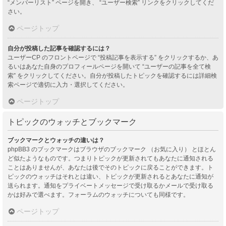
“メンバーリスト” ページを開き、 “ユーザー検索” リンクをクリックしてくだ
さい。
ページトップ
自分が投稿した記事を確認するには？
ユーザーCP のフロントページで “投稿記事を表示する” をクリックするか、あ
るいはあなた自身のプロフィールページを開いて “ユーザーの記事を全て検
索” をクリックしてください。自分が投稿したトピックを確認するには詳細検
索ページで適切に入力・選択してください。
ページトップ
トピックのウォッチとブックマーク
ブックマークとウォッチの違いは？
phpBB3 のブックマークはブラウザのブックマーク （お気に入り） とほとん
ど似たようなものです。つまりトピックが更新されてもあなたに通知される
ことはありませんが、あなたは後でそのトピックに戻ることができます。ト
ピックのウォッチはそれとは違い、トピックが更新されるとあなたに通知が
送られます。通知をプライベートメッセージで受け取るかメールで受け取る
かは好みで選べます。フォーラムのウォッチについても同様です。
ページトップ