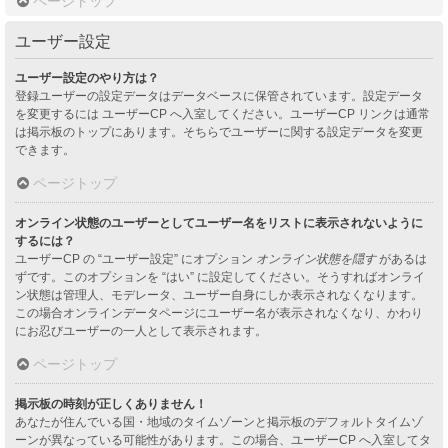
ページトップ
ユーザー設定
ユーザー設定のやり方は？
登録ユーザーの設定データはデータベースに保管されています。設定データ
を変更するには ユーザーCP へ入室してください。ユーザーCP リンクは通常
は掲示板のトップにあります。そちらでユーザーに関する設定データを変更
できます。
ページトップ
オンライン状態のユーザーとしてユーザー名をリストに表示されないように
するには？
ユーザーCP の “ユーザー設定” にオプション
オンライン状態を隠す
があるは
ずです。このオプションを “はい” に設定してください。そうすればオンライ
ン状態は管理人、モデレータ、ユーザー自身にしか表示されなくなります。
この場合オンラインデータページにユーザー名が表示されなくなり、かわり
にお忍びユーザーの一人として表示されます。
ページトップ
掲示板の時刻が正しくありません！
あなたが住んでいる国・地域のタイムゾーンと掲示板のデフォルトタイムゾ
ーンが異なっている可能性があります。この場合、ユーザーCP へ入室してタ