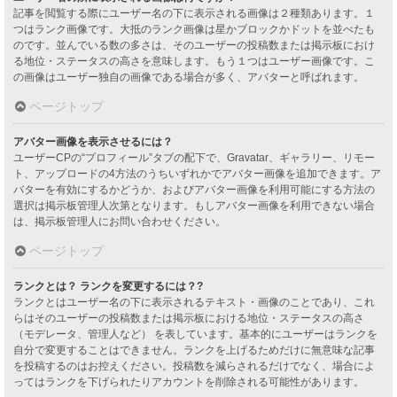
記事を閲覧する際にユーザー名の下に表示される画像は２種類あります。１
つはランク画像です。大抵のランク画像は星かブロックかドットを並べたも
のです。並んでいる数の多さは、そのユーザーの投稿数または掲示板におけ
る地位・ステータスの高さを意味します。もう１つはユーザー画像です。こ
の画像はユーザー独自の画像である場合が多く、アバターと呼ばれます。
ページトップ
アバター画像を表示させるには？
ユーザーCPの“プロフィール”タブの配下で、Gravatar、ギャラリー、リモー
ト、アップロードの4方法のうちいずれかでアバター画像を追加できます。ア
バターを有効にするかどうか、およびアバター画像を利用可能にする方法の
選択は掲示板管理人次第となります。もしアバター画像を利用できない場合
は、掲示板管理人にお問い合わせください。
ページトップ
ランクとは？ ランクを変更するには？?
ランクとはユーザー名の下に表示されるテキスト・画像のことであり、これ
らはそのユーザーの投稿数または掲示板における地位・ステータスの高さ
（モデレータ、管理人など） を表しています。基本的にユーザーはランクを
自分で変更することはできません。ランクを上げるためだけに無意味な記事
を投稿するのはお控えください。投稿数を減らされるだけでなく、場合によ
ってはランクを下げられたりアカウントを削除される可能性があります。