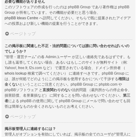
必要な機能がありません
このソフトウェアの作成を行ったのは phpBB Group であり著作権は phpBB
Group が所有しています。その機能が必要だと思う場合、
phpBB Ideas Centre
へ訪問してください。そちらで既に提案されたアイデア
への投票および新しい機能の提案を行うことができます。
ページトップ
この掲示板に関連した不正・法的問題については誰に問い合わせればいいの
でしょうか？
“管理・運営チーム” の各 Adminユーザー が正しい連絡先であるはずです。も
し誰も返答してくれない場合、あるいはもしこのサイトが無料サイト （例:
Yahoo!, free.fr, f2s.com など） で運営されている場合、ドメイン所持者 （
whois lookup
検索で調べてください） に連絡すべきです。phpBB Group に
は、誰が何処でどのようにこの掲示板を使用するかについて干渉する
権限は
全くない
ということにご注意ください。phpBB Group に phpbb.com や
phpBBソフトウェア と
直接関わりのない
法的問題 （裁判所からの停止命令、
損害賠償、名誉棄損など） に関することを問い合わせないでください。
第三
者
による phpBB の使用に関して phpBB Group にメールで問い合わせても回
答は簡単なものか全くされないものとお考えください。
ページトップ
掲示板管理人に連絡するには？
管理人がオプションを有効にしていれば、掲示板の全てのユーザが“管理人に