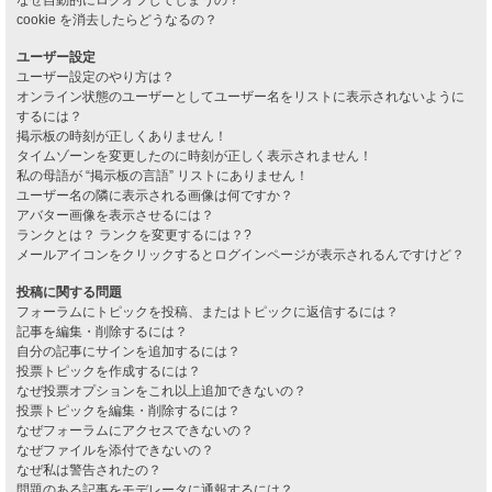
cookie を消去したらどうなるの？
ユーザー設定
ユーザー設定のやり方は？
オンライン状態のユーザーとしてユーザー名をリストに表示されないように
するには？
掲示板の時刻が正しくありません！
タイムゾーンを変更したのに時刻が正しく表示されません！
私の母語が “掲示板の言語” リストにありません！
ユーザー名の隣に表示される画像は何ですか？
アバター画像を表示させるには？
ランクとは？ ランクを変更するには？?
メールアイコンをクリックするとログインページが表示されるんですけど？
投稿に関する問題
フォーラムにトピックを投稿、またはトピックに返信するには？
記事を編集・削除するには？
自分の記事にサインを追加するには？
投票トピックを作成するには？
なぜ投票オプションをこれ以上追加できないの？
投票トピックを編集・削除するには？
なぜフォーラムにアクセスできないの？
なぜファイルを添付できないの？
なぜ私は警告されたの？
問題のある記事をモデレータに通報するには？