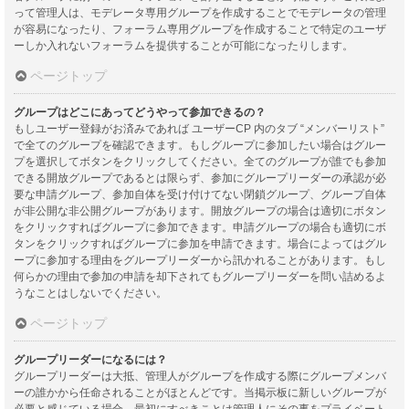
って管理人は、モデレータ専用グループを作成することでモデレータの管理
が容易になったり、フォーラム専用グループを作成することで特定のユーザ
ーしか入れないフォーラムを提供することが可能になったりします。
ページトップ
グループはどこにあってどうやって参加できるの？
もしユーザー登録がお済みであれば ユーザーCP 内のタブ “メンバーリスト”
で全てのグループを確認できます。もしグループに参加したい場合はグルー
プを選択してボタンをクリックしてください。全てのグループが誰でも参加
できる開放グループであるとは限らず、参加にグループリーダーの承認が必
要な申請グループ、参加自体を受け付けてない閉鎖グループ、グループ自体
が非公開な非公開グループがあります。開放グループの場合は適切にボタン
をクリックすればグループに参加できます。申請グループの場合も適切にボ
タンをクリックすればグループに参加を申請できます。場合によってはグル
ープに参加する理由をグループリーダーから訊かれることがあります。もし
何らかの理由で参加の申請を却下されてもグループリーダーを問い詰めるよ
うなことはしないでください。
ページトップ
グループリーダーになるには？
グループリーダーは大抵、管理人がグループを作成する際にグループメンバ
ーの誰かから任命されることがほとんどです。当掲示板に新しいグループが
必要と感じている場合、最初にすべきことは管理人にその事をプライベート