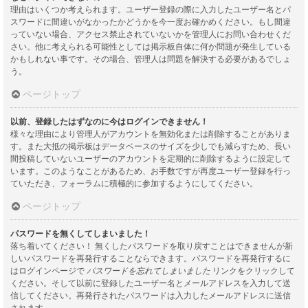
理由はいくつか考えられます。ユーザー登録の際に入力したユーザー名とパ
スワードに間違いがなかったかどうかを今一度お確かめください。もし間違
っていない場合、アクセス禁止されていないかを管理人にお問い合わせくだ
さい。他に考えられる可能性としては掲示板自体に何か問題が発生している
かもしれない事です。その場合、管理人は問題を解決する必要があるでしょ
う。
ページトップ
以前、登録したはずなのに今はログインできません！
様々な理由により管理人がアカウントを無効化または削除することがありま
す。また大抵の掲示板はデータベースのサイズを少しでも減らすため、長い
間投稿していないユーザーのアカウントを定期的に削除するように設定して
います。このようなことがあるため、お手数ですが再度ユーザー登録を行っ
ていただき、フォーラムに積極的に参加するようにしてください。
ページトップ
パスワードを無くしてしまいました！
落ち着いてください！ 無くしたパスワードを取り戻すことはできませんが新
しいパスワードを再発行することならできます。パスワードを再発行するに
はログインページで
パスワードを忘れてしまいました
リンクをクリックして
ください。そして以前に登録したユーザー名とメールアドレスを入力して送
信してください。再発行されたパスワードは入力したメールアドレスに送信
されます。