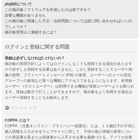
phpBBについて
この掲示板ソフトウェアを作成したのは誰ですか？
必要な機能がありません
この掲示板に関連した不正・法的問題については誰に問い合わせればいいの
でしょうか？
掲示板管理人に連絡するには？
ログインと登録に関する問題
登録は必ずしなければいけないの？
掲示板の管理方針によってはログインしなくても投稿できる場合があります
ので必ずしも登録する必要はありません。しかし登録することでユーザー画
像の使用、プライベートメッセージ (PM) の使用、ユーザーへのメール送信、
グループへの参加など様々な機能にアクセスできるようになります。未登録
ユーザー （ゲストユーザー） は利用できる機能が登録ユーザーよりも限られ
ます。登録は数分で行うことができますので、掲示板をよく利用する場合は
ユーザー登録することをお勧めします。
ページトップ
COPPA とは？
COPPA （児童オンライン・プライバシー保護法） とは、１３歳以下の子供に
個人情報を入力させるウェブサイトに対して、子供の個人情報の保管につい
ての承諾書を親または保護者から入手させる事を義務づける、アメリカ合衆