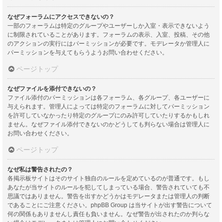
なぜフォーラムにアクセスできないの？
一部のフォーラムは特定のグループやユーザーしか入室・表示できないよう
に制限されていることがあります。フォーラムの表示、入室、投稿、その他
のアクションの実行にはパーミッションが必要です。モデレータか管理人に
パーミッションを与えてもらうようお問い合わせください。
ページトップ
なぜファイルを添付できないの？
ファイル添付のパーミッションは各フォーラム、各グループ、各ユーザーに
与えられます。管理人によっては特定のフォーラムに対してパーミッション
を許可していなかったり特定のグループにのみ許可していたりするかもしれ
ません。なぜファイル添付できないのかどうしても判らない場合は管理人に
お問い合わせください。
ページトップ
なぜ私は警告されたの？
各掲示板サイトはそのサイト独自のルールを定めているのが普通です。もし
あなたが当サイトのルールを犯してしまっている場合、警告されていても不
思議ではありません。警告を出すかどうかはモデレータまたは管理人の判断
であることにご注意ください。phpBB Group は当サイトが出す警告について
何の関係もありませんし責任も負いません。なぜ警告が出されたのか判らな