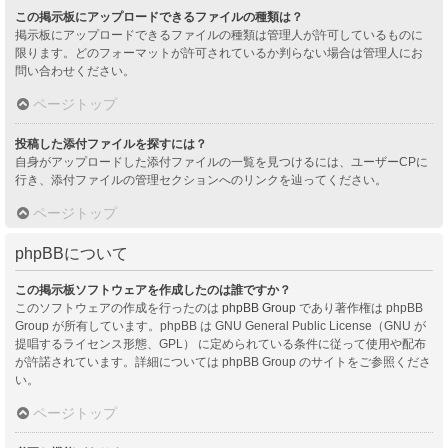
この掲示板にアップロードできるファイルの種類は？
掲示板にアップロードできるファイルの種類は管理人が許可しているものに
限ります。どのフォーマットが許可されているか判らない場合は管理人にお
問い合わせください。
ページトップ
投稿した添付ファイルを探すには？
自身がアップロードした添付ファイルの一覧を見つけるには、ユーザーCPに
行き、添付ファイルの管理セクションへのリンクを辿ってください。
ページトップ
phpBBについて
この掲示板ソフトウェアを作成したのは誰ですか？
このソフトウェアの作成を行ったのは
phpBB Group
であり著作権は phpBB
Group が所有しています。phpBB は GNU General Public License（GNU が
提唱するライセンス形態、GPL） に定められている条件に従って使用や配布
が許諾されています。詳細については phpBB Group のサイトをご参照くださ
い。
ページトップ