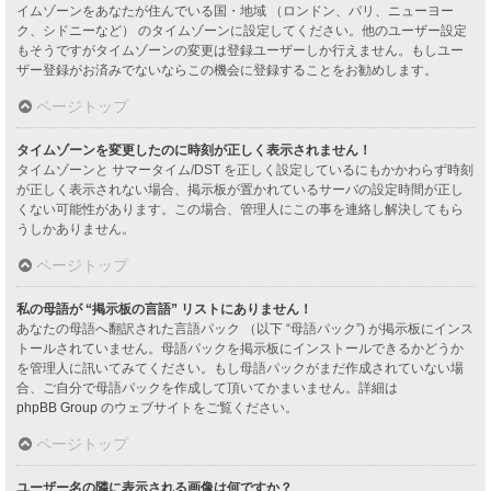
イムゾーンをあなたが住んでいる国・地域 （ロンドン、パリ、ニューヨー
ク、シドニーなど） のタイムゾーンに設定してください。他のユーザー設定
もそうですがタイムゾーンの変更は登録ユーザーしか行えません。もしユー
ザー登録がお済みでないならこの機会に登録することをお勧めします。
ページトップ
タイムゾーンを変更したのに時刻が正しく表示されません！
タイムゾーンと サマータイム/DST を正しく設定しているにもかかわらず時刻
が正しく表示されない場合、掲示板が置かれているサーバの設定時間が正し
くない可能性があります。この場合、管理人にこの事を連絡し解決してもら
うしかありません。
ページトップ
私の母語が “掲示板の言語” リストにありません！
あなたの母語へ翻訳された言語パック （以下 “母語パック”) が掲示板にインス
トールされていません。母語パックを掲示板にインストールできるかどうか
を管理人に訊いてみてください。もし母語パックがまだ作成されていない場
合、ご自分で母語パックを作成して頂いてかまいません。詳細は
phpBB Group
のウェブサイトをご覧ください。
ページトップ
ユーザー名の隣に表示される画像は何ですか？