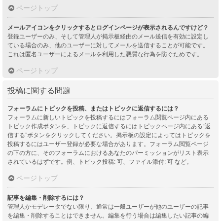
ページトップ
メールアイコンをクリックするとログインページが表示されるんですけど？
登録ユーザーのみ、そして管理人が掲示板経由のメール送信を有効に設定し
ている場合のみ、他のユーザーに対してメールを送信することが可能です。
これは匿名ユーザーによるメールを利用した悪質な行為を防ぐためです。
ページトップ
投稿に関する問題
フォーラムにトピックを投稿、またはトピックに返信するには？
フォーラムに新しいトピックを投稿するにはフォーラム閲覧ページ内にある
トピック作成ボタンを、トピックに返信するにはトピックページ内にある“返
信する”ボタンをクリックしてください。掲示板の設定によってはトピックを
投稿するにはユーザー登録が必要な場合があります。フォーラム閲覧ページ
の下の方に、そのフォーラムにおけるあなたのパーミッションがリスト表示
されているはずです。例、トピック投稿: 可、ファイル添付: 可 など。
ページトップ
記事を編集・削除するには？
管理人かモデレータでない限り、通常は一般ユーザーが他のユーザーの記事
を編集・削除することはできません。編集を行う場合は編集したい記事の編