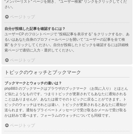
“メンバーリスト” ページを開き、 “ユーザー検索” リンクをクリックしてくだ
さい。
ページトップ
自分が投稿した記事を確認するには？
ユーザーCP のフロントページで “投稿記事を表示する” をクリックするか、あ
るいはあなた自身のプロフィールページを開いて “ユーザーの記事を全て検
索” をクリックしてください。自分が投稿したトピックを確認するには詳細検
索ページで適切に入力・選択してください。
ページトップ
トピックのウォッチとブックマーク
ブックマークとウォッチの違いは？
phpBB3 のブックマークはブラウザのブックマーク （お気に入り） とほとん
ど似たようなものです。つまりトピックが更新されてもあなたに通知される
ことはありませんが、あなたは後でそのトピックに戻ることができます。ト
ピックのウォッチはそれとは違い、トピックが更新されるとあなたに通知が
送られます。通知をプライベートメッセージで受け取るかメールで受け取る
かは好みで選べます。フォーラムのウォッチについても同様です。
ページトップ