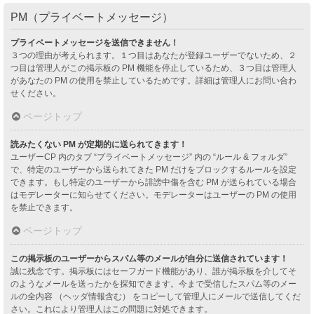
PM（プライベートメッセージ）
プライベートメッセージを送信できません！
３つの理由が考えられます。１つ目はあなたが登録ユーザーでないため、２
つ目は管理人がこの掲示板の PM 機能を停止しているため、３つ目は管理人
があなたの PM の使用を禁止しているためです。詳細は管理人にお問い合わ
せください。
ページトップ
読みたくない PM が定期的に送られてきます！
ユーザーCP 内のタブ “プライベートメッセージ” 内の “ルール & フォルダ”
で、特定のユーザーから送られてきた PM だけをブロックするルールを設定
できます。もし特定のユーザーから誹謗中傷を含む PM が送られている場合
はモデレーターに知らせてください。モデレーターはユーザーの PM の使用
を禁止できます。
ページトップ
この掲示板のユーザーからスパム等のメールが自分に送信されています！
誠に残念です。掲示板にはセーフガード機能があり、誰が掲示板を介してそ
のようなメールを送ったかを探知できます。今まで受信したスパム等のメー
ルの全内容 （ヘッダ情報含む） をコピーして管理人にメールで送信してくだ
さい。これにより管理人はこの問題に対処できます。