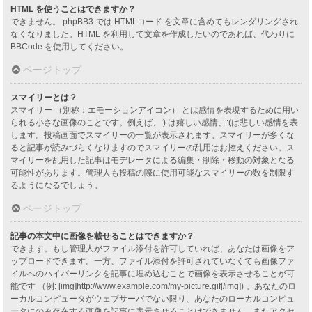
HTML を使うことはできますか？
できません。 phpBB3 では HTMLコード を文章に含めてもレンダリングされ
なくなりました。HTML を利用して文章を作成したいのであれば、代わりに
BBCode を使用してください。
ページトップ
スマイリーとは？
スマイリー （別称：エモーションアイコン） とは感情を表現するために用い
られる小さな画像のことです。例えば、:) は嬉しい感情、:(は悲しい感情を表
します。投稿画面でスマイリーの一覧が表示されます。スマイリーが多くな
ると記事が読みづらくなりますのでスマイリーの乱用はお控えください。ス
マイリーを乱用した記事はモデレータによる編集・削除・移動の対象となる
可能性があります。管理人も投稿の際に使用可能なスマイリーの数を制限す
るようになるでしょう。
ページトップ
記事の本文中に画像を載せることはできますか？
できます。もし管理人がファイル添付を許可していれば、あなたは画像をア
ップロードできます。一方、ファイル添付を許可されていなくても画像ファ
イルへのハイパーリンクを記事に埋め込むことで画像を表示させることが可
能です （例: [img]http://www.example.com/my-picture.gif[/img]) 。あなたのロ
ーカルコンピュータがウェブサーバでない限り、あなたのローカルコンピュ
ータにのみ存在する画像を記事に表示させることはできません。またアクセ