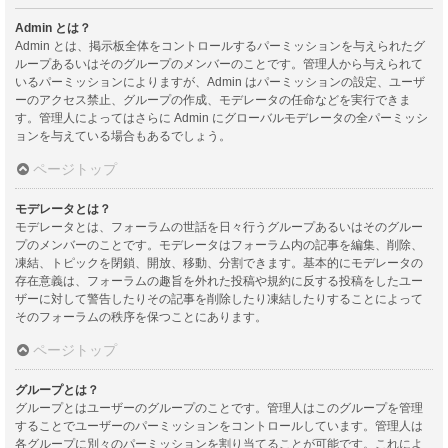
Admin とは？
Admin とは、掲示板全体をコントロールするパーミッションを与えられたグ
ループあるいはそのグループのメンバーのことです。管理人から与えられて
いるパーミッションによりますが、Admin はパーミッションの設定、ユーザ
ーのアクセス禁止、グループの作成、モデレータの任命などを実行できま
す。管理人によってはさらに Admin にグローバルモデレータの全パーミッシ
ョンを与えている場合もあるでしょう。
ページトップ
モデレータとは？
モデレータとは、フォーラムの世話を日々行うグループあるいはそのグルー
プのメンバーのことです。モデレータはフォーラム内の記事を編集、削除、
凍結、トピックを閉鎖、開放、移動、分割できます。基本的にモデレータの
存在意義は、フォーラムの趣旨を外れた投稿や規約に反する投稿をしたユー
ザーに対して警告したりその記事を削除したり凍結したりすることによって
そのフォーラムの秩序を保つことにあります。
ページトップ
グループとは？
グループとはユーザーのグループのことです。管理人はこのグループを管理
することでユーザーのパーミッションをコントロールしています。管理人は
各グループに別々のパーミッションを割り当てることが可能です。これによ