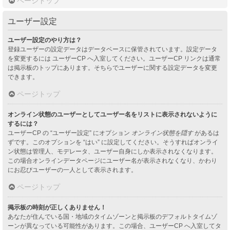
ページトップ
ユーザー設定
ユーザー設定のやり方は？
登録ユーザーの設定データはデータベースに保管されています。設定データ
を変更するには ユーザーCP へ入室してください。ユーザーCP リンクは通常
は掲示板のトップにあります。そちらでユーザーに関する設定データを変更
できます。
ページトップ
オンライン状態のユーザーとしてユーザー名をリストに表示されないように
するには？
ユーザーCP の “ユーザー設定” にオプション
オンライン状態を隠す
があるは
ずです。このオプションを “はい” に設定してください。そうすればオンライ
ン状態は管理人、モデレータ、ユーザー自身にしか表示されなくなります。
この場合オンラインデータページにユーザー名が表示されなくなり、かわり
にお忍びユーザーの一人として表示されます。
ページトップ
掲示板の時刻が正しくありません！
あなたが住んでいる国・地域のタイムゾーンと掲示板のデフォルトタイムゾ
ーンが異なっている可能性があります。この場合、ユーザーCP へ入室してタ