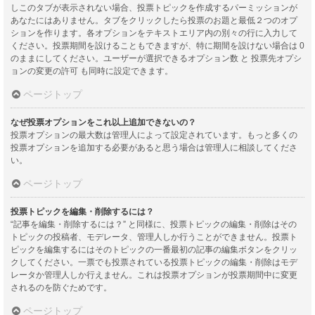
しこのタブが表示されない場合、投票トピックを作成するパーミッションが
あなたにはありません。タブをクリックしたら投票のお題と最低２つのオプ
ションを作ります。各オプションをテキストエリア内の別々の行に入力して
ください。投票期間を設けることもできますが、特に期間を設けない場合は 0
のままにしてください。ユーザーが選択できるオプション数 と 投票先オプシ
ョンの変更の許可 も同時に設定できます。
ページトップ
なぜ投票オプションをこれ以上追加できないの？
投票オプションの最大数は管理人によって設定されています。もっと多くの
投票オプションを追加する必要があると思う場合は管理人に相談してくださ
い。
ページトップ
投票トピックを編集・削除するには？
“記事を編集・削除するには？” と同様に、投票トピックの編集・削除はその
トピックの投稿者、モデレータ、管理人しか行うことができません。投票ト
ピックを編集するにはそのトピックの一番最初の記事の編集ボタンをクリッ
クしてください。一票でも投票されている投票トピックの編集・削除はモデ
レータか管理人しか行えません。これは投票オプションが投票期間中に変更
されるのを防ぐためです。
ページトップ