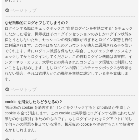
ページトップ
なぜ自動的にログオフしてしまうの？
ログインする際にチェックボックス “自動ログインを有効にする” をチェック
しなかった場合、掲示板はそのログインセッションのみしかログイン状態を
保とうとしないため、セッションの有効期限が過ぎるとログイン状態も自然
に解除されます。この事はあなたのアカウントが他人に悪用される事を防い
でくれます。常にログイン状態を保ちたい場合、このチェックボックスをチ
ェックしてからログインしてください。この自動ログイン機能は図書館、イ
ンターネットカフェ、大学などの共有されたコンピュータ環境では利用しな
いことをお勧めします。もしログインの際にこのチェックボックスが表示さ
れない場合、それは管理人がこの機能を無効に設定している事を意味しま
す。
ページトップ
cookie を消去したらどうなるの？
“掲示板の cookie を消去する” リンクをクリックすると phpBB3 が生成した
cookie を全て消去します。この cookie は掲示板にログインする際にあなたが
誰なのかを識別するためのものです。もしログインまたはログアウトに関し
て何らかの問題を抱えている場合、掲示板の cookie を消去することで解決す
るかもしれません。