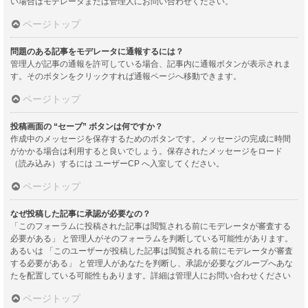
い場合はモデレータまたは管理人にお問い合わせください。
ページトップ
問題のある記事をモデレータに通報するには？
管理人が記事の通報を許可している場合、記事内に通報ボタンが表示されま
す。そのボタンをクリックすれば通報ページへ移動できます。
ページトップ
投稿画面の “セーブ” ボタンは何ですか？
作成中のメッセージを保存するためのボタンです。メッセージの完成に時間
がかかる場合は利用すると良いでしょう。保存されたメッセージをロード
（読み込み）するには ユーザーCP へ入室してください。
ページトップ
なぜ投稿した記事に承認が必要なの？
「このフォーラムに投稿された記事は閲覧される前にモデレータが審査する
必要がある」 と管理人がそのフォーラムを判断している可能性があります。
あるいは 「このユーザーが投稿した記事は閲覧される前にモデレータが審査
する必要がある」 と管理人があなたを判断し、承認が必要なグループへあな
たを配置している可能性もあります。詳細は管理人にお問い合わせください
ページトップ