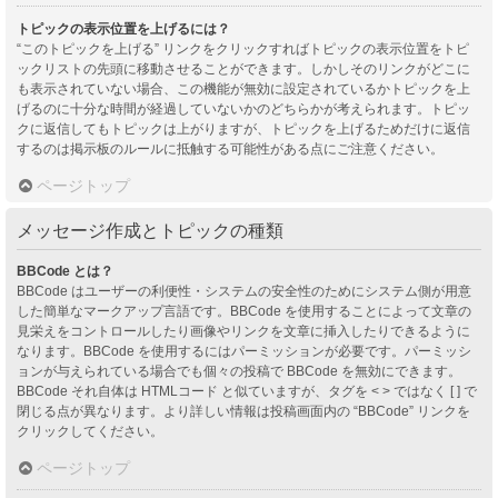
トピックの表示位置を上げるには？
“このトピックを上げる” リンクをクリックすればトピックの表示位置をトピ
ックリストの先頭に移動させることができます。しかしそのリンクがどこに
も表示されていない場合、この機能が無効に設定されているかトピックを上
げるのに十分な時間が経過していないかのどちらかが考えられます。トピッ
クに返信してもトピックは上がりますが、トピックを上げるためだけに返信
するのは掲示板のルールに抵触する可能性がある点にご注意ください。
ページトップ
メッセージ作成とトピックの種類
BBCode とは？
BBCode はユーザーの利便性・システムの安全性のためにシステム側が用意
した簡単なマークアップ言語です。BBCode を使用することによって文章の
見栄えをコントロールしたり画像やリンクを文章に挿入したりできるように
なります。BBCode を使用するにはパーミッションが必要です。パーミッシ
ョンが与えられている場合でも個々の投稿で BBCode を無効にできます。
BBCode それ自体は HTMLコード と似ていますが、タグを < > ではなく [ ] で
閉じる点が異なります。より詳しい情報は投稿画面内の “BBCode” リンクを
クリックしてください。
ページトップ