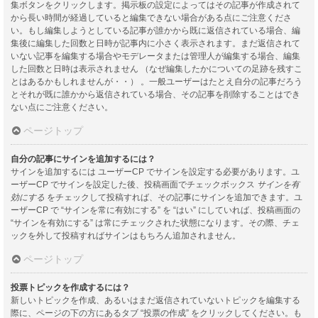
集ボタンをクリックします。掲示板の設定によってはその記事が作成されて
から長い時間が経過していると編集できない場合がある点にご注意くださ
い。もし編集しようとしている記事が誰かから既に返信されている場合、編
集後に編集した回数と日時が記事内に小さく表示されます。まだ返信されて
いない記事を編集する場合やモデレータまたは管理人が編集する場合、編集
した回数と日時は表示されません （なぜ編集したかについての足跡を残すこ
とはあるかもしれませんが・・） 。一般ユーザーはたとえ自分の記事だろう
とそれが既に誰かから返信されている場合、その記事を削除することはでき
ない点にご注意ください。
ページトップ
自分の記事にサインを追加するには？
サインを追加するには ユーザーCP でサインを設定する必要があります。ユ
ーザーCP でサインを設定した後、投稿画面でチェックボックス
サインを有
効にする
をチェックして投稿すれば、その記事にサインを追加できます。ユ
ーザーCP で “サインを常に有効にする” を “はい” にしていれば、投稿画面の
“サインを有効にする” は常にチェックされた状態になります。その際、チェ
ックを外して投稿すればサインはもちろん追加されません。
ページトップ
投票トピックを作成するには？
新しいトピックを作成、あるいはまだ返信されていないトピックを編集する
際に、ページの下の方にあるタブ “投票の作成” をクリックしてください。も