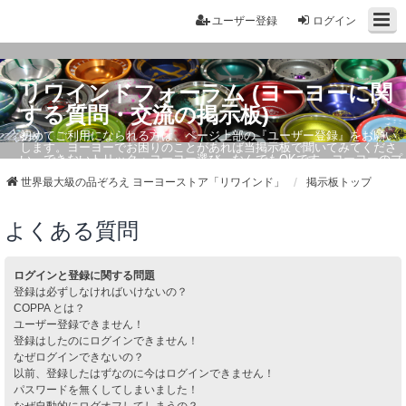
ユーザー登録
ログイン
リワインドフォーラム (ヨーヨーに関
する質問・交流の掲示板)
初めてご利用になられる方は、ページ上部の『ユーザー登録』をお願い
します。ヨーヨーでお困りのことがあれば当掲示板で聞いてみてくださ
い。できないトリック・ヨーヨー選び、なんでもOKです。ヨーヨーのプ
ロもお答えしています。
世界最大級の品ぞろえ ヨーヨーストア「リワインド」
掲示板トップ
よくある質問
ログインと登録に関する問題
登録は必ずしなければいけないの？
COPPA とは？
ユーザー登録できません！
登録はしたのにログインできません！
なぜログインできないの？
以前、登録したはずなのに今はログインできません！
パスワードを無くしてしまいました！
なぜ自動的にログオフしてしまうの？