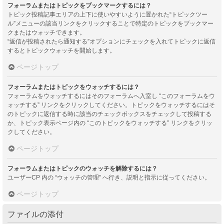
フォーラムまたはトピックをブックマークするには？
トピック投稿記事エリアの上下に使いやすいように置かれた“トピックツー
ル”メニューの該当リンクをクリックすることで特定のトピックをブックマー
クまたはウォッチできます。
“返信が投稿されたら通知する”オプションにチェックを入れてトピックに返信
するとトピックウォッチを開始します。
ページトップ
フォーラムまたはトピックをウォッチするには？
フォーラムをウォッチするにはそのフォーラムへ入室し “このフォーラムをウ
ォッチする” リンクをクリックしてください。トピックをウォッチするにはそ
のトピックに返信する時に該当のチェックボックスをチェックして投稿する
か、トピック表示ページ内の “このトピックをウォッチする” リンクをクリッ
クしてください。
ページトップ
フォーラムまたはトピックのウォッチを解除するには？
ユーザーCP 内の “ウォッチの管理” へ行き、説明と指示に従ってください。
ページトップ
ファイルの添付