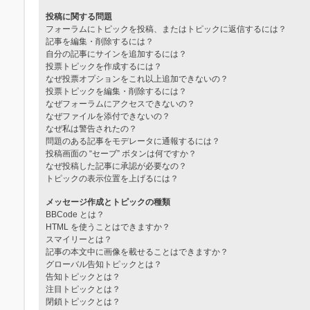
投稿に関する問題
フォーラムにトピックを投稿、またはトピックに返信するには？
記事を編集・削除するには？
自分の記事にサインを追加するには？
投票トピックを作成するには？
なぜ投票オプションをこれ以上追加できないの？
投票トピックを編集・削除するには？
なぜフォーラムにアクセスできないの？
なぜファイルを添付できないの？
なぜ私は警告されたの？
問題のある記事をモデレータに通報するには？
投稿画面の “セーブ” ボタンは何ですか？
なぜ投稿した記事に承認が必要なの？
トピックの表示位置を上げるには？
メッセージ作成とトピックの種類
BBCode とは？
HTML を使うことはできますか？
スマイリーとは？
記事の本文中に画像を載せることはできますか？
グローバル告知トピックとは？
告知トピックとは？
注目トピックとは？
閉鎖トピックとは？