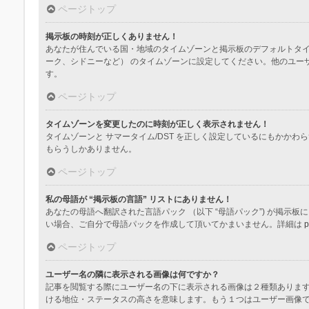
ページトップ
掲示板の時刻が正しくありません！
あなたが住んでいる国・地域のタイムゾーンと掲示板のデフォルトタイ
ーク、シドニーなど） のタイムゾーンに設定してください。他のユー
す。
ページトップ
タイムゾーンを変更したのに時刻が正しく表示されません！
タイムゾーンと サマータイム/DST を正しく設定しているにもか
もらうしかありません。
ページトップ
私の母語が “掲示板の言語” リストにありません！
あなたの母語へ翻訳された言語パック （以下 “母語パック”) が掲
い場合、ご自分で母語パックを作成して頂いてかまいません。詳細は
p
ページトップ
ユーザー名の隣に表示される画像は何ですか？
記事を閲覧する際にユーザー名の下に表示される画像は２種類ありま
ける地位・ステータスの高さを意味します。もう１つはユーザー画像