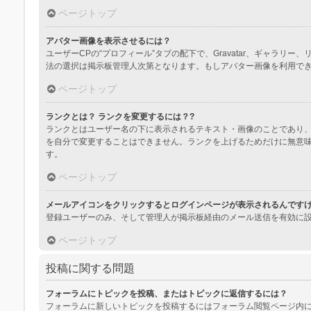
ページトップ
アバター画像を表示させるには？
ユーザーCPの“プロフィール”タブの配下で、Gravatar、ギャ
法の選択は掲示板管理人次第となります。もしアバター画像を利用で
ページトップ
ランクとは？ ランクを変更するには？?
ランクとはユーザー名の下に表示されるテキスト・画像のことであり、
を自分で変更することはできません。ランクを上げるためだけに無意
す。
ページトップ
メールアイコンをクリックするとログインページが表示されるんです
登録ユーザーのみ、そして管理人が掲示板経由のメール送信を有効に
ページトップ
投稿に関する問題
フォーラムにトピックを投稿、またはトピックに返信するには？
フォーラムに新しいトピックを投稿するにはフォーラム閲覧ページ内に