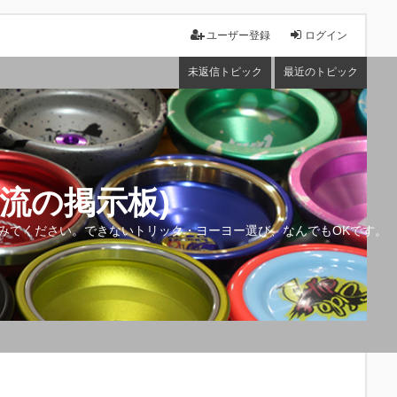
ユーザー登録
ログイン
未返信トピック
最近のトピック
流の掲示板)
みてください。できないトリック・ヨーヨー選び、なんでもOKです。