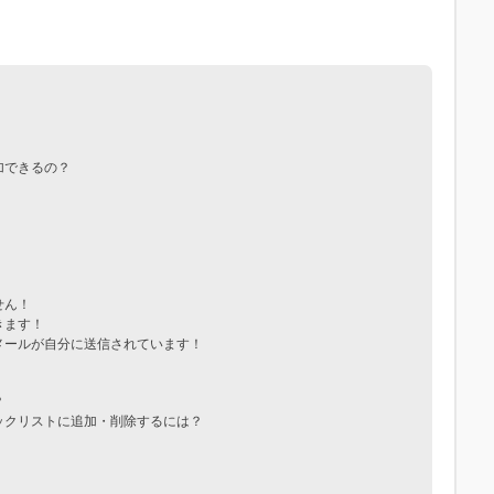
加できるの？
せん！
きます！
メールが自分に送信されています！
？
ックリストに追加・削除するには？