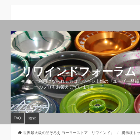
リワインドフォーラム 
初めてご利用になられる方は、ページ上部の『ユーザー登録
ヨーヨーのプロもお答えしています。
FAQ
検索
世界最大級の品ぞろえ ヨーヨーストア「リワインド」
掲示板ト