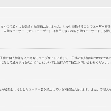
ますので必ずしも登録する必要はありません。しかし登録することでユーザー画像の使
。未登録ユーザー （ゲストユーザー） は利用できる機能が登録ユーザーよりも限
以下の子供に個人情報を入力させるウェブサイトに対して、子供の個人情報の保管につ
対して適用されるのかどうかについては法律の専門家にお問い合わせください。phpB
あなたが登録しようとしたユーザー名を禁止している可能性があります。また、管理