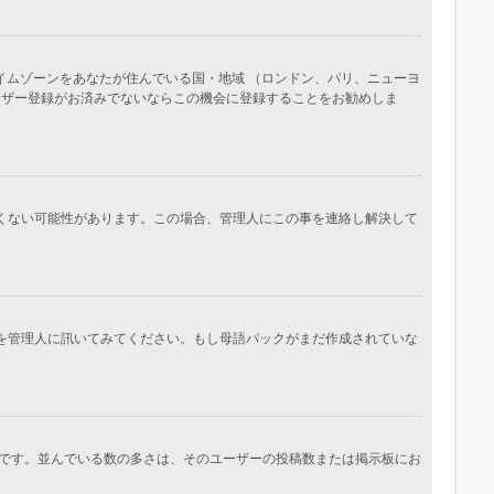
イムゾーンをあなたが住んでいる国・地域 （ロンドン、パリ、ニューヨ
ーザー登録がお済みでないならこの機会に登録することをお勧めしま
しくない可能性があります。この場合、管理人にこの事を連絡し解決して
かを管理人に訊いてみてください。もし母語パックがまだ作成されていな
です。並んでいる数の多さは、そのユーザーの投稿数または掲示板にお