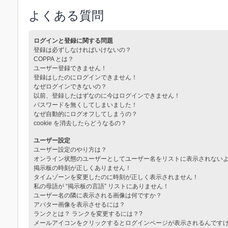
よくある質問
ログインと登録に関する問題
登録は必ずしなければいけないの？
COPPA とは？
ユーザー登録できません！
登録はしたのにログインできません！
なぜログインできないの？
以前、登録したはずなのに今はログインできません！
パスワードを無くしてしまいました！
なぜ自動的にログオフしてしまうの？
cookie を消去したらどうなるの？
ユーザー設定
ユーザー設定のやり方は？
オンライン状態のユーザーとしてユーザー名をリストに表示されない
掲示板の時刻が正しくありません！
タイムゾーンを変更したのに時刻が正しく表示されません！
私の母語が “掲示板の言語” リストにありません！
ユーザー名の隣に表示される画像は何ですか？
アバター画像を表示させるには？
ランクとは？ ランクを変更するには？?
メールアイコンをクリックするとログインページが表示されるんです