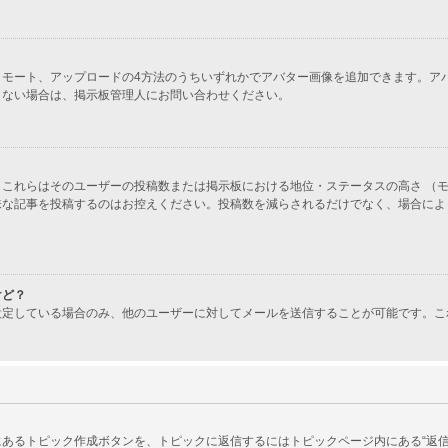
ラリー、リモート、アップロードの4方法のうちいずれかでアバター画像を追加できます
きない場合は、掲示板管理人にお問い合わせください。
これらはそのユーザーの投稿数または掲示板における地位・ステータスの高さ （モ
味な記事を投稿するのはお控えください。投稿数を減らされるだけでなく、場合によ
けど？
設定している場合のみ、他のユーザーに対してメールを送信することが可能です。こ
あるトピック作成ボタンを、トピックに返信するにはトピックページ内にある“返信