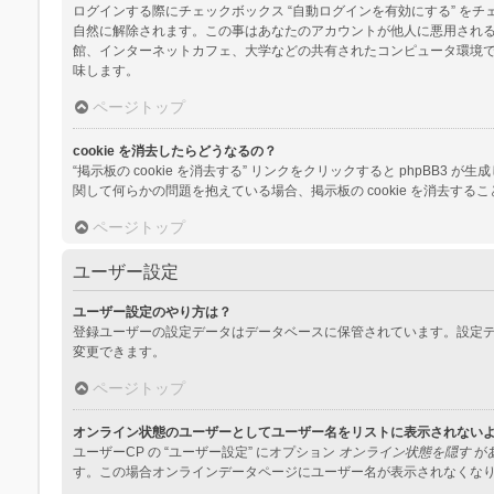
ログインする際にチェックボックス “自動ログインを有効にする” 
自然に解除されます。この事はあなたのアカウントが他人に悪用され
館、インターネットカフェ、大学などの共有されたコンピュータ環境
味します。
ページトップ
cookie を消去したらどうなるの？
“掲示板の cookie を消去する” リンクをクリックすると phpBB3
関して何らかの問題を抱えている場合、掲示板の cookie を消去する
ページトップ
ユーザー設定
ユーザー設定のやり方は？
登録ユーザーの設定データはデータベースに保管されています。設定デ
変更できます。
ページトップ
オンライン状態のユーザーとしてユーザー名をリストに表示されない
ユーザーCP の “ユーザー設定” にオプション
オンライン状態を隠す
が
す。この場合オンラインデータページにユーザー名が表示されなくな