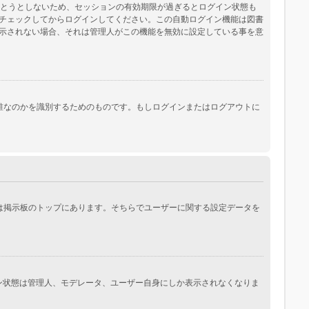
保とうとしないため、セッションの有効期限が過ぎるとログイン状態も
チェックしてからログインしてください。この自動ログイン機能は図書
示されない場合、それは管理人がこの機能を無効に設定している事を意
際にあなたが誰なのかを識別するためのものです。もしログインまたはログアウトに
常は掲示板のトップにあります。そちらでユーザーに関する設定データを
イン状態は管理人、モデレータ、ユーザー自身にしか表示されなくなりま