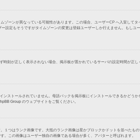
ムゾーンが異なっている可能性があります。この場合、ユーザーCP へ入室してタ
ザー設定もそうですがタイムゾーンの変更は登録ユーザーしか行えません。もしユ
かわらず時刻が正しく表示されない場合、掲示板が置かれているサーバの設定時間が正
示板にインストールされていません。母語パックを掲示板にインストールできるかどう
hpBB Group
のウェブサイトをご覧ください。
す。１つはランク画像です。大抵のランク画像は星かブロックかドットを並べたもの
です。この画像はユーザー独自の画像である場合が多く、アバターと呼ばれます。