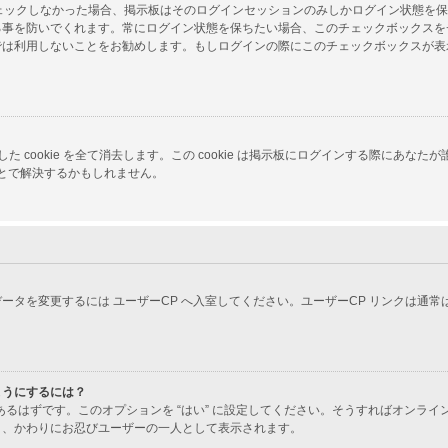
をチェックしなかった場合、掲示板はそのログインセッションのみしかログイン状態を
る事を防いでくれます。常にログイン状態を保ちたい場合、このチェックボックスを
では利用しないことをお勧めします。もしログインの際にこのチェックボックスが表
 が生成した cookie を全て消去します。この cookie は掲示板にログインする
ことで解決するかもしれません。
ータを変更するには ユーザーCP へ入室してください。ユーザーCP リンクは通
ようにするには？
あるはずです。このオプションを “はい” に設定してください。そうすればオンラ
り、かわりにお忍びユーザーの一人として表示されます。