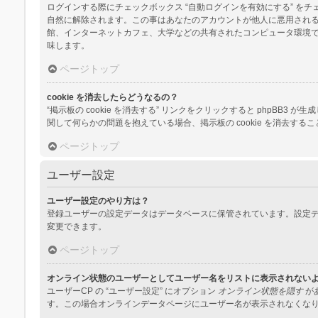
ログインする際にチェックボックス “自動ログインを有効にする” 
自然に解除されます。この事はあなたのアカウントが他人に悪用され
館、インターネットカフェ、大学などの共有されたコンピュータ環境
味します。
ページトップ
cookie を消去したらどうなるの？
“掲示板の cookie を消去する” リンクをクリックすると phpBB3
関して何らかの問題を抱えている場合、掲示板の cookie を消去する
ページトップ
ユーザー設定
ユーザー設定のやり方は？
登録ユーザーの設定データはデータベースに保管されています。設定デ
変更できます。
ページトップ
オンライン状態のユーザーとしてユーザー名をリストに表示されない
ユーザーCP の “ユーザー設定” にオプション
オンライン状態を隠す
が
す。この場合オンラインデータページにユーザー名が表示されなくな