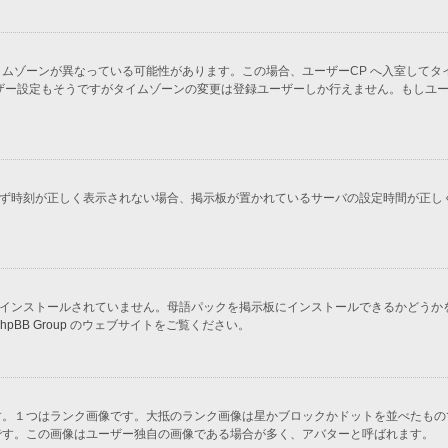
ムゾーンが異なっている可能性があります。この場合、ユーザーCP へ入室してタ
ザー設定もそうですがタイムゾーンの変更は登録ユーザーしか行えません。もしユ
かわらず時刻が正しく表示されない場合、掲示板が置かれているサーバの設定時間が正
示板にインストールされていません。母語パックを掲示板にインストールできるかどう
hpBB Group
のウェブサイトをご覧ください。
す。１つはランク画像です。大抵のランク画像は星かブロックかドットを並べたもの
です。この画像はユーザー独自の画像である場合が多く、アバターと呼ばれます。