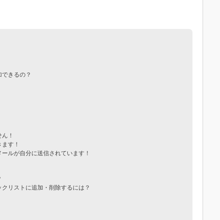
加できるの？
せん！
きます！
メールが自分に送信されています！
？
ックリストに追加・削除するには？