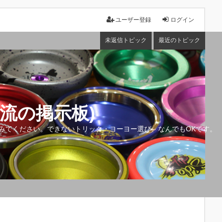
ユーザー登録
ログイン
未返信トピック
最近のトピック
流の掲示板)
みてください。できないトリック・ヨーヨー選び、なんでもOKです。