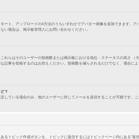
ラリー、リモート、アップロードの4方法のうちいずれかでアバター画像を追加できます
きない場合は、掲示板管理人にお問い合わせください。
これらはそのユーザーの投稿数または掲示板における地位・ステータスの高さ （モ
味な記事を投稿するのはお控えください。投稿数を減らされるだけでなく、場合によ
けど？
設定している場合のみ、他のユーザーに対してメールを送信することが可能です。こ
あるトピック作成ボタンを、トピックに返信するにはトピックページ内にある“返信