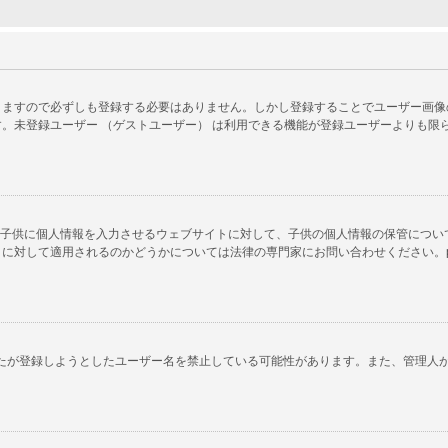
ますので必ずしも登録する必要はありません。しかし登録することでユーザー画像の使
。未登録ユーザー （ゲストユーザー） は利用できる機能が登録ユーザーよりも限
以下の子供に個人情報を入力させるウェブサイトに対して、子供の個人情報の保管につ
対して適用されるのかどうかについては法律の専門家にお問い合わせください。phpB
あなたが登録しようとしたユーザー名を禁止している可能性があります。また、管理