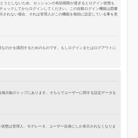
保とうとしないため、セッションの有効期限が過ぎるとログイン状態も
チェックしてからログインしてください。この自動ログイン機能は図書
示されない場合、それは管理人がこの機能を無効に設定している事を意
際にあなたが誰なのかを識別するためのものです。もしログインまたはログアウトに
常は掲示板のトップにあります。そちらでユーザーに関する設定データを
イン状態は管理人、モデレータ、ユーザー自身にしか表示されなくなりま