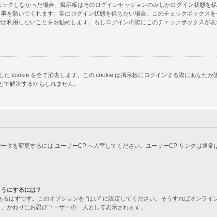
をチェックしなかった場合、掲示板はそのログインセッションのみしかログイン状態を
る事を防いでくれます。常にログイン状態を保ちたい場合、このチェックボックスを
では利用しないことをお勧めします。もしログインの際にこのチェックボックスが表
 が生成した cookie を全て消去します。この cookie は掲示板にログインする
ことで解決するかもしれません。
ータを変更するには ユーザーCP へ入室してください。ユーザーCP リンクは通
ようにするには？
あるはずです。このオプションを “はい” に設定してください。そうすればオンラ
り、かわりにお忍びユーザーの一人として表示されます。