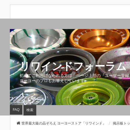
リワインドフォーラム 
初めてご利用になられる方は、ページ上部の『ユーザー登録
ヨーヨーのプロもお答えしています。
FAQ
検索
世界最大級の品ぞろえ ヨーヨーストア「リワインド」
掲示板ト