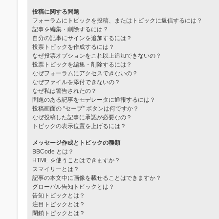
投稿に関する問題
フォーラムにトピックを投稿、またはトピックに返信するには？
記事を編集・削除するには？
自分の記事にサインを追加するには？
投票トピックを作成するには？
なぜ投票オプションをこれ以上追加できないの？
投票トピックを編集・削除するには？
なぜフォーラムにアクセスできないの？
なぜファイルを添付できないの？
なぜ私は警告されたの？
問題のある記事をモデレータに通報するには？
投稿画面の “セーブ” ボタンは何ですか？
なぜ投稿した記事に承認が必要なの？
トピックの表示位置を上げるには？
メッセージ作成とトピックの種類
BBCode とは？
HTML を使うことはできますか？
スマイリーとは？
記事の本文中に画像を載せることはできますか？
グローバル告知トピックとは？
告知トピックとは？
注目トピックとは？
閉鎖トピックとは？