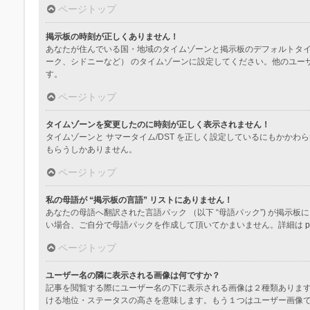
ページトップ
掲示板の時刻が正しくありません！
あなたが住んでいる国・地域のタイムゾーンと掲示板のデフォルトタイ
ーク、シドニーなど） のタイムゾーンに設定してください。他のユー
す。
ページトップ
タイムゾーンを変更したのに時刻が正しく表示されません！
タイムゾーンと サマータイム/DST を正しく設定しているにもか
もらうしかありません。
ページトップ
私の母語が “掲示板の言語” リストにありません！
あなたの母語へ翻訳された言語パック （以下 “母語パック”) が掲
い場合、ご自分で母語パックを作成して頂いてかまいません。詳細は
p
ページトップ
ユーザー名の隣に表示される画像は何ですか？
記事を閲覧する際にユーザー名の下に表示される画像は２種類ありま
ける地位・ステータスの高さを意味します。もう１つはユーザー画像