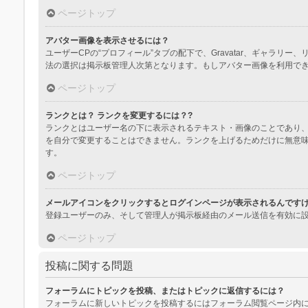
ページトップ
アバター画像を表示させるには？
ユーザーCPの“プロフィール”タブの配下で、Gravatar、ギャ
法の選択は掲示板管理人次第となります。もしアバター画像を利用で
ページトップ
ランクとは？ ランクを変更するには？?
ランクとはユーザー名の下に表示されるテキスト・画像のことであり、
を自分で変更することはできません。ランクを上げるためだけに無意
す。
ページトップ
メールアイコンをクリックするとログインページが表示されるんです
登録ユーザーのみ、そして管理人が掲示板経由のメール送信を有効に
ページトップ
投稿に関する問題
フォーラムにトピックを投稿、またはトピックに返信するには？
フォーラムに新しいトピックを投稿するにはフォーラム閲覧ページ内に