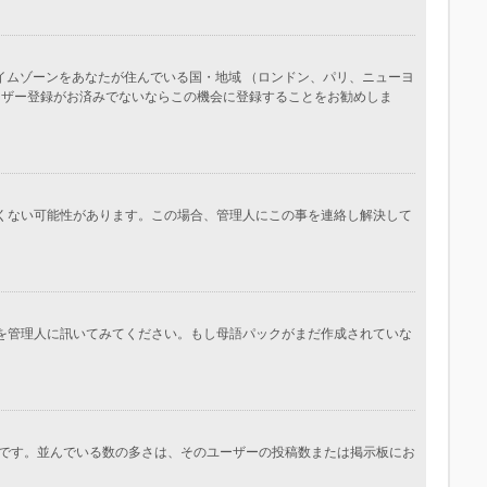
イムゾーンをあなたが住んでいる国・地域 （ロンドン、パリ、ニューヨ
ーザー登録がお済みでないならこの機会に登録することをお勧めしま
しくない可能性があります。この場合、管理人にこの事を連絡し解決して
かを管理人に訊いてみてください。もし母語パックがまだ作成されていな
です。並んでいる数の多さは、そのユーザーの投稿数または掲示板にお