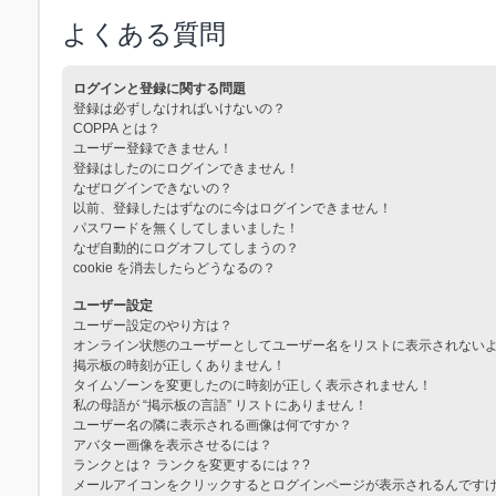
よくある質問
ログインと登録に関する問題
登録は必ずしなければいけないの？
COPPA とは？
ユーザー登録できません！
登録はしたのにログインできません！
なぜログインできないの？
以前、登録したはずなのに今はログインできません！
パスワードを無くしてしまいました！
なぜ自動的にログオフしてしまうの？
cookie を消去したらどうなるの？
ユーザー設定
ユーザー設定のやり方は？
オンライン状態のユーザーとしてユーザー名をリストに表示されない
掲示板の時刻が正しくありません！
タイムゾーンを変更したのに時刻が正しく表示されません！
私の母語が “掲示板の言語” リストにありません！
ユーザー名の隣に表示される画像は何ですか？
アバター画像を表示させるには？
ランクとは？ ランクを変更するには？?
メールアイコンをクリックするとログインページが表示されるんです