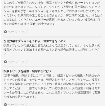
しこのタブが表示されない場合、投票トピックを作成するパーミッションが
あなたにはありません。タブをクリックしたら投票のお題と最低２つのオプ
ションを作ります。各オプションをテキストエリア内の別々の行に入力して
ください。投票期間を設けることもできますが、特に期間を設けない場合は 0
のままにしてください。ユーザーが選択できるオプション数 と 投票先オプシ
ョンの変更の許可 も同時に設定できます。
ページトップ
なぜ投票オプションをこれ以上追加できないの？
投票オプションの最大数は管理人によって設定されています。もっと多くの
投票オプションを追加する必要があると思う場合は管理人に相談してくださ
い。
ページトップ
投票トピックを編集・削除するには？
“記事を編集・削除するには？” と同様に、投票トピックの編集・削除はその
トピックの投稿者、モデレータ、管理人しか行うことができません。投票ト
ピックを編集するにはそのトピックの一番最初の記事の編集ボタンをクリッ
クしてください。一票でも投票されている投票トピックの編集・削除はモデ
レータか管理人しか行えません。これは投票オプションが投票期間中に変更
されるのを防ぐためです。
ページトップ