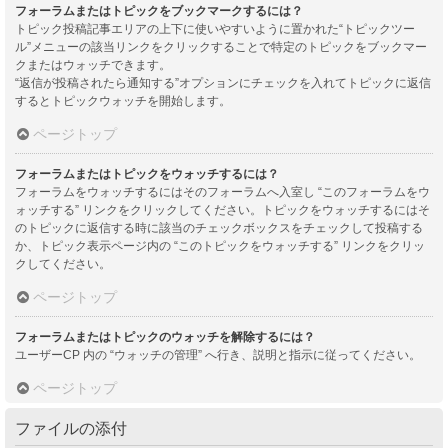
フォーラムまたはトピックをブックマークするには？
トピック投稿記事エリアの上下に使いやすいように置かれた“トピックツー
ル”メニューの該当リンクをクリックすることで特定のトピックをブックマー
クまたはウォッチできます。
“返信が投稿されたら通知する”オプションにチェックを入れてトピックに返信
するとトピックウォッチを開始します。
ページトップ
フォーラムまたはトピックをウォッチするには？
フォーラムをウォッチするにはそのフォーラムへ入室し “このフォーラムをウ
ォッチする” リンクをクリックしてください。トピックをウォッチするにはそ
のトピックに返信する時に該当のチェックボックスをチェックして投稿する
か、トピック表示ページ内の “このトピックをウォッチする” リンクをクリッ
クしてください。
ページトップ
フォーラムまたはトピックのウォッチを解除するには？
ユーザーCP 内の “ウォッチの管理” へ行き、説明と指示に従ってください。
ページトップ
ファイルの添付