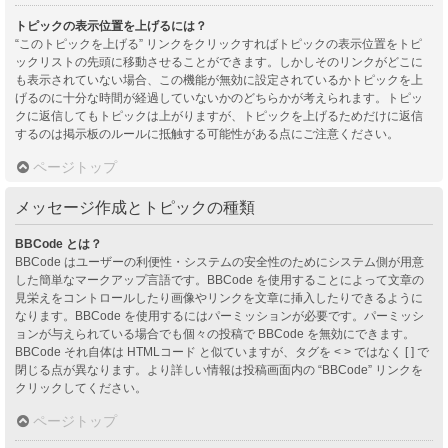
トピックの表示位置を上げるには？
“このトピックを上げる” リンクをクリックすればトピックの表示位置をトピ
ックリストの先頭に移動させることができます。しかしそのリンクがどこに
も表示されていない場合、この機能が無効に設定されているかトピックを上
げるのに十分な時間が経過していないかのどちらかが考えられます。トピッ
クに返信してもトピックは上がりますが、トピックを上げるためだけに返信
するのは掲示板のルールに抵触する可能性がある点にご注意ください。
ページトップ
メッセージ作成とトピックの種類
BBCode とは？
BBCode はユーザーの利便性・システムの安全性のためにシステム側が用意
した簡単なマークアップ言語です。BBCode を使用することによって文章の
見栄えをコントロールしたり画像やリンクを文章に挿入したりできるように
なります。BBCode を使用するにはパーミッションが必要です。パーミッシ
ョンが与えられている場合でも個々の投稿で BBCode を無効にできます。
BBCode それ自体は HTMLコード と似ていますが、タグを < > ではなく [ ] で
閉じる点が異なります。より詳しい情報は投稿画面内の “BBCode” リンクを
クリックしてください。
ページトップ