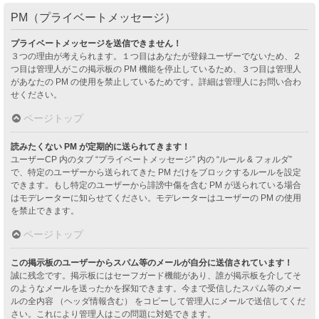
PM（プライベートメッセージ）
プライベートメッセージを送信できません！
３つの理由が考えられます。１つ目はあなたが登録ユーザーでないため、２
つ目は管理人がこの掲示板の PM 機能を停止しているため、３つ目は管理人
があなたの PM の使用を禁止しているためです。詳細は管理人にお問い合わ
せください。
ページトップ
読みたくない PM が定期的に送られてきます！
ユーザーCP 内のタブ “プライベートメッセージ” 内の “ルール & フォルダ”
で、特定のユーザーから送られてきた PM だけをブロックするルールを設定
できます。もし特定のユーザーから誹謗中傷を含む PM が送られている場合
はモデレーターに知らせてください。モデレーターはユーザーの PM の使用
を禁止できます。
ページトップ
この掲示板のユーザーからスパム等のメールが自分に送信されています！
誠に残念です。掲示板にはセーフガード機能があり、誰が掲示板を介してそ
のようなメールを送ったかを探知できます。今まで受信したスパム等のメー
ルの全内容 （ヘッダ情報含む） をコピーして管理人にメールで送信してくだ
さい。これにより管理人はこの問題に対処できます。