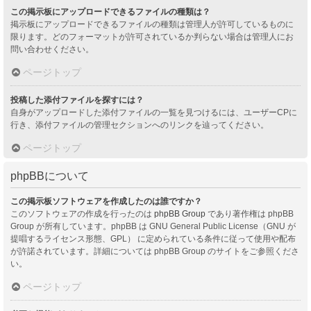
この掲示板にアップロードできるファイルの種類は？
掲示板にアップロードできるファイルの種類は管理人が許可しているものに
限ります。どのフォーマットが許可されているか判らない場合は管理人にお
問い合わせください。
ページトップ
投稿した添付ファイルを探すには？
自身がアップロードした添付ファイルの一覧を見つけるには、ユーザーCPに
行き、添付ファイルの管理セクションへのリンクを辿ってください。
ページトップ
phpBBについて
この掲示板ソフトウェアを作成したのは誰ですか？
このソフトウェアの作成を行ったのは
phpBB Group
であり著作権は phpBB
Group が所有しています。phpBB は GNU General Public License（GNU が
提唱するライセンス形態、GPL） に定められている条件に従って使用や配布
が許諾されています。詳細については phpBB Group のサイトをご参照くださ
い。
ページトップ