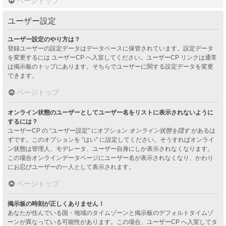
ページトップ
ユーザー設定
ユーザー設定のやり方は？
登録ユーザーの設定データはデータベースに保管されています。設定データ
を変更するには ユーザーCP へ入室してください。ユーザーCP リンクは通常
は掲示板のトップにあります。そちらでユーザーに関する設定データを変更
できます。
ページトップ
オンライン状態のユーザーとしてユーザー名をリストに表示されないように
するには？
ユーザーCP の “ユーザー設定” にオプション
オンライン状態を隠す
があるは
ずです。このオプションを “はい” に設定してください。そうすればオンライ
ン状態は管理人、モデレータ、ユーザー自身にしか表示されなくなります。
この場合オンラインデータページにユーザー名が表示されなくなり、かわり
にお忍びユーザーの一人として表示されます。
ページトップ
掲示板の時刻が正しくありません！
あなたが住んでいる国・地域のタイムゾーンと掲示板のデフォルトタイムゾ
ーンが異なっている可能性があります。この場合、ユーザーCP へ入室してタ