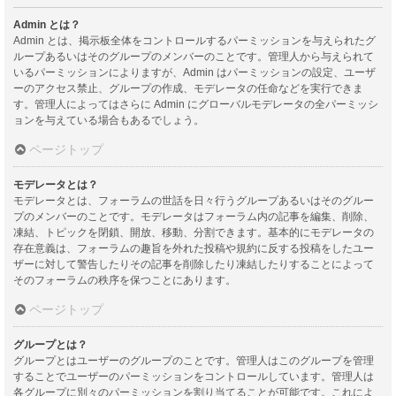
Admin とは？
Admin とは、掲示板全体をコントロールするパーミッションを与えられたグ
ループあるいはそのグループのメンバーのことです。管理人から与えられて
いるパーミッションによりますが、Admin はパーミッションの設定、ユーザ
ーのアクセス禁止、グループの作成、モデレータの任命などを実行できま
す。管理人によってはさらに Admin にグローバルモデレータの全パーミッシ
ョンを与えている場合もあるでしょう。
ページトップ
モデレータとは？
モデレータとは、フォーラムの世話を日々行うグループあるいはそのグルー
プのメンバーのことです。モデレータはフォーラム内の記事を編集、削除、
凍結、トピックを閉鎖、開放、移動、分割できます。基本的にモデレータの
存在意義は、フォーラムの趣旨を外れた投稿や規約に反する投稿をしたユー
ザーに対して警告したりその記事を削除したり凍結したりすることによって
そのフォーラムの秩序を保つことにあります。
ページトップ
グループとは？
グループとはユーザーのグループのことです。管理人はこのグループを管理
することでユーザーのパーミッションをコントロールしています。管理人は
各グループに別々のパーミッションを割り当てることが可能です。これによ