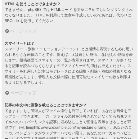
HTML を使うことはできますか？
できません。 phpBB3 では HTMLコード を文章に含めてもレンダリングされ
なくなりました。HTML を利用して文章を作成したいのであれば、代わりに
BBCode を使用してください。
ページトップ
スマイリーとは？
スマイリー （別称：エモーションアイコン） とは感情を表現するために用い
られる小さな画像のことです。例えば、:) は嬉しい感情、:(は悲しい感情を表
します。投稿画面でスマイリーの一覧が表示されます。スマイリーが多くな
ると記事が読みづらくなりますのでスマイリーの乱用はお控えください。ス
マイリーを乱用した記事はモデレータによる編集・削除・移動の対象となる
可能性があります。管理人も投稿の際に使用可能なスマイリーの数を制限す
るようになるでしょう。
ページトップ
記事の本文中に画像を載せることはできますか？
できます。もし管理人がファイル添付を許可していれば、あなたは画像をア
ップロードできます。一方、ファイル添付を許可されていなくても画像ファ
イルへのハイパーリンクを記事に埋め込むことで画像を表示させることが可
能です （例: [img]http://www.example.com/my-picture.gif[/img]) 。あなたのロ
ーカルコンピュータがウェブサーバでない限り、あなたのローカルコンピュ
ータにのみ存在する画像を記事に表示させることはできません。またアクセ