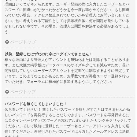
理由はいくつか考えられます。ユーザー登録の際に入力したユーザー名とパ
スワードに間違いがなかったかどうかを今一度お確かめください。もし間違
っていない場合、アクセス禁止されていないかを管理人にお問い合わせくだ
さい。他に考えられる可能性としては掲示板自体に何か問題が発生している
かもしれない事です。その場合、管理人は問題を解決する必要があるでしょ
う。
ページトップ
以前、登録したはずなのに今はログインできません！
様々な理由により管理人がアカウントを無効化または削除することがありま
す。また大抵の掲示板はデータベースのサイズを少しでも減らすため、長い
間投稿していないユーザーのアカウントを定期的に削除するように設定して
います。このようなことがあるため、お手数ですが再度ユーザー登録を行っ
ていただき、フォーラムに積極的に参加するようにしてください。
ページトップ
パスワードを無くしてしまいました！
落ち着いてください！ 無くしたパスワードを取り戻すことはできませんが新
しいパスワードを再発行することならできます。パスワードを再発行するに
はログインページで
パスワードを忘れてしまいました
リンクをクリックして
ください。そして以前に登録したユーザー名とメールアドレスを入力して送
信してください。再発行されたパスワードは入力したメールアドレスに送信
されます。