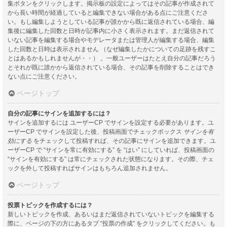
集ボタンをクリックします。掲示板の設定によってはその記事が作成されて
から長い時間が経過していると編集できない場合がある点にご注意くださ
い。もし編集しようとしている記事が誰かから既に返信されている場合、編
集後に編集した回数と日時が記事内に小さく表示されます。まだ返信されて
いない記事を編集する場合やモデレータまたは管理人が編集する場合、編集
した回数と日時は表示されません （なぜ編集したかについての足跡を残すこ
とはあるかもしれませんが・・） 。一般ユーザーはたとえ自分の記事だろう
とそれが既に誰かから返信されている場合、その記事を削除することはでき
ない点にご注意ください。
ページトップ
自分の記事にサインを追加するには？
サインを追加するには ユーザーCP でサインを設定する必要があります。ユ
ーザーCP でサインを設定した後、投稿画面でチェックボックス
サインを有
効にする
をチェックして投稿すれば、その記事にサインを追加できます。ユ
ーザーCP で “サインを常に有効にする” を “はい” にしていれば、投稿画面の
“サインを有効にする” は常にチェックされた状態になります。その際、チェ
ックを外して投稿すればサインはもちろん追加されません。
ページトップ
投票トピックを作成するには？
新しいトピックを作成、あるいはまだ返信されていないトピックを編集する
際に、ページの下の方にあるタブ “投票の作成” をクリックしてください。も