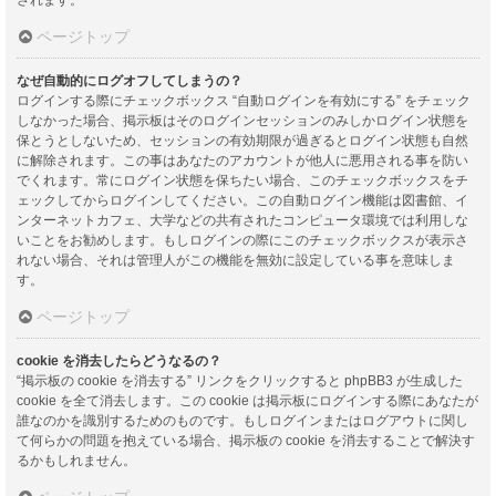
ページトップ
なぜ自動的にログオフしてしまうの？
ログインする際にチェックボックス “自動ログインを有効にする” をチェック
しなかった場合、掲示板はそのログインセッションのみしかログイン状態を
保とうとしないため、セッションの有効期限が過ぎるとログイン状態も自然
に解除されます。この事はあなたのアカウントが他人に悪用される事を防い
でくれます。常にログイン状態を保ちたい場合、このチェックボックスをチ
ェックしてからログインしてください。この自動ログイン機能は図書館、イ
ンターネットカフェ、大学などの共有されたコンピュータ環境では利用しな
いことをお勧めします。もしログインの際にこのチェックボックスが表示さ
れない場合、それは管理人がこの機能を無効に設定している事を意味しま
す。
ページトップ
cookie を消去したらどうなるの？
“掲示板の cookie を消去する” リンクをクリックすると phpBB3 が生成した
cookie を全て消去します。この cookie は掲示板にログインする際にあなたが
誰なのかを識別するためのものです。もしログインまたはログアウトに関し
て何らかの問題を抱えている場合、掲示板の cookie を消去することで解決す
るかもしれません。