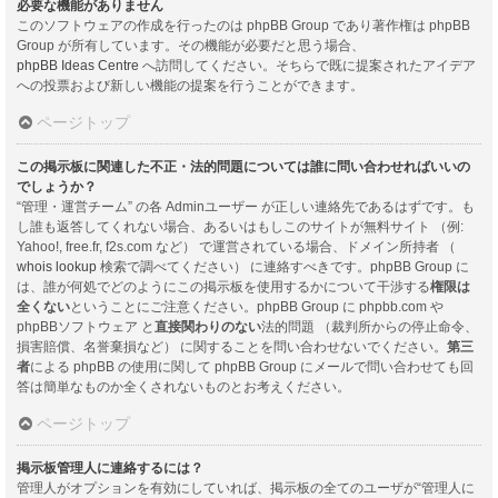
必要な機能がありません
このソフトウェアの作成を行ったのは phpBB Group であり著作権は phpBB
Group が所有しています。その機能が必要だと思う場合、
phpBB Ideas Centre
へ訪問してください。そちらで既に提案されたアイデア
への投票および新しい機能の提案を行うことができます。
ページトップ
この掲示板に関連した不正・法的問題については誰に問い合わせればいいの
でしょうか？
“管理・運営チーム” の各 Adminユーザー が正しい連絡先であるはずです。も
し誰も返答してくれない場合、あるいはもしこのサイトが無料サイト （例:
Yahoo!, free.fr, f2s.com など） で運営されている場合、ドメイン所持者 （
whois lookup
検索で調べてください） に連絡すべきです。phpBB Group に
は、誰が何処でどのようにこの掲示板を使用するかについて干渉する
権限は
全くない
ということにご注意ください。phpBB Group に phpbb.com や
phpBBソフトウェア と
直接関わりのない
法的問題 （裁判所からの停止命令、
損害賠償、名誉棄損など） に関することを問い合わせないでください。
第三
者
による phpBB の使用に関して phpBB Group にメールで問い合わせても回
答は簡単なものか全くされないものとお考えください。
ページトップ
掲示板管理人に連絡するには？
管理人がオプションを有効にしていれば、掲示板の全てのユーザが“管理人に