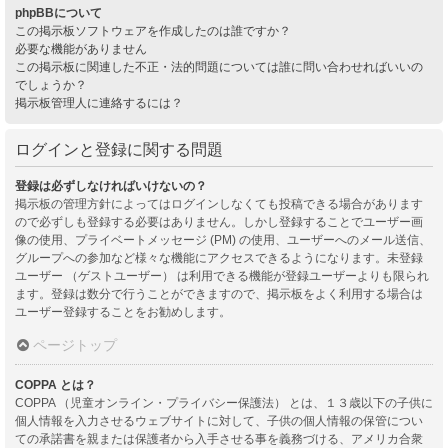
phpBBについて
この掲示板ソフトウェアを作成したのは誰ですか？
必要な機能がありません
この掲示板に関連した不正・法的問題については誰に問い合わせればいいの
でしょうか？
掲示板管理人に連絡するには？
ログインと登録に関する問題
登録は必ずしなければいけないの？
掲示板の管理方針によってはログインしなくても投稿できる場合があります
ので必ずしも登録する必要はありません。しかし登録することでユーザー画
像の使用、プライベートメッセージ (PM) の使用、ユーザーへのメール送信、
グループへの参加など様々な機能にアクセスできるようになります。未登録
ユーザー （ゲストユーザー） は利用できる機能が登録ユーザーよりも限られ
ます。登録は数分で行うことができますので、掲示板をよく利用する場合は
ユーザー登録することをお勧めします。
ページトップ
COPPA とは？
COPPA （児童オンライン・プライバシー保護法） とは、１３歳以下の子供に
個人情報を入力させるウェブサイトに対して、子供の個人情報の保管につい
ての承諾書を親または保護者から入手させる事を義務づける、アメリカ合衆