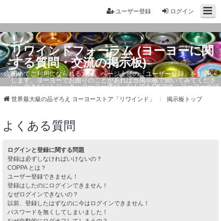
ユーザー登録
ログイン
リワインドフォーラム (ヨーヨーに関
する質問・交流の掲示板)
初めてご利用になられる方は、ページ上部の『ユーザー登録』をお願い
します。ヨーヨーでお困りのことがあれば当掲示板で聞いてみてくださ
い。できないトリック・ヨーヨー選び、なんでもOKです。ヨーヨーのプ
ロもお答えしています。
世界最大級の品ぞろえ ヨーヨーストア「リワインド」
掲示板トップ
よくある質問
ログインと登録に関する問題
登録は必ずしなければいけないの？
COPPA とは？
ユーザー登録できません！
登録はしたのにログインできません！
なぜログインできないの？
以前、登録したはずなのに今はログインできません！
パスワードを無くしてしまいました！
なぜ自動的にログオフしてしまうの？