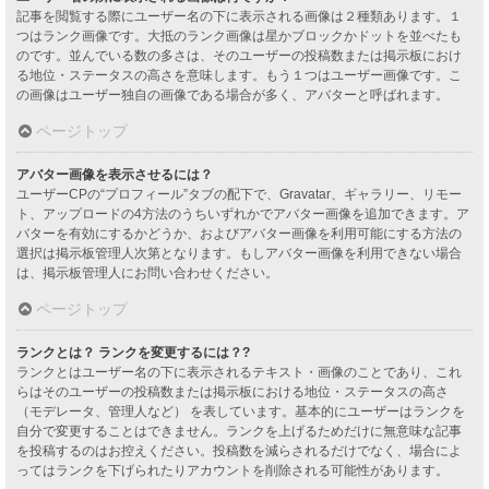
記事を閲覧する際にユーザー名の下に表示される画像は２種類あります。１
つはランク画像です。大抵のランク画像は星かブロックかドットを並べたも
のです。並んでいる数の多さは、そのユーザーの投稿数または掲示板におけ
る地位・ステータスの高さを意味します。もう１つはユーザー画像です。こ
の画像はユーザー独自の画像である場合が多く、アバターと呼ばれます。
ページトップ
アバター画像を表示させるには？
ユーザーCPの“プロフィール”タブの配下で、Gravatar、ギャラリー、リモー
ト、アップロードの4方法のうちいずれかでアバター画像を追加できます。ア
バターを有効にするかどうか、およびアバター画像を利用可能にする方法の
選択は掲示板管理人次第となります。もしアバター画像を利用できない場合
は、掲示板管理人にお問い合わせください。
ページトップ
ランクとは？ ランクを変更するには？?
ランクとはユーザー名の下に表示されるテキスト・画像のことであり、これ
らはそのユーザーの投稿数または掲示板における地位・ステータスの高さ
（モデレータ、管理人など） を表しています。基本的にユーザーはランクを
自分で変更することはできません。ランクを上げるためだけに無意味な記事
を投稿するのはお控えください。投稿数を減らされるだけでなく、場合によ
ってはランクを下げられたりアカウントを削除される可能性があります。