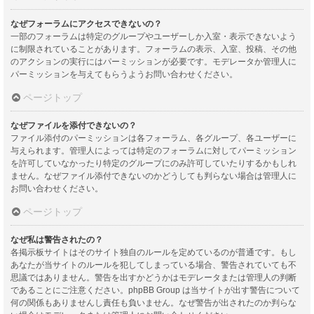
なぜフォーラムにアクセスできないの？
一部のフォーラムは特定のグループやユーザーしか入室・表示できないよう
に制限されていることがあります。フォーラムの表示、入室、投稿、その他
のアクションの実行にはパーミッションが必要です。モデレータか管理人に
パーミッションを与えてもらうようお問い合わせください。
ページトップ
なぜファイルを添付できないの？
ファイル添付のパーミッションは各フォーラム、各グループ、各ユーザーに
与えられます。管理人によっては特定のフォーラムに対してパーミッション
を許可していなかったり特定のグループにのみ許可していたりするかもしれ
ません。なぜファイル添付できないのかどうしても判らない場合は管理人に
お問い合わせください。
ページトップ
なぜ私は警告されたの？
各掲示板サイトはそのサイト独自のルールを定めているのが普通です。もし
あなたが当サイトのルールを犯してしまっている場合、警告されていても不
思議ではありません。警告を出すかどうかはモデレータまたは管理人の判断
であることにご注意ください。phpBB Group は当サイトが出す警告について
何の関係もありませんし責任も負いません。なぜ警告が出されたのか判らな