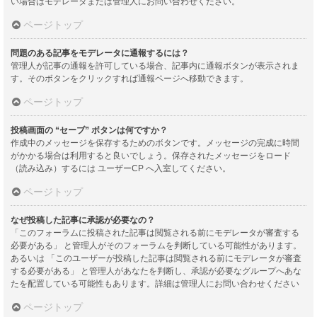
い場合はモデレータまたは管理人にお問い合わせください。
ページトップ
問題のある記事をモデレータに通報するには？
管理人が記事の通報を許可している場合、記事内に通報ボタンが表示されま
す。そのボタンをクリックすれば通報ページへ移動できます。
ページトップ
投稿画面の “セーブ” ボタンは何ですか？
作成中のメッセージを保存するためのボタンです。メッセージの完成に時間
がかかる場合は利用すると良いでしょう。保存されたメッセージをロード
（読み込み）するには ユーザーCP へ入室してください。
ページトップ
なぜ投稿した記事に承認が必要なの？
「このフォーラムに投稿された記事は閲覧される前にモデレータが審査する
必要がある」 と管理人がそのフォーラムを判断している可能性があります。
あるいは 「このユーザーが投稿した記事は閲覧される前にモデレータが審査
する必要がある」 と管理人があなたを判断し、承認が必要なグループへあな
たを配置している可能性もあります。詳細は管理人にお問い合わせください
ページトップ