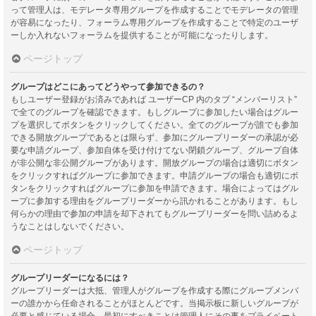
って管理人は、モデレータ専用グループを作成することでモデレータの管理
が容易になったり、フォーラム専用グループを作成することで特定のユーザ
ーしか入れないフォーラムを提供することが可能になったりします。
ページトップ
グループはどこにあってどうやって参加できるの？
もしユーザー登録がお済みであれば ユーザーCP 内のタブ “メンバーリスト”
で全てのグループを確認できます。もしグループに参加したい場合はグルー
プを選択してボタンをクリックしてください。全てのグループが誰でも参加
できる開放グループであるとは限らず、参加にグループリーダーの承認が必
要な申請グループ、参加自体を受け付けてない閉鎖グループ、グループ自体
が非公開な非公開グループがあります。開放グループの場合は適切にボタン
をクリックすればグループに参加できます。申請グループの場合も適切にボ
タンをクリックすればグループに参加を申請できます。場合によってはグル
ープに参加する理由をグループリーダーから訊かれることがあります。もし
何らかの理由で参加の申請を却下されてもグループリーダーを問い詰めるよ
うなことはしないでください。
ページトップ
グループリーダーになるには？
グループリーダーは大抵、管理人がグループを作成する際にグループメンバ
ーの誰かから任命されることがほとんどです。当掲示板に新しいグループが
必要と感じている場合、最初にすべきことは管理人にその事をプライベート