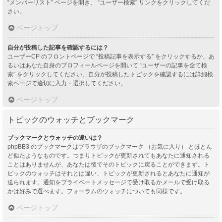
“メンバーリスト” ページを開き、 “ユーザー検索” リンクをクリックしてくだ
さい。
ページトップ
自分が投稿した記事を確認するには？
ユーザーCP のフロントページで “投稿記事を表示する” をクリックするか、あ
るいはあなた自身のプロフィールページを開いて “ユーザーの記事を全て検
索” をクリックしてください。自分が投稿したトピックを確認するには詳細検
索ページで適切に入力・選択してください。
ページトップ
トピックのウォッチとブックマーク
ブックマークとウォッチの違いは？
phpBB3 のブックマークはブラウザのブックマーク （お気に入り） とほとん
ど似たようなものです。つまりトピックが更新されてもあなたに通知される
ことはありませんが、あなたは後でそのトピックに戻ることができます。ト
ピックのウォッチはそれとは違い、トピックが更新されるとあなたに通知が
送られます。通知をプライベートメッセージで受け取るかメールで受け取る
かは好みで選べます。フォーラムのウォッチについても同様です。
ページトップ