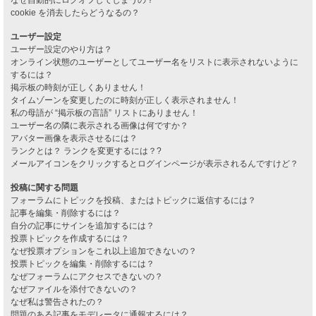
cookie を消去したらどうなるの？
ユーザー設定
ユーザー設定のやり方は？
オンライン状態のユーザーとしてユーザー名をリストに表示されないように
するには？
掲示板の時刻が正しくありません！
タイムゾーンを変更したのに時刻が正しく表示されません！
私の母語が “掲示板の言語” リストにありません！
ユーザー名の隣に表示される画像は何ですか？
アバター画像を表示させるには？
ランクとは？ ランクを変更するには？?
メールアイコンをクリックするとログインページが表示されるんですけど？
投稿に関する問題
フォーラムにトピックを投稿、またはトピックに返信するには？
記事を編集・削除するには？
自分の記事にサインを追加するには？
投票トピックを作成するには？
なぜ投票オプションをこれ以上追加できないの？
投票トピックを編集・削除するには？
なぜフォーラムにアクセスできないの？
なぜファイルを添付できないの？
なぜ私は警告されたの？
問題のある記事をモデレータに通報するには？