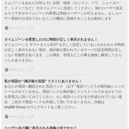
イムゾーンをあなたが住んでいる国・地域 （ロンドン、パリ、ニューヨー
ク、シドニーなど） のタイムゾーンに設定してください。他のユーザー設定
もそうですがタイムゾーンの変更は登録ユーザーしか行えません。もしユー
ザー登録がお済みでないならこの機会に登録することをお勧めします。
ページトップ
タイムゾーンを変更したのに時刻が正しく表示されません！
タイムゾーンと サマータイム/DST を正しく設定しているにもかかわらず時刻
が正しく表示されない場合、掲示板が置かれているサーバの設定時間が正し
くない可能性があります。この場合、管理人にこの事を連絡し解決してもら
うしかありません。
ページトップ
私の母語が “掲示板の言語” リストにありません！
あなたの母語へ翻訳された言語パック （以下 “母語パック”) が掲示板にインス
トールされていません。母語パックを掲示板にインストールできるかどうか
を管理人に訊いてみてください。もし母語パックがまだ作成されていない場
合、ご自分で母語パックを作成して頂いてかまいません。詳細は
phpBB Group
のウェブサイトをご覧ください。
ページトップ
ユーザー名の隣に表示される画像は何ですか？