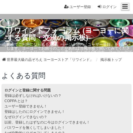
ユーザー登録
ログイン
リワインドフォーラム (ヨーヨーに関
する質問・交流の掲示板)
初めてご利用になられる方は、ページ上部の『ユーザー登録』をお願い
します。ヨーヨーでお困りのことがあれば当掲示板で聞いてみてくださ
い。できないトリック・ヨーヨー選び、なんでもOKです。ヨーヨーのプ
ロもお答えしています。
世界最大級の品ぞろえ ヨーヨーストア「リワインド」
掲示板トップ
よくある質問
ログインと登録に関する問題
登録は必ずしなければいけないの？
COPPA とは？
ユーザー登録できません！
登録はしたのにログインできません！
なぜログインできないの？
以前、登録したはずなのに今はログインできません！
パスワードを無くしてしまいました！
なぜ自動的にログオフしてしまうの？