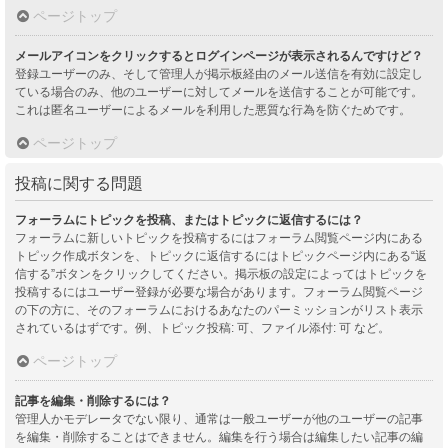
ページトップ
メールアイコンをクリックするとログインページが表示されるんですけど？
登録ユーザーのみ、そして管理人が掲示板経由のメール送信を有効に設定し
ている場合のみ、他のユーザーに対してメールを送信することが可能です。
これは匿名ユーザーによるメールを利用した悪質な行為を防ぐためです。
ページトップ
投稿に関する問題
フォーラムにトピックを投稿、またはトピックに返信するには？
フォーラムに新しいトピックを投稿するにはフォーラム閲覧ページ内にある
トピック作成ボタンを、トピックに返信するにはトピックページ内にある“返
信する”ボタンをクリックしてください。掲示板の設定によってはトピックを
投稿するにはユーザー登録が必要な場合があります。フォーラム閲覧ページ
の下の方に、そのフォーラムにおけるあなたのパーミッションがリスト表示
されているはずです。例、トピック投稿: 可、ファイル添付: 可 など。
ページトップ
記事を編集・削除するには？
管理人かモデレータでない限り、通常は一般ユーザーが他のユーザーの記事
を編集・削除することはできません。編集を行う場合は編集したい記事の編