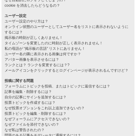
cookie を消去したらどうなるの？
ユーザー設定
ユーザー設定のやり方は？
オンライン状態のユーザーとしてユーザー名をリストに表示されないように
するには？
掲示板の時刻が正しくありません！
タイムゾーンを変更したのに時刻が正しく表示されません！
私の母語が “掲示板の言語” リストにありません！
ユーザー名の隣に表示される画像は何ですか？
アバター画像を表示させるには？
ランクとは？ ランクを変更するには？?
メールアイコンをクリックするとログインページが表示されるんですけど？
投稿に関する問題
フォーラムにトピックを投稿、またはトピックに返信するには？
記事を編集・削除するには？
自分の記事にサインを追加するには？
投票トピックを作成するには？
なぜ投票オプションをこれ以上追加できないの？
投票トピックを編集・削除するには？
なぜフォーラムにアクセスできないの？
なぜファイルを添付できないの？
なぜ私は警告されたの？
問題のある記事をモデレータに通報するには？