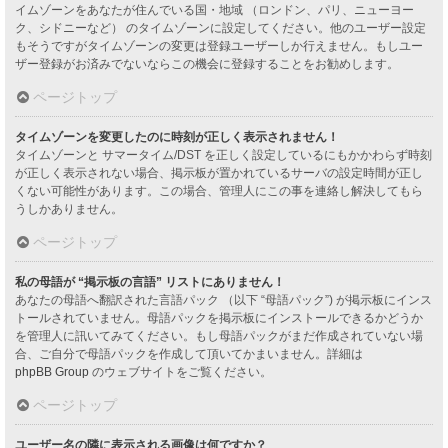
イムゾーンをあなたが住んでいる国・地域 （ロンドン、パリ、ニューヨー
ク、シドニーなど） のタイムゾーンに設定してください。他のユーザー設定
もそうですがタイムゾーンの変更は登録ユーザーしか行えません。もしユー
ザー登録がお済みでないならこの機会に登録することをお勧めします。
ページトップ
タイムゾーンを変更したのに時刻が正しく表示されません！
タイムゾーンと サマータイム/DST を正しく設定しているにもかかわらず時刻
が正しく表示されない場合、掲示板が置かれているサーバの設定時間が正し
くない可能性があります。この場合、管理人にこの事を連絡し解決してもら
うしかありません。
ページトップ
私の母語が “掲示板の言語” リストにありません！
あなたの母語へ翻訳された言語パック （以下 “母語パック”) が掲示板にインス
トールされていません。母語パックを掲示板にインストールできるかどうか
を管理人に訊いてみてください。もし母語パックがまだ作成されていない場
合、ご自分で母語パックを作成して頂いてかまいません。詳細は
phpBB Group
のウェブサイトをご覧ください。
ページトップ
ユーザー名の隣に表示される画像は何ですか？