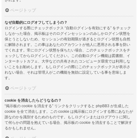
ページトップ
なぜ自動的にログオフしてしまうの？
ログインする際にチェックボックス “自動ログインを有効にする” をチェック
しなかった場合、掲示板はそのログインセッションのみしかログイン状態を
保とうとしないため、セッションの有効期限が過ぎるとログイン状態も自然
に解除されます。この事はあなたのアカウントが他人に悪用される事を防い
でくれます。常にログイン状態を保ちたい場合、このチェックボックスをチ
ェックしてからログインしてください。この自動ログイン機能は図書館、イ
ンターネットカフェ、大学などの共有されたコンピュータ環境では利用しな
いことをお勧めします。もしログインの際にこのチェックボックスが表示さ
れない場合、それは管理人がこの機能を無効に設定している事を意味しま
す。
ページトップ
cookie を消去したらどうなるの？
“掲示板の cookie を消去する” リンクをクリックすると phpBB3 が生成した
cookie を全て消去します。この cookie は掲示板にログインする際にあなたが
誰なのかを識別するためのものです。もしログインまたはログアウトに関し
て何らかの問題を抱えている場合、掲示板の cookie を消去することで解決す
るかもしれません。