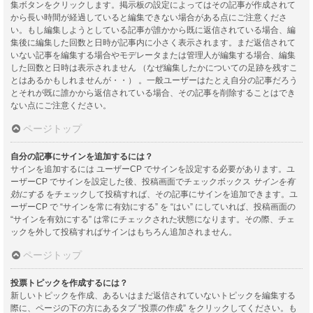
集ボタンをクリックします。掲示板の設定によってはその記事が作成されて
から長い時間が経過していると編集できない場合がある点にご注意くださ
い。もし編集しようとしている記事が誰かから既に返信されている場合、編
集後に編集した回数と日時が記事内に小さく表示されます。まだ返信されて
いない記事を編集する場合やモデレータまたは管理人が編集する場合、編集
した回数と日時は表示されません （なぜ編集したかについての足跡を残すこ
とはあるかもしれませんが・・） 。一般ユーザーはたとえ自分の記事だろう
とそれが既に誰かから返信されている場合、その記事を削除することはでき
ない点にご注意ください。
ページトップ
自分の記事にサインを追加するには？
サインを追加するには ユーザーCP でサインを設定する必要があります。ユ
ーザーCP でサインを設定した後、投稿画面でチェックボックス
サインを有
効にする
をチェックして投稿すれば、その記事にサインを追加できます。ユ
ーザーCP で “サインを常に有効にする” を “はい” にしていれば、投稿画面の
“サインを有効にする” は常にチェックされた状態になります。その際、チェ
ックを外して投稿すればサインはもちろん追加されません。
ページトップ
投票トピックを作成するには？
新しいトピックを作成、あるいはまだ返信されていないトピックを編集する
際に、ページの下の方にあるタブ “投票の作成” をクリックしてください。も