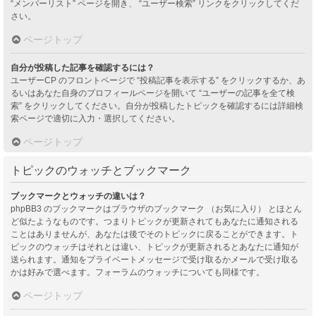
“メンバーリスト” ページを開き、 “ユーザー検索” リンクをクリックしてくだ
さい。
ページトップ
自分が投稿した記事を確認するには？
ユーザーCP のフロントページで “投稿記事を表示する” をクリックするか、あ
るいはあなた自身のプロフィールページを開いて “ユーザーの記事を全て検
索” をクリックしてください。自分が投稿したトピックを確認するには詳細検
索ページで適切に入力・選択してください。
ページトップ
トピックのウォッチとブックマーク
ブックマークとウォッチの違いは？
phpBB3 のブックマークはブラウザのブックマーク （お気に入り） とほとん
ど似たようなものです。つまりトピックが更新されてもあなたに通知される
ことはありませんが、あなたは後でそのトピックに戻ることができます。ト
ピックのウォッチはそれとは違い、トピックが更新されるとあなたに通知が
送られます。通知をプライベートメッセージで受け取るかメールで受け取る
かは好みで選べます。フォーラムのウォッチについても同様です。
ページトップ