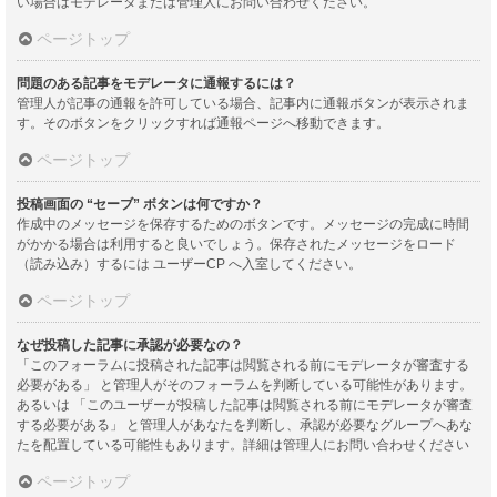
い場合はモデレータまたは管理人にお問い合わせください。
ページトップ
問題のある記事をモデレータに通報するには？
管理人が記事の通報を許可している場合、記事内に通報ボタンが表示されま
す。そのボタンをクリックすれば通報ページへ移動できます。
ページトップ
投稿画面の “セーブ” ボタンは何ですか？
作成中のメッセージを保存するためのボタンです。メッセージの完成に時間
がかかる場合は利用すると良いでしょう。保存されたメッセージをロード
（読み込み）するには ユーザーCP へ入室してください。
ページトップ
なぜ投稿した記事に承認が必要なの？
「このフォーラムに投稿された記事は閲覧される前にモデレータが審査する
必要がある」 と管理人がそのフォーラムを判断している可能性があります。
あるいは 「このユーザーが投稿した記事は閲覧される前にモデレータが審査
する必要がある」 と管理人があなたを判断し、承認が必要なグループへあな
たを配置している可能性もあります。詳細は管理人にお問い合わせください
ページトップ