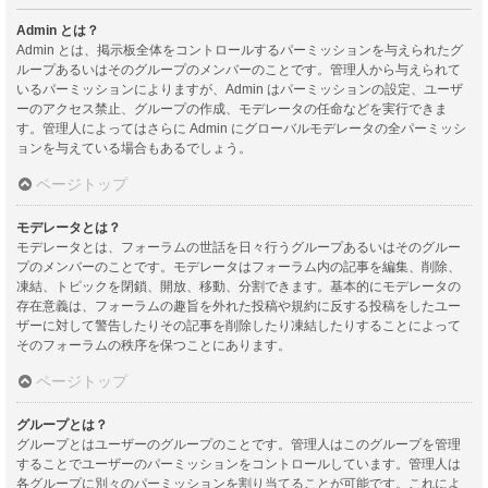
Admin とは？
Admin とは、掲示板全体をコントロールするパーミッションを与えられたグ
ループあるいはそのグループのメンバーのことです。管理人から与えられて
いるパーミッションによりますが、Admin はパーミッションの設定、ユーザ
ーのアクセス禁止、グループの作成、モデレータの任命などを実行できま
す。管理人によってはさらに Admin にグローバルモデレータの全パーミッシ
ョンを与えている場合もあるでしょう。
ページトップ
モデレータとは？
モデレータとは、フォーラムの世話を日々行うグループあるいはそのグルー
プのメンバーのことです。モデレータはフォーラム内の記事を編集、削除、
凍結、トピックを閉鎖、開放、移動、分割できます。基本的にモデレータの
存在意義は、フォーラムの趣旨を外れた投稿や規約に反する投稿をしたユー
ザーに対して警告したりその記事を削除したり凍結したりすることによって
そのフォーラムの秩序を保つことにあります。
ページトップ
グループとは？
グループとはユーザーのグループのことです。管理人はこのグループを管理
することでユーザーのパーミッションをコントロールしています。管理人は
各グループに別々のパーミッションを割り当てることが可能です。これによ