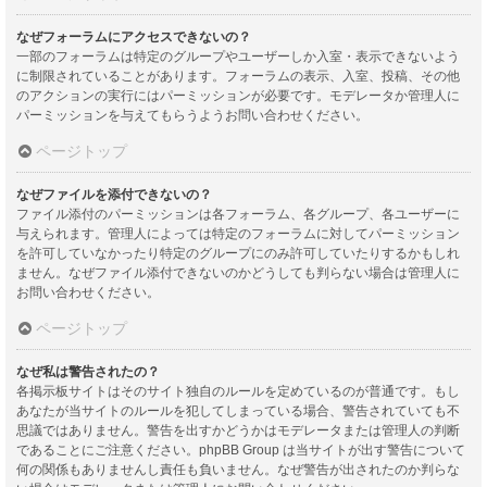
なぜフォーラムにアクセスできないの？
一部のフォーラムは特定のグループやユーザーしか入室・表示できないよう
に制限されていることがあります。フォーラムの表示、入室、投稿、その他
のアクションの実行にはパーミッションが必要です。モデレータか管理人に
パーミッションを与えてもらうようお問い合わせください。
ページトップ
なぜファイルを添付できないの？
ファイル添付のパーミッションは各フォーラム、各グループ、各ユーザーに
与えられます。管理人によっては特定のフォーラムに対してパーミッション
を許可していなかったり特定のグループにのみ許可していたりするかもしれ
ません。なぜファイル添付できないのかどうしても判らない場合は管理人に
お問い合わせください。
ページトップ
なぜ私は警告されたの？
各掲示板サイトはそのサイト独自のルールを定めているのが普通です。もし
あなたが当サイトのルールを犯してしまっている場合、警告されていても不
思議ではありません。警告を出すかどうかはモデレータまたは管理人の判断
であることにご注意ください。phpBB Group は当サイトが出す警告について
何の関係もありませんし責任も負いません。なぜ警告が出されたのか判らな