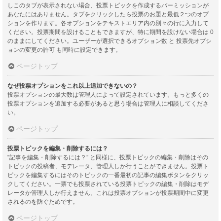
しこのタブが表示されない場合、投票トピックを作成するパーミッションが
あなたにはありません。タブをクリックしたら投票のお題と最低２つのオプ
ションを作ります。各オプションをテキストエリア内の別々の行に入力して
ください。投票期間を設けることもできますが、特に期間を設けない場合は 0
のままにしてください。ユーザーが選択できるオプション数 と 投票先オプシ
ョンの変更の許可 も同時に設定できます。
ページトップ
なぜ投票オプションをこれ以上追加できないの？
投票オプションの最大数は管理人によって設定されています。もっと多くの
投票オプションを追加する必要があると思う場合は管理人に相談してくださ
い。
ページトップ
投票トピックを編集・削除するには？
“記事を編集・削除するには？” と同様に、投票トピックの編集・削除はその
トピックの投稿者、モデレータ、管理人しか行うことができません。投票ト
ピックを編集するにはそのトピックの一番最初の記事の編集ボタンをクリッ
クしてください。一票でも投票されている投票トピックの編集・削除はモデ
レータか管理人しか行えません。これは投票オプションが投票期間中に変更
されるのを防ぐためです。
ページトップ