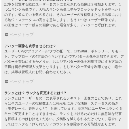
記事を閲覧する際にユーザー名の下に表示される画像は２種類あります。１
つはランク画像です。大抵のランク画像は星かブロックかドットを並べたも
のです。並んでいる数の多さは、そのユーザーの投稿数または掲示板におけ
る地位・ステータスの高さを意味します。もう１つはユーザー画像です。こ
の画像はユーザー独自の画像である場合が多く、アバターと呼ばれます。
ページトップ
アバター画像を表示させるには？
ユーザーCPの“プロフィール”タブの配下で、Gravatar、ギャラリー、リモー
ト、アップロードの4方法のうちいずれかでアバター画像を追加できます。ア
バターを有効にするかどうか、およびアバター画像を利用可能にする方法の
選択は掲示板管理人次第となります。もしアバター画像を利用できない場合
は、掲示板管理人にお問い合わせください。
ページトップ
ランクとは？ ランクを変更するには？?
ランクとはユーザー名の下に表示されるテキスト・画像のことであり、これ
らはそのユーザーの投稿数または掲示板における地位・ステータスの高さ
（モデレータ、管理人など） を表しています。基本的にユーザーはランクを
自分で変更することはできません。ランクを上げるためだけに無意味な記事
を投稿するのはお控えください。投稿数を減らされるだけでなく、場合によ
ってはランクを下げられたりアカウントを削除される可能性があります。