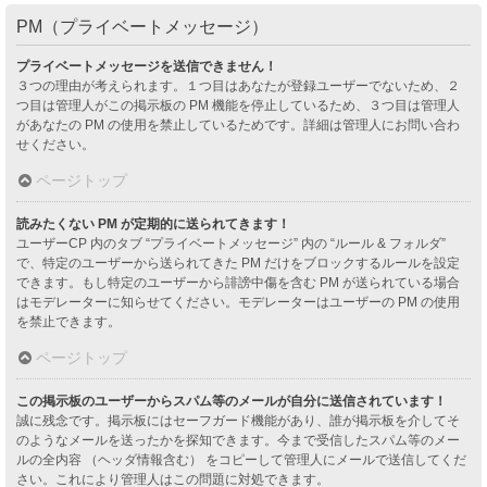
PM（プライベートメッセージ）
プライベートメッセージを送信できません！
３つの理由が考えられます。１つ目はあなたが登録ユーザーでないため、２
つ目は管理人がこの掲示板の PM 機能を停止しているため、３つ目は管理人
があなたの PM の使用を禁止しているためです。詳細は管理人にお問い合わ
せください。
ページトップ
読みたくない PM が定期的に送られてきます！
ユーザーCP 内のタブ “プライベートメッセージ” 内の “ルール & フォルダ”
で、特定のユーザーから送られてきた PM だけをブロックするルールを設定
できます。もし特定のユーザーから誹謗中傷を含む PM が送られている場合
はモデレーターに知らせてください。モデレーターはユーザーの PM の使用
を禁止できます。
ページトップ
この掲示板のユーザーからスパム等のメールが自分に送信されています！
誠に残念です。掲示板にはセーフガード機能があり、誰が掲示板を介してそ
のようなメールを送ったかを探知できます。今まで受信したスパム等のメー
ルの全内容 （ヘッダ情報含む） をコピーして管理人にメールで送信してくだ
さい。これにより管理人はこの問題に対処できます。