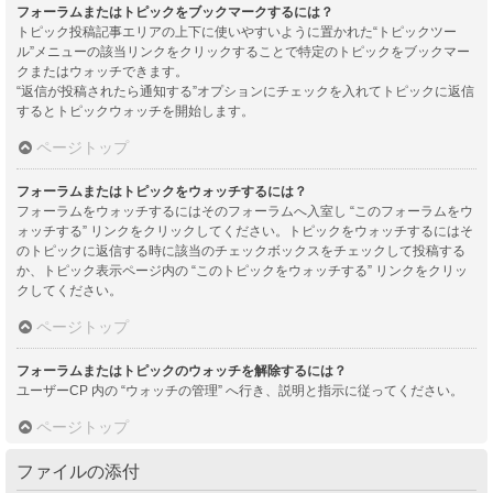
フォーラムまたはトピックをブックマークするには？
トピック投稿記事エリアの上下に使いやすいように置かれた“トピックツー
ル”メニューの該当リンクをクリックすることで特定のトピックをブックマー
クまたはウォッチできます。
“返信が投稿されたら通知する”オプションにチェックを入れてトピックに返信
するとトピックウォッチを開始します。
ページトップ
フォーラムまたはトピックをウォッチするには？
フォーラムをウォッチするにはそのフォーラムへ入室し “このフォーラムをウ
ォッチする” リンクをクリックしてください。トピックをウォッチするにはそ
のトピックに返信する時に該当のチェックボックスをチェックして投稿する
か、トピック表示ページ内の “このトピックをウォッチする” リンクをクリッ
クしてください。
ページトップ
フォーラムまたはトピックのウォッチを解除するには？
ユーザーCP 内の “ウォッチの管理” へ行き、説明と指示に従ってください。
ページトップ
ファイルの添付