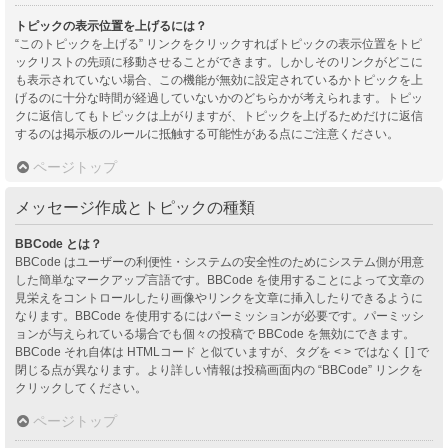
トピックの表示位置を上げるには？
“このトピックを上げる” リンクをクリックすればトピックの表示位置をトピ
ックリストの先頭に移動させることができます。しかしそのリンクがどこに
も表示されていない場合、この機能が無効に設定されているかトピックを上
げるのに十分な時間が経過していないかのどちらかが考えられます。トピッ
クに返信してもトピックは上がりますが、トピックを上げるためだけに返信
するのは掲示板のルールに抵触する可能性がある点にご注意ください。
ページトップ
メッセージ作成とトピックの種類
BBCode とは？
BBCode はユーザーの利便性・システムの安全性のためにシステム側が用意
した簡単なマークアップ言語です。BBCode を使用することによって文章の
見栄えをコントロールしたり画像やリンクを文章に挿入したりできるように
なります。BBCode を使用するにはパーミッションが必要です。パーミッシ
ョンが与えられている場合でも個々の投稿で BBCode を無効にできます。
BBCode それ自体は HTMLコード と似ていますが、タグを < > ではなく [ ] で
閉じる点が異なります。より詳しい情報は投稿画面内の “BBCode” リンクを
クリックしてください。
ページトップ