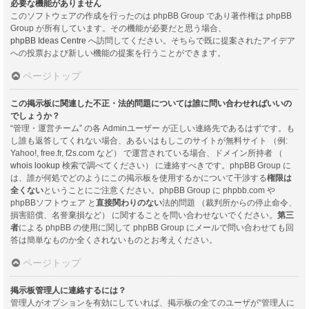
必要な機能がありません
このソフトウェアの作成を行ったのは phpBB Group であり著作権は phpBB
Group が所有しています。その機能が必要だと思う場合、
phpBB Ideas Centre
へ訪問してください。そちらで既に提案されたアイデア
への投票および新しい機能の提案を行うことができます。
ページトップ
この掲示板に関連した不正・法的問題については誰に問い合わせればいいの
でしょうか？
“管理・運営チーム” の各 Adminユーザー が正しい連絡先であるはずです。も
し誰も返答してくれない場合、あるいはもしこのサイトが無料サイト （例:
Yahoo!, free.fr, f2s.com など） で運営されている場合、ドメイン所持者 （
whois lookup
検索で調べてください） に連絡すべきです。phpBB Group に
は、誰が何処でどのようにこの掲示板を使用するかについて干渉する
権限は
全くない
ということにご注意ください。phpBB Group に phpbb.com や
phpBBソフトウェア と
直接関わりのない
法的問題 （裁判所からの停止命令、
損害賠償、名誉棄損など） に関することを問い合わせないでください。
第三
者
による phpBB の使用に関して phpBB Group にメールで問い合わせても回
答は簡単なものか全くされないものとお考えください。
ページトップ
掲示板管理人に連絡するには？
管理人がオプションを有効にしていれば、掲示板の全てのユーザが“管理人に