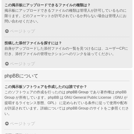
この掲示板にアップロードできるファイルの種類は？
掲示板にアップロードできるファイルの種類は管理人が許可しているものに
限ります。どのフォーマットが許可されているか判らない場合は管理人にお
問い合わせください。
ページトップ
投稿した添付ファイルを探すには？
自身がアップロードした添付ファイルの一覧を見つけるには、ユーザーCPに
行き、添付ファイルの管理セクションへのリンクを辿ってください。
ページトップ
phpBBについて
この掲示板ソフトウェアを作成したのは誰ですか？
このソフトウェアの作成を行ったのは
phpBB Group
であり著作権は phpBB
Group が所有しています。phpBB は GNU General Public License（GNU が
提唱するライセンス形態、GPL） に定められている条件に従って使用や配布
が許諾されています。詳細については phpBB Group のサイトをご参照くださ
い。
ページトップ