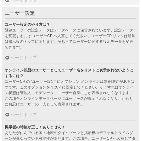
ページトップ
ユーザー設定
ユーザー設定のやり方は？
登録ユーザーの設定データはデータベースに保管されています。設定データ
を変更するには ユーザーCP へ入室してください。ユーザーCP リンクは通常
は掲示板のトップにあります。そちらでユーザーに関する設定データを変更
できます。
ページトップ
オンライン状態のユーザーとしてユーザー名をリストに表示されないように
するには？
ユーザーCP の “ユーザー設定” にオプション
オンライン状態を隠す
があるは
ずです。このオプションを “はい” に設定してください。そうすればオンライ
ン状態は管理人、モデレータ、ユーザー自身にしか表示されなくなります。
この場合オンラインデータページにユーザー名が表示されなくなり、かわり
にお忍びユーザーの一人として表示されます。
ページトップ
掲示板の時刻が正しくありません！
あなたが住んでいる国・地域のタイムゾーンと掲示板のデフォルトタイムゾ
ーンが異なっている可能性があります。この場合、ユーザーCP へ入室してタ