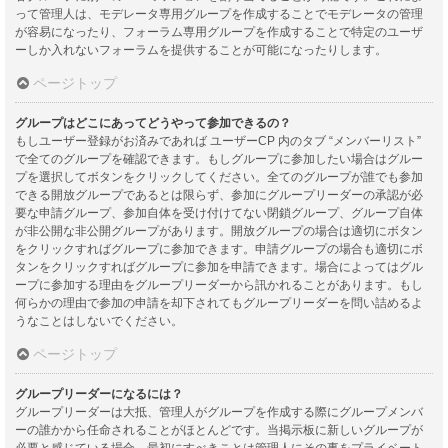
って管理人は、モデレータ専用グループを作成することでモデレータの管理
が容易になったり、フォーラム専用グループを作成することで特定のユーザ
ーしか入れないフォーラムを提供することが可能になったりします。
ページトップ
グループはどこにあってどうやって参加できるの？
もしユーザー登録がお済みであれば ユーザーCP 内のタブ “メンバーリスト”
で全てのグループを確認できます。もしグループに参加したい場合はグルー
プを選択してボタンをクリックしてください。全てのグループが誰でも参加
できる開放グループであるとは限らず、参加にグループリーダーの承認が必
要な申請グループ、参加自体を受け付けてない閉鎖グループ、グループ自体
が非公開な非公開グループがあります。開放グループの場合は適切にボタン
をクリックすればグループに参加できます。申請グループの場合も適切にボ
タンをクリックすればグループに参加を申請できます。場合によってはグル
ープに参加する理由をグループリーダーから訊かれることがあります。もし
何らかの理由で参加の申請を却下されてもグループリーダーを問い詰めるよ
うなことはしないでください。
ページトップ
グループリーダーになるには？
グループリーダーは大抵、管理人がグループを作成する際にグループメンバ
ーの誰かから任命されることがほとんどです。当掲示板に新しいグループが
必要と感じている場合、最初にすべきことは管理人にその事をプライベート