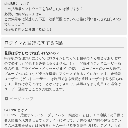
phpBBについて
この掲示板ソフトウェアを作成したのは誰ですか？
必要な機能がありません
この掲示板に関連した不正・法的問題については誰に問い合わせればいいの
でしょうか？
掲示板管理人に連絡するには？
ログインと登録に関する問題
登録は必ずしなければいけないの？
掲示板の管理方針によってはログインしなくても投稿できる場合があります
ので必ずしも登録する必要はありません。しかし登録することでユーザー画
像の使用、プライベートメッセージ (PM) の使用、ユーザーへのメール送信、
グループへの参加など様々な機能にアクセスできるようになります。未登録
ユーザー （ゲストユーザー） は利用できる機能が登録ユーザーよりも限られ
ます。登録は数分で行うことができますので、掲示板をよく利用する場合は
ユーザー登録することをお勧めします。
ページトップ
COPPA とは？
COPPA （児童オンライン・プライバシー保護法） とは、１３歳以下の子供に
個人情報を入力させるウェブサイトに対して、子供の個人情報の保管につい
ての承諾書を親または保護者から入手させる事を義務づける、アメリカ合衆