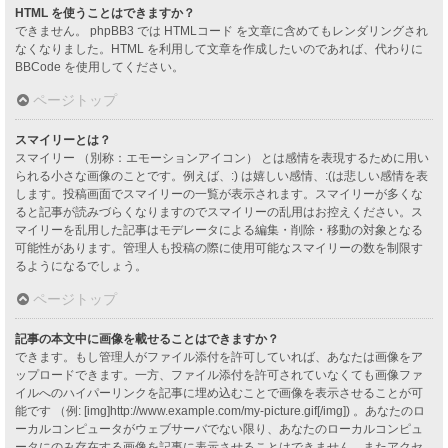
HTML を使うことはできますか？
できません。 phpBB3 では HTMLコード を文章に含めてもレンダリングされ
なくなりました。HTML を利用して文章を作成したいのであれば、代わりに
BBCode を使用してください。
ページトップ
スマイリーとは？
スマイリー （別称：エモーションアイコン） とは感情を表現するために用い
られる小さな画像のことです。例えば、:) は嬉しい感情、:(は悲しい感情を表
します。投稿画面でスマイリーの一覧が表示されます。スマイリーが多くな
ると記事が読みづらくなりますのでスマイリーの乱用はお控えください。ス
マイリーを乱用した記事はモデレータによる編集・削除・移動の対象となる
可能性があります。管理人も投稿の際に使用可能なスマイリーの数を制限す
るようになるでしょう。
ページトップ
記事の本文中に画像を載せることはできますか？
できます。もし管理人がファイル添付を許可していれば、あなたは画像をア
ップロードできます。一方、ファイル添付を許可されていなくても画像ファ
イルへのハイパーリンクを記事に埋め込むことで画像を表示させることが可
能です （例: [img]http://www.example.com/my-picture.gif[/img]) 。あなたのロ
ーカルコンピュータがウェブサーバでない限り、あなたのローカルコンピュ
ータにのみ存在する画像を記事に表示させることはできません。またアクセ