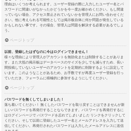
理由はいくつか考えられます。ユーザー登録の際に入力したユーザー名とパ
スワードに間違いがなかったかどうかを今一度お確かめください。もし間違
っていない場合、アクセス禁止されていないかを管理人にお問い合わせくだ
さい。他に考えられる可能性としては掲示板自体に何か問題が発生している
かもしれない事です。その場合、管理人は問題を解決する必要があるでしょ
う。
ページトップ
以前、登録したはずなのに今はログインできません！
様々な理由により管理人がアカウントを無効化または削除することがありま
す。また大抵の掲示板はデータベースのサイズを少しでも減らすため、長い
間投稿していないユーザーのアカウントを定期的に削除するように設定して
います。このようなことがあるため、お手数ですが再度ユーザー登録を行っ
ていただき、フォーラムに積極的に参加するようにしてください。
ページトップ
パスワードを無くしてしまいました！
落ち着いてください！ 無くしたパスワードを取り戻すことはできませんが新
しいパスワードを再発行することならできます。パスワードを再発行するに
はログインページで
パスワードを忘れてしまいました
リンクをクリックして
ください。そして以前に登録したユーザー名とメールアドレスを入力して送
信してください。再発行されたパスワードは入力したメールアドレスに送信
されます。