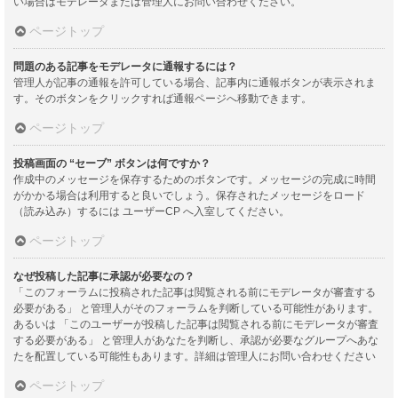
い場合はモデレータまたは管理人にお問い合わせください。
ページトップ
問題のある記事をモデレータに通報するには？
管理人が記事の通報を許可している場合、記事内に通報ボタンが表示されま
す。そのボタンをクリックすれば通報ページへ移動できます。
ページトップ
投稿画面の “セーブ” ボタンは何ですか？
作成中のメッセージを保存するためのボタンです。メッセージの完成に時間
がかかる場合は利用すると良いでしょう。保存されたメッセージをロード
（読み込み）するには ユーザーCP へ入室してください。
ページトップ
なぜ投稿した記事に承認が必要なの？
「このフォーラムに投稿された記事は閲覧される前にモデレータが審査する
必要がある」 と管理人がそのフォーラムを判断している可能性があります。
あるいは 「このユーザーが投稿した記事は閲覧される前にモデレータが審査
する必要がある」 と管理人があなたを判断し、承認が必要なグループへあな
たを配置している可能性もあります。詳細は管理人にお問い合わせください
ページトップ