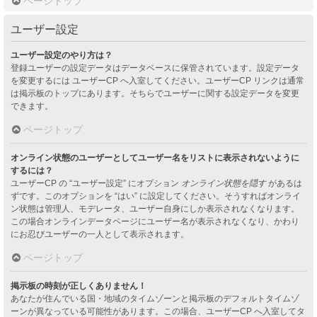
ページトップ
ユーザー設定
ユーザー設定のやり方は？
登録ユーザーの設定データはデータベースに保管されています。設定データ
を変更するには ユーザーCP へ入室してください。ユーザーCP リンクは通常
は掲示板のトップにあります。そちらでユーザーに関する設定データを変更
できます。
ページトップ
オンライン状態のユーザーとしてユーザー名をリストに表示されないように
するには？
ユーザーCP の “ユーザー設定” にオプション
オンライン状態を隠す
があるは
ずです。このオプションを “はい” に設定してください。そうすればオンライ
ン状態は管理人、モデレータ、ユーザー自身にしか表示されなくなります。
この場合オンラインデータページにユーザー名が表示されなくなり、かわり
にお忍びユーザーの一人として表示されます。
ページトップ
掲示板の時刻が正しくありません！
あなたが住んでいる国・地域のタイムゾーンと掲示板のデフォルトタイムゾ
ーンが異なっている可能性があります。この場合、ユーザーCP へ入室してタ