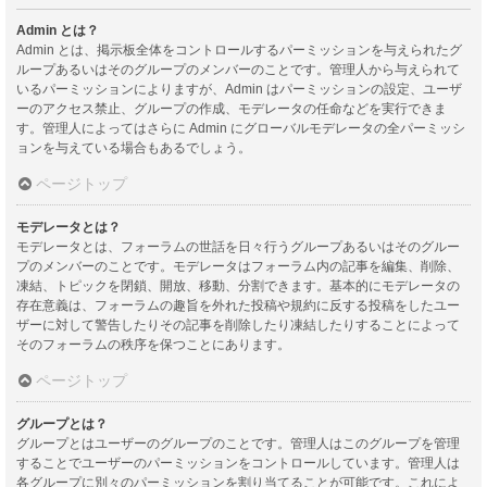
Admin とは？
Admin とは、掲示板全体をコントロールするパーミッションを与えられたグ
ループあるいはそのグループのメンバーのことです。管理人から与えられて
いるパーミッションによりますが、Admin はパーミッションの設定、ユーザ
ーのアクセス禁止、グループの作成、モデレータの任命などを実行できま
す。管理人によってはさらに Admin にグローバルモデレータの全パーミッシ
ョンを与えている場合もあるでしょう。
ページトップ
モデレータとは？
モデレータとは、フォーラムの世話を日々行うグループあるいはそのグルー
プのメンバーのことです。モデレータはフォーラム内の記事を編集、削除、
凍結、トピックを閉鎖、開放、移動、分割できます。基本的にモデレータの
存在意義は、フォーラムの趣旨を外れた投稿や規約に反する投稿をしたユー
ザーに対して警告したりその記事を削除したり凍結したりすることによって
そのフォーラムの秩序を保つことにあります。
ページトップ
グループとは？
グループとはユーザーのグループのことです。管理人はこのグループを管理
することでユーザーのパーミッションをコントロールしています。管理人は
各グループに別々のパーミッションを割り当てることが可能です。これによ