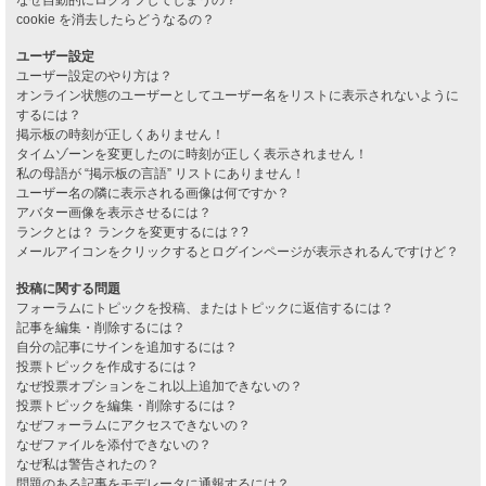
cookie を消去したらどうなるの？
ユーザー設定
ユーザー設定のやり方は？
オンライン状態のユーザーとしてユーザー名をリストに表示されないように
するには？
掲示板の時刻が正しくありません！
タイムゾーンを変更したのに時刻が正しく表示されません！
私の母語が “掲示板の言語” リストにありません！
ユーザー名の隣に表示される画像は何ですか？
アバター画像を表示させるには？
ランクとは？ ランクを変更するには？?
メールアイコンをクリックするとログインページが表示されるんですけど？
投稿に関する問題
フォーラムにトピックを投稿、またはトピックに返信するには？
記事を編集・削除するには？
自分の記事にサインを追加するには？
投票トピックを作成するには？
なぜ投票オプションをこれ以上追加できないの？
投票トピックを編集・削除するには？
なぜフォーラムにアクセスできないの？
なぜファイルを添付できないの？
なぜ私は警告されたの？
問題のある記事をモデレータに通報するには？