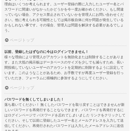
理由はいくつか考えられます。ユーザー登録の際に入力したユーザー名とパ
スワードに間違いがなかったかどうかを今一度お確かめください。もし間違
っていない場合、アクセス禁止されていないかを管理人にお問い合わせくだ
さい。他に考えられる可能性としては掲示板自体に何か問題が発生している
かもしれない事です。その場合、管理人は問題を解決する必要があるでしょ
う。
ページトップ
以前、登録したはずなのに今はログインできません！
様々な理由により管理人がアカウントを無効化または削除することがありま
す。また大抵の掲示板はデータベースのサイズを少しでも減らすため、長い
間投稿していないユーザーのアカウントを定期的に削除するように設定して
います。このようなことがあるため、お手数ですが再度ユーザー登録を行っ
ていただき、フォーラムに積極的に参加するようにしてください。
ページトップ
パスワードを無くしてしまいました！
落ち着いてください！ 無くしたパスワードを取り戻すことはできませんが新
しいパスワードを再発行することならできます。パスワードを再発行するに
はログインページで
パスワードを忘れてしまいました
リンクをクリックして
ください。そして以前に登録したユーザー名とメールアドレスを入力して送
信してください。再発行されたパスワードは入力したメールアドレスに送信
されます。