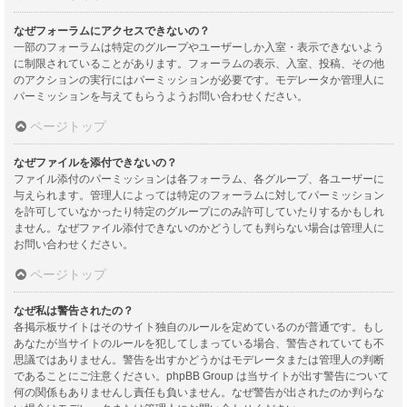
なぜフォーラムにアクセスできないの？
一部のフォーラムは特定のグループやユーザーしか入室・表示できないよう
に制限されていることがあります。フォーラムの表示、入室、投稿、その他
のアクションの実行にはパーミッションが必要です。モデレータか管理人に
パーミッションを与えてもらうようお問い合わせください。
ページトップ
なぜファイルを添付できないの？
ファイル添付のパーミッションは各フォーラム、各グループ、各ユーザーに
与えられます。管理人によっては特定のフォーラムに対してパーミッション
を許可していなかったり特定のグループにのみ許可していたりするかもしれ
ません。なぜファイル添付できないのかどうしても判らない場合は管理人に
お問い合わせください。
ページトップ
なぜ私は警告されたの？
各掲示板サイトはそのサイト独自のルールを定めているのが普通です。もし
あなたが当サイトのルールを犯してしまっている場合、警告されていても不
思議ではありません。警告を出すかどうかはモデレータまたは管理人の判断
であることにご注意ください。phpBB Group は当サイトが出す警告について
何の関係もありませんし責任も負いません。なぜ警告が出されたのか判らな