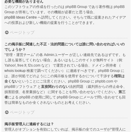
必要な機能がありません
このソフトウェアの作成を行ったのは phpBB Group であり著作権は phpBB
Group が所有しています。その機能が必要だと思う場合、
phpBB Ideas Centre
へ訪問してください。そちらで既に提案されたアイデア
への投票および新しい機能の提案を行うことができます。
ページトップ
この掲示板に関連した不正・法的問題については誰に問い合わせればいいの
でしょうか？
“管理・運営チーム” の各 Adminユーザー が正しい連絡先であるはずです。も
し誰も返答してくれない場合、あるいはもしこのサイトが無料サイト （例:
Yahoo!, free.fr, f2s.com など） で運営されている場合、ドメイン所持者 （
whois lookup
検索で調べてください） に連絡すべきです。phpBB Group に
は、誰が何処でどのようにこの掲示板を使用するかについて干渉する
権限は
全くない
ということにご注意ください。phpBB Group に phpbb.com や
phpBBソフトウェア と
直接関わりのない
法的問題 （裁判所からの停止命令、
損害賠償、名誉棄損など） に関することを問い合わせないでください。
第三
者
による phpBB の使用に関して phpBB Group にメールで問い合わせても回
答は簡単なものか全くされないものとお考えください。
ページトップ
掲示板管理人に連絡するには？
管理人がオプションを有効にしていれば、掲示板の全てのユーザが“管理人に