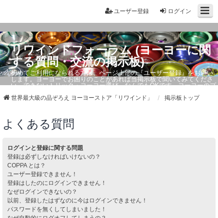
ユーザー登録
ログイン
リワインドフォーラム (ヨーヨーに関
する質問・交流の掲示板)
初めてご利用になられる方は、ページ上部の『ユーザー登録』をお願い
します。ヨーヨーでお困りのことがあれば当掲示板で聞いてみてくださ
い。できないトリック・ヨーヨー選び、なんでもOKです。ヨーヨーのプ
ロもお答えしています。
世界最大級の品ぞろえ ヨーヨーストア「リワインド」
掲示板トップ
よくある質問
ログインと登録に関する問題
登録は必ずしなければいけないの？
COPPA とは？
ユーザー登録できません！
登録はしたのにログインできません！
なぜログインできないの？
以前、登録したはずなのに今はログインできません！
パスワードを無くしてしまいました！
なぜ自動的にログオフしてしまうの？