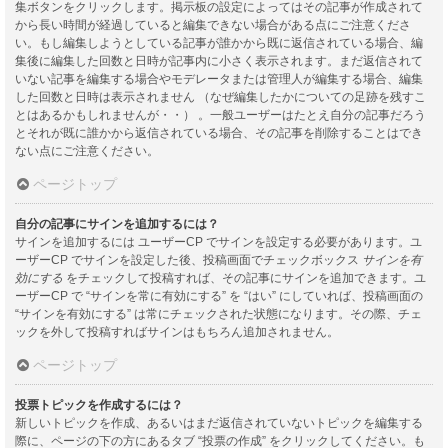
集ボタンをクリックします。掲示板の設定によってはその記事が作成されて
から長い時間が経過していると編集できない場合がある点にご注意くださ
い。もし編集しようとしている記事が誰かから既に返信されている場合、編
集後に編集した回数と日時が記事内に小さく表示されます。まだ返信されて
いない記事を編集する場合やモデレータまたは管理人が編集する場合、編集
した回数と日時は表示されません （なぜ編集したかについての足跡を残すこ
とはあるかもしれませんが・・） 。一般ユーザーはたとえ自分の記事だろう
とそれが既に誰かから返信されている場合、その記事を削除することはでき
ない点にご注意ください。
ページトップ
自分の記事にサインを追加するには？
サインを追加するには ユーザーCP でサインを設定する必要があります。ユ
ーザーCP でサインを設定した後、投稿画面でチェックボックス
サインを有
効にする
をチェックして投稿すれば、その記事にサインを追加できます。ユ
ーザーCP で “サインを常に有効にする” を “はい” にしていれば、投稿画面の
“サインを有効にする” は常にチェックされた状態になります。その際、チェ
ックを外して投稿すればサインはもちろん追加されません。
ページトップ
投票トピックを作成するには？
新しいトピックを作成、あるいはまだ返信されていないトピックを編集する
際に、ページの下の方にあるタブ “投票の作成” をクリックしてください。も