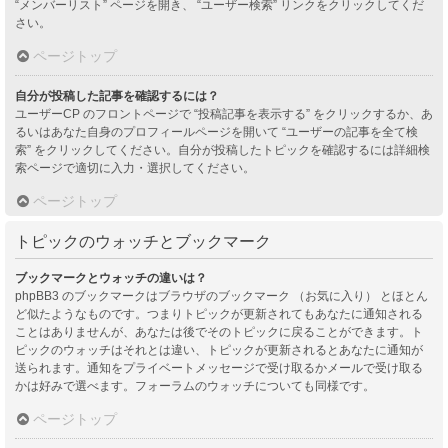
“メンバーリスト” ページを開き、 “ユーザー検索” リンクをクリックしてくだ
さい。
ページトップ
自分が投稿した記事を確認するには？
ユーザーCP のフロントページで “投稿記事を表示する” をクリックするか、あ
るいはあなた自身のプロフィールページを開いて “ユーザーの記事を全て検
索” をクリックしてください。自分が投稿したトピックを確認するには詳細検
索ページで適切に入力・選択してください。
ページトップ
トピックのウォッチとブックマーク
ブックマークとウォッチの違いは？
phpBB3 のブックマークはブラウザのブックマーク （お気に入り） とほとん
ど似たようなものです。つまりトピックが更新されてもあなたに通知される
ことはありませんが、あなたは後でそのトピックに戻ることができます。ト
ピックのウォッチはそれとは違い、トピックが更新されるとあなたに通知が
送られます。通知をプライベートメッセージで受け取るかメールで受け取る
かは好みで選べます。フォーラムのウォッチについても同様です。
ページトップ