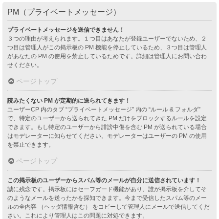
PM（プライベートメッセージ）
プライベートメッセージを送信できません！
３つの理由が考えられます。１つ目はあなたが登録ユーザーでないため、２
つ目は管理人がこの掲示板の PM 機能を停止しているため、３つ目は管理人
があなたの PM の使用を禁止しているためです。詳細は管理人にお問い合わ
せください。
ページトップ
読みたくない PM が定期的に送られてきます！
ユーザーCP 内のタブ “プライベートメッセージ” 内の “ルール & フォルダ”
で、特定のユーザーから送られてきた PM だけをブロックするルールを設定
できます。もし特定のユーザーから誹謗中傷を含む PM が送られている場合
はモデレーターに知らせてください。モデレーターはユーザーの PM の使用
を禁止できます。
ページトップ
この掲示板のユーザーからスパム等のメールが自分に送信されています！
誠に残念です。掲示板にはセーフガード機能があり、誰が掲示板を介してそ
のようなメールを送ったかを探知できます。今まで受信したスパム等のメー
ルの全内容 （ヘッダ情報含む） をコピーして管理人にメールで送信してくだ
さい。これにより管理人はこの問題に対処できます。