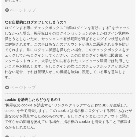
ページトップ
なぜ自動的にログオフしてしまうの？
ログインする際にチェックボックス “自動ログインを有効にする” をチェック
しなかった場合、掲示板はそのログインセッションのみしかログイン状態を
保とうとしないため、セッションの有効期限が過ぎるとログイン状態も自然
に解除されます。この事はあなたのアカウントが他人に悪用される事を防い
でくれます。常にログイン状態を保ちたい場合、このチェックボックスをチ
ェックしてからログインしてください。この自動ログイン機能は図書館、イ
ンターネットカフェ、大学などの共有されたコンピュータ環境では利用しな
いことをお勧めします。もしログインの際にこのチェックボックスが表示さ
れない場合、それは管理人がこの機能を無効に設定している事を意味しま
す。
ページトップ
cookie を消去したらどうなるの？
“掲示板の cookie を消去する” リンクをクリックすると phpBB3 が生成した
cookie を全て消去します。この cookie は掲示板にログインする際にあなたが
誰なのかを識別するためのものです。もしログインまたはログアウトに関し
て何らかの問題を抱えている場合、掲示板の cookie を消去することで解決す
るかもしれません。