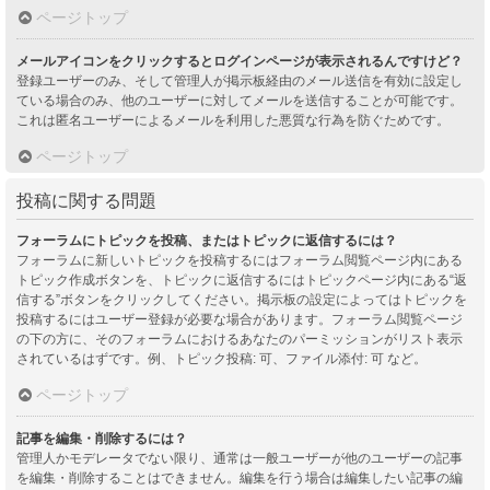
ページトップ
メールアイコンをクリックするとログインページが表示されるんですけど？
登録ユーザーのみ、そして管理人が掲示板経由のメール送信を有効に設定し
ている場合のみ、他のユーザーに対してメールを送信することが可能です。
これは匿名ユーザーによるメールを利用した悪質な行為を防ぐためです。
ページトップ
投稿に関する問題
フォーラムにトピックを投稿、またはトピックに返信するには？
フォーラムに新しいトピックを投稿するにはフォーラム閲覧ページ内にある
トピック作成ボタンを、トピックに返信するにはトピックページ内にある“返
信する”ボタンをクリックしてください。掲示板の設定によってはトピックを
投稿するにはユーザー登録が必要な場合があります。フォーラム閲覧ページ
の下の方に、そのフォーラムにおけるあなたのパーミッションがリスト表示
されているはずです。例、トピック投稿: 可、ファイル添付: 可 など。
ページトップ
記事を編集・削除するには？
管理人かモデレータでない限り、通常は一般ユーザーが他のユーザーの記事
を編集・削除することはできません。編集を行う場合は編集したい記事の編