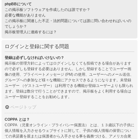
phpBBについて
この掲示板ソフトウェアを作成したのは誰ですか？
必要な機能がありません
この掲示板に関連した不正・法的問題については誰に問い合わせればいいの
でしょうか？
掲示板管理人に連絡するには？
ログインと登録に関する問題
登録は必ずしなければいけないの？
掲示板の管理方針によってはログインしなくても投稿できる場合があります
ので必ずしも登録する必要はありません。しかし登録することでユーザー画
像の使用、プライベートメッセージ (PM) の使用、ユーザーへのメール送信、
グループへの参加など様々な機能にアクセスできるようになります。未登録
ユーザー （ゲストユーザー） は利用できる機能が登録ユーザーよりも限られ
ます。登録は数分で行うことができますので、掲示板をよく利用する場合は
ユーザー登録することをお勧めします。
ページトップ
COPPA とは？
COPPA （児童オンライン・プライバシー保護法） とは、１３歳以下の子供に
個人情報を入力させるウェブサイトに対して、子供の個人情報の保管につい
ての承諾書を親または保護者から入手させる事を義務づける、アメリカ合衆