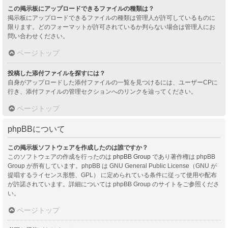
この掲示板にアップロードできるファイルの種類は？
掲示板にアップロードできるファイルの種類は管理人が許可しているものに
限ります。どのフォーマットが許可されているか判らない場合は管理人にお
問い合わせください。
ページトップ
投稿した添付ファイルを探すには？
自身がアップロードした添付ファイルの一覧を見つけるには、ユーザーCPに
行き、添付ファイルの管理セクションへのリンクを辿ってください。
ページトップ
phpBBについて
この掲示板ソフトウェアを作成したのは誰ですか？
このソフトウェアの作成を行ったのは
phpBB Group
であり著作権は phpBB
Group が所有しています。phpBB は GNU General Public License（GNU が
提唱するライセンス形態、GPL） に定められている条件に従って使用や配布
が許諾されています。詳細については phpBB Group のサイトをご参照くださ
い。
ページトップ