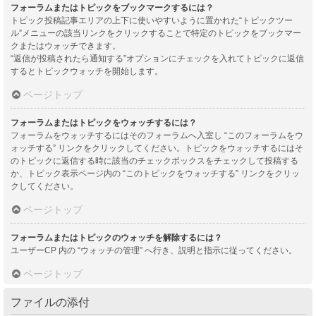
フォーラムまたはトピックをブックマークするには？
トピック投稿記事エリアの上下に使いやすいように置かれた“トピックツー
ル”メニューの該当リンクをクリックすることで特定のトピックをブックマー
クまたはウォッチできます。
“返信が投稿されたら通知する”オプションにチェックを入れてトピックに返信
するとトピックウォッチを開始します。
ページトップ
フォーラムまたはトピックをウォッチするには？
フォーラムをウォッチするにはそのフォーラムへ入室し “このフォーラムをウ
ォッチする” リンクをクリックしてください。トピックをウォッチするにはそ
のトピックに返信する時に該当のチェックボックスをチェックして投稿する
か、トピック表示ページ内の “このトピックをウォッチする” リンクをクリッ
クしてください。
ページトップ
フォーラムまたはトピックのウォッチを解除するには？
ユーザーCP 内の “ウォッチの管理” へ行き、説明と指示に従ってください。
ページトップ
ファイルの添付