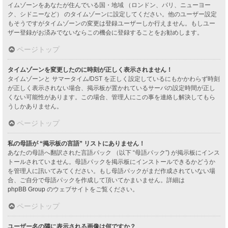
イムゾーンをあなたが住んでいる国・地域 （ロンドン、パリ、ニューヨー
ク、シドニーなど） のタイムゾーンに設定してください。他のユーザー設定
もそうですがタイムゾーンの変更は登録ユーザーしか行えません。もしユー
ザー登録がお済みでないならこの機会に登録することをお勧めします。
ページトップ
タイムゾーンを変更したのに時刻が正しく表示されません！
タイムゾーンと サマータイム/DST を正しく設定しているにもかかわらず時刻
が正しく表示されない場合、掲示板が置かれているサーバの設定時間が正し
くない可能性があります。この場合、管理人にこの事を連絡し解決してもら
うしかありません。
ページトップ
私の母語が “掲示板の言語” リストにありません！
あなたの母語へ翻訳された言語パック （以下 “母語パック”) が掲示板にインス
トールされていません。母語パックを掲示板にインストールできるかどうか
を管理人に訊いてみてください。もし母語パックがまだ作成されていない場
合、ご自分で母語パックを作成して頂いてかまいません。詳細は
phpBB Group
のウェブサイトをご覧ください。
ページトップ
ユーザー名の隣に表示される画像は何ですか？