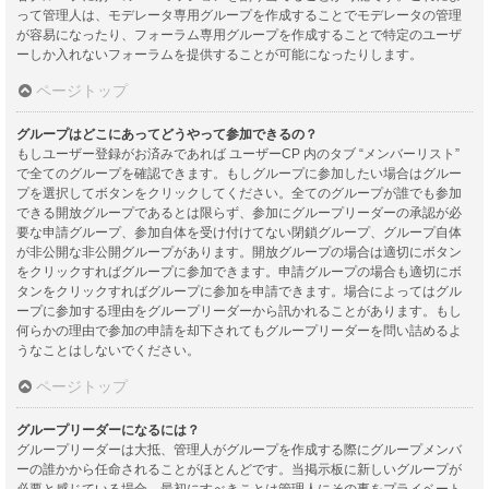
って管理人は、モデレータ専用グループを作成することでモデレータの管理
が容易になったり、フォーラム専用グループを作成することで特定のユーザ
ーしか入れないフォーラムを提供することが可能になったりします。
ページトップ
グループはどこにあってどうやって参加できるの？
もしユーザー登録がお済みであれば ユーザーCP 内のタブ “メンバーリスト”
で全てのグループを確認できます。もしグループに参加したい場合はグルー
プを選択してボタンをクリックしてください。全てのグループが誰でも参加
できる開放グループであるとは限らず、参加にグループリーダーの承認が必
要な申請グループ、参加自体を受け付けてない閉鎖グループ、グループ自体
が非公開な非公開グループがあります。開放グループの場合は適切にボタン
をクリックすればグループに参加できます。申請グループの場合も適切にボ
タンをクリックすればグループに参加を申請できます。場合によってはグル
ープに参加する理由をグループリーダーから訊かれることがあります。もし
何らかの理由で参加の申請を却下されてもグループリーダーを問い詰めるよ
うなことはしないでください。
ページトップ
グループリーダーになるには？
グループリーダーは大抵、管理人がグループを作成する際にグループメンバ
ーの誰かから任命されることがほとんどです。当掲示板に新しいグループが
必要と感じている場合、最初にすべきことは管理人にその事をプライベート