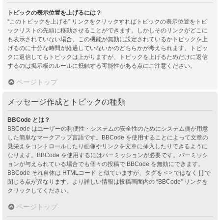
トピックの表示位置を上げるには？
“このトピックを上げる” リンクをクリックすればトピックの表示位置をトピ
ックリストの先頭に移動させることができます。しかしそのリンクがどこに
も表示されていない場合、この機能が無効に設定されているかトピックを上
げるのに十分な時間が経過していないかのどちらかが考えられます。トピッ
クに返信してもトピックは上がりますが、トピックを上げるためだけに返信
するのは掲示板のルールに抵触する可能性がある点にご注意ください。
ページトップ
メッセージ作成とトピックの種類
BBCode とは？
BBCode はユーザーの利便性・システムの安全性のためにシステム側が用意
した簡単なマークアップ言語です。BBCode を使用することによって文章の
見栄えをコントロールしたり画像やリンクを文章に挿入したりできるように
なります。BBCode を使用するにはパーミッションが必要です。パーミッシ
ョンが与えられている場合でも個々の投稿で BBCode を無効にできます。
BBCode それ自体は HTMLコード と似ていますが、タグを < > ではなく [ ] で
閉じる点が異なります。より詳しい情報は投稿画面内の “BBCode” リンクを
クリックしてください。
ページトップ