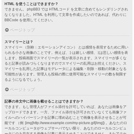
HTML を使うことはできますか？
できません。 phpBB3 では HTMLコード を文章に含めてもレンダリングされ
なくなりました。HTML を利用して文章を作成したいのであれば、代わりに
BBCode を使用してください。
ページトップ
スマイリーとは？
スマイリー （別称：エモーションアイコン） とは感情を表現するために用い
られる小さな画像のことです。例えば、:) は嬉しい感情、:(は悲しい感情を表
します。投稿画面でスマイリーの一覧が表示されます。スマイリーが多くな
ると記事が読みづらくなりますのでスマイリーの乱用はお控えください。ス
マイリーを乱用した記事はモデレータによる編集・削除・移動の対象となる
可能性があります。管理人も投稿の際に使用可能なスマイリーの数を制限す
るようになるでしょう。
ページトップ
記事の本文中に画像を載せることはできますか？
できます。もし管理人がファイル添付を許可していれば、あなたは画像をア
ップロードできます。一方、ファイル添付を許可されていなくても画像ファ
イルへのハイパーリンクを記事に埋め込むことで画像を表示させることが可
能です （例: [img]http://www.example.com/my-picture.gif[/img]) 。あなたのロ
ーカルコンピュータがウェブサーバでない限り、あなたのローカルコンピュ
ータにのみ存在する画像を記事に表示させることはできません。またアクセ