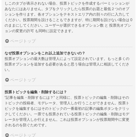
しこのタブが表示されない場合、投票トピックを作成するパーミッションが
あなたにはありません。タブをクリックしたら投票のお題と最低２つのオプ
ションを作ります。各オプションをテキストエリア内の別々の行に入力して
ください。投票期間を設けることもできますが、特に期間を設けない場合は 0
のままにしてください。ユーザーが選択できるオプション数 と 投票先オプシ
ョンの変更の許可 も同時に設定できます。
ページトップ
なぜ投票オプションをこれ以上追加できないの？
投票オプションの最大数は管理人によって設定されています。もっと多くの
投票オプションを追加する必要があると思う場合は管理人に相談してくださ
い。
ページトップ
投票トピックを編集・削除するには？
“記事を編集・削除するには？” と同様に、投票トピックの編集・削除はその
トピックの投稿者、モデレータ、管理人しか行うことができません。投票ト
ピックを編集するにはそのトピックの一番最初の記事の編集ボタンをクリッ
クしてください。一票でも投票されている投票トピックの編集・削除はモデ
レータか管理人しか行えません。これは投票オプションが投票期間中に変更
されるのを防ぐためです。
ページトップ