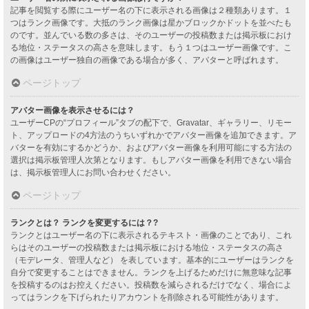
記事を閲覧する際にユーザー名の下に表示される画像は２種類あります。１
つはランク画像です。大抵のランク画像は星かブロックかドットを並べたも
のです。並んでいる数の多さは、そのユーザーの投稿数または掲示板におけ
る地位・ステータスの高さを意味します。もう１つはユーザー画像です。こ
の画像はユーザー独自の画像である場合が多く、アバターと呼ばれます。
ページトップ
アバター画像を表示させるには？
ユーザーCPの“プロフィール”タブの配下で、Gravatar、ギャラリー、リモー
ト、アップロードの4方法のうちいずれかでアバター画像を追加できます。ア
バターを有効にするかどうか、およびアバター画像を利用可能にする方法の
選択は掲示板管理人次第となります。もしアバター画像を利用できない場合
は、掲示板管理人にお問い合わせください。
ページトップ
ランクとは？ ランクを変更するには？?
ランクとはユーザー名の下に表示されるテキスト・画像のことであり、これ
らはそのユーザーの投稿数または掲示板における地位・ステータスの高さ
（モデレータ、管理人など） を表しています。基本的にユーザーはランクを
自分で変更することはできません。ランクを上げるためだけに無意味な記事
を投稿するのはお控えください。投稿数を減らされるだけでなく、場合によ
ってはランクを下げられたりアカウントを削除される可能性があります。