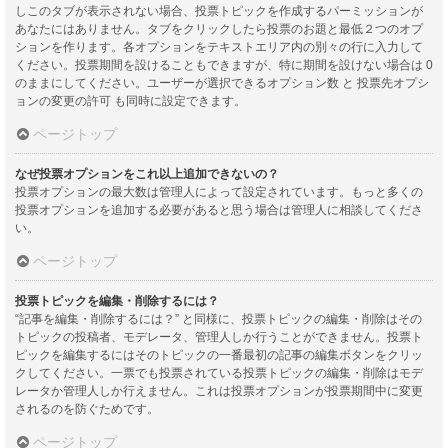
しこのタブが表示されない場合、投票トピックを作成するパーミッションが
あなたにはありません。タブをクリックしたら投票のお題と最低２つのオプ
ションを作ります。各オプションをテキストエリア内の別々の行に入力して
ください。投票期間を設けることもできますが、特に期間を設けない場合は 0
のままにしてください。ユーザーが選択できるオプション数 と 投票先オプシ
ョンの変更の許可 も同時に設定できます。
ページトップ
なぜ投票オプションをこれ以上追加できないの？
投票オプションの最大数は管理人によって設定されています。もっと多くの
投票オプションを追加する必要があると思う場合は管理人に相談してくださ
い。
ページトップ
投票トピックを編集・削除するには？
“記事を編集・削除するには？” と同様に、投票トピックの編集・削除はその
トピックの投稿者、モデレータ、管理人しか行うことができません。投票ト
ピックを編集するにはそのトピックの一番最初の記事の編集ボタンをクリッ
クしてください。一票でも投票されている投票トピックの編集・削除はモデ
レータか管理人しか行えません。これは投票オプションが投票期間中に変更
されるのを防ぐためです。
ページトップ