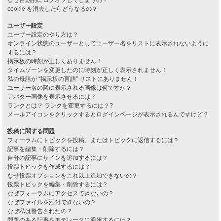
cookie を消去したらどうなるの？
ユーザー設定
ユーザー設定のやり方は？
オンライン状態のユーザーとしてユーザー名をリストに表示されないように
するには？
掲示板の時刻が正しくありません！
タイムゾーンを変更したのに時刻が正しく表示されません！
私の母語が “掲示板の言語” リストにありません！
ユーザー名の隣に表示される画像は何ですか？
アバター画像を表示させるには？
ランクとは？ ランクを変更するには？?
メールアイコンをクリックするとログインページが表示されるんですけど？
投稿に関する問題
フォーラムにトピックを投稿、またはトピックに返信するには？
記事を編集・削除するには？
自分の記事にサインを追加するには？
投票トピックを作成するには？
なぜ投票オプションをこれ以上追加できないの？
投票トピックを編集・削除するには？
なぜフォーラムにアクセスできないの？
なぜファイルを添付できないの？
なぜ私は警告されたの？
問題のある記事をモデレータに通報するには？