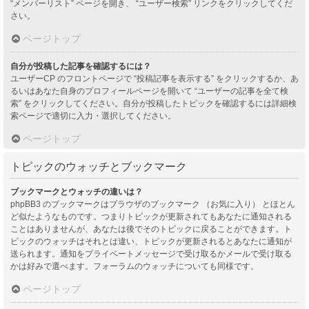
“メンバーリスト” ページを開き、 “ユーザー検索” リンクをクリックしてくだ
さい。
ページトップ
自分が投稿した記事を確認するには？
ユーザーCP のフロントページで “投稿記事を表示する” をクリックするか、あ
るいはあなた自身のプロフィールページを開いて “ユーザーの記事を全て検
索” をクリックしてください。自分が投稿したトピックを確認するには詳細検
索ページで適切に入力・選択してください。
ページトップ
トピックのウォッチとブックマーク
ブックマークとウォッチの違いは？
phpBB3 のブックマークはブラウザのブックマーク （お気に入り） とほとん
ど似たようなものです。つまりトピックが更新されてもあなたに通知される
ことはありませんが、あなたは後でそのトピックに戻ることができます。ト
ピックのウォッチはそれとは違い、トピックが更新されるとあなたに通知が
送られます。通知をプライベートメッセージで受け取るかメールで受け取る
かは好みで選べます。フォーラムのウォッチについても同様です。
ページトップ