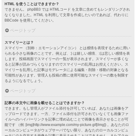
HTML を使うことはできますか？
できません。 phpBB3 では HTMLコード を文章に含めてもレンダリングされ
なくなりました。HTML を利用して文章を作成したいのであれば、代わりに
BBCode を使用してください。
ページトップ
スマイリーとは？
スマイリー （別称：エモーションアイコン） とは感情を表現するために用い
られる小さな画像のことです。例えば、:) は嬉しい感情、:(は悲しい感情を表
します。投稿画面でスマイリーの一覧が表示されます。スマイリーが多くな
ると記事が読みづらくなりますのでスマイリーの乱用はお控えください。ス
マイリーを乱用した記事はモデレータによる編集・削除・移動の対象となる
可能性があります。管理人も投稿の際に使用可能なスマイリーの数を制限す
るようになるでしょう。
ページトップ
記事の本文中に画像を載せることはできますか？
できます。もし管理人がファイル添付を許可していれば、あなたは画像をア
ップロードできます。一方、ファイル添付を許可されていなくても画像ファ
イルへのハイパーリンクを記事に埋め込むことで画像を表示させることが可
能です （例: [img]http://www.example.com/my-picture.gif[/img]) 。あなたのロ
ーカルコンピュータがウェブサーバでない限り、あなたのローカルコンピュ
ータにのみ存在する画像を記事に表示させることはできません。またアクセ