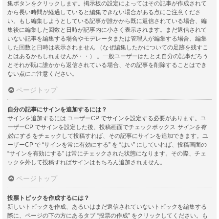
集ボタンをクリックします。掲示板の設定によってはその記事が作成されて
から長い時間が経過していると編集できない場合がある点にご注意くださ
い。もし編集しようとしている記事が誰かから既に返信されている場合、編
集後に編集した回数と日時が記事内に小さく表示されます。まだ返信されて
いない記事を編集する場合やモデレータまたは管理人が編集する場合、編集
した回数と日時は表示されません （なぜ編集したかについての足跡を残すこ
とはあるかもしれませんが・・） 。一般ユーザーはたとえ自分の記事だろう
とそれが既に誰かから返信されている場合、その記事を削除することはでき
ない点にご注意ください。
ページトップ
自分の記事にサインを追加するには？
サインを追加するには ユーザーCP でサインを設定する必要があります。ユ
ーザーCP でサインを設定した後、投稿画面でチェックボックス
サインを有
効にする
をチェックして投稿すれば、その記事にサインを追加できます。ユ
ーザーCP で “サインを常に有効にする” を “はい” にしていれば、投稿画面の
“サインを有効にする” は常にチェックされた状態になります。その際、チェ
ックを外して投稿すればサインはもちろん追加されません。
ページトップ
投票トピックを作成するには？
新しいトピックを作成、あるいはまだ返信されていないトピックを編集する
際に、ページの下の方にあるタブ “投票の作成” をクリックしてください。も