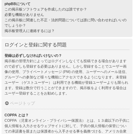
phpBBについて
この掲示板ソフトウェアを作成したのは誰ですか？
必要な機能がありません
この掲示板に関連した不正・法的問題については誰に問い合わせればいいの
でしょうか？
掲示板管理人に連絡するには？
ログインと登録に関する問題
登録は必ずしなければいけないの？
掲示板の管理方針によってはログインしなくても投稿できる場合があります
ので必ずしも登録する必要はありません。しかし登録することでユーザー画
像の使用、プライベートメッセージ (PM) の使用、ユーザーへのメール送信、
グループへの参加など様々な機能にアクセスできるようになります。未登録
ユーザー （ゲストユーザー） は利用できる機能が登録ユーザーよりも限られ
ます。登録は数分で行うことができますので、掲示板をよく利用する場合は
ユーザー登録することをお勧めします。
ページトップ
COPPA とは？
COPPA （児童オンライン・プライバシー保護法） とは、１３歳以下の子供に
個人情報を入力させるウェブサイトに対して、子供の個人情報の保管につい
ての承諾書を親または保護者から入手させる事を義務づける、アメリカ合衆