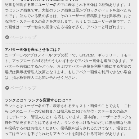
記事を閲覧する際にユーザー名の下に表示される画像は２種類あります。１
つはランク画像です。大抵のランク画像は星かブロックかドットを並べたも
のです。並んでいる数の多さは、そのユーザーの投稿数または掲示板におけ
る地位・ステータスの高さを意味します。もう１つはユーザー画像です。こ
の画像はユーザー独自の画像である場合が多く、アバターと呼ばれます。
ページトップ
アバター画像を表示させるには？
ユーザーCPの“プロフィール”タブの配下で、Gravatar、ギャラリー、リモー
ト、アップロードの4方法のうちいずれかでアバター画像を追加できます。ア
バターを有効にするかどうか、およびアバター画像を利用可能にする方法の
選択は掲示板管理人次第となります。もしアバター画像を利用できない場合
は、掲示板管理人にお問い合わせください。
ページトップ
ランクとは？ ランクを変更するには？?
ランクとはユーザー名の下に表示されるテキスト・画像のことであり、これ
らはそのユーザーの投稿数または掲示板における地位・ステータスの高さ
（モデレータ、管理人など） を表しています。基本的にユーザーはランクを
自分で変更することはできません。ランクを上げるためだけに無意味な記事
を投稿するのはお控えください。投稿数を減らされるだけでなく、場合によ
ってはランクを下げられたりアカウントを削除される可能性があります。