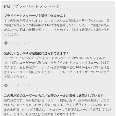
PM（プライベートメッセージ）
プライベートメッセージを送信できません！
３つの理由が考えられます。１つ目はあなたが登録ユーザーでないため、２
つ目は管理人がこの掲示板の PM 機能を停止しているため、３つ目は管理人
があなたの PM の使用を禁止しているためです。詳細は管理人にお問い合わ
せください。
ページトップ
読みたくない PM が定期的に送られてきます！
ユーザーCP 内のタブ “プライベートメッセージ” 内の “ルール & フォルダ”
で、特定のユーザーから送られてきた PM だけをブロックするルールを設定
できます。もし特定のユーザーから誹謗中傷を含む PM が送られている場合
はモデレーターに知らせてください。モデレーターはユーザーの PM の使用
を禁止できます。
ページトップ
この掲示板のユーザーからスパム等のメールが自分に送信されています！
誠に残念です。掲示板にはセーフガード機能があり、誰が掲示板を介してそ
のようなメールを送ったかを探知できます。今まで受信したスパム等のメー
ルの全内容 （ヘッダ情報含む） をコピーして管理人にメールで送信してくだ
さい。これにより管理人はこの問題に対処できます。