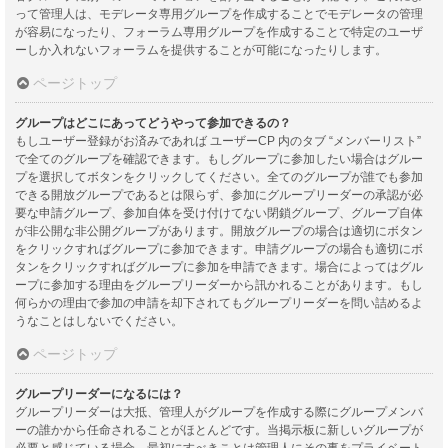
って管理人は、モデレータ専用グループを作成することでモデレータの管理
が容易になったり、フォーラム専用グループを作成することで特定のユーザ
ーしか入れないフォーラムを提供することが可能になったりします。
ページトップ
グループはどこにあってどうやって参加できるの？
もしユーザー登録がお済みであれば ユーザーCP 内のタブ “メンバーリスト”
で全てのグループを確認できます。もしグループに参加したい場合はグルー
プを選択してボタンをクリックしてください。全てのグループが誰でも参加
できる開放グループであるとは限らず、参加にグループリーダーの承認が必
要な申請グループ、参加自体を受け付けてない閉鎖グループ、グループ自体
が非公開な非公開グループがあります。開放グループの場合は適切にボタン
をクリックすればグループに参加できます。申請グループの場合も適切にボ
タンをクリックすればグループに参加を申請できます。場合によってはグル
ープに参加する理由をグループリーダーから訊かれることがあります。もし
何らかの理由で参加の申請を却下されてもグループリーダーを問い詰めるよ
うなことはしないでください。
ページトップ
グループリーダーになるには？
グループリーダーは大抵、管理人がグループを作成する際にグループメンバ
ーの誰かから任命されることがほとんどです。当掲示板に新しいグループが
必要と感じている場合、最初にすべきことは管理人にその事をプライベート