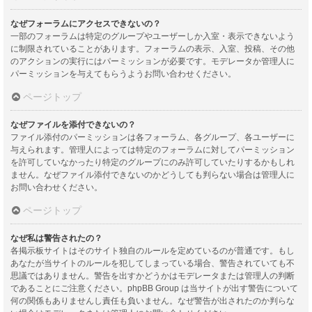
なぜフォーラムにアクセスできないの？
一部のフォーラムは特定のグループやユーザーしか入室・表示できないよう
に制限されていることがあります。フォーラムの表示、入室、投稿、その他
のアクションの実行にはパーミッションが必要です。モデレータか管理人に
パーミッションを与えてもらうようお問い合わせください。
ページトップ
なぜファイルを添付できないの？
ファイル添付のパーミッションは各フォーラム、各グループ、各ユーザーに
与えられます。管理人によっては特定のフォーラムに対してパーミッション
を許可していなかったり特定のグループにのみ許可していたりするかもしれ
ません。なぜファイル添付できないのかどうしても判らない場合は管理人に
お問い合わせください。
ページトップ
なぜ私は警告されたの？
各掲示板サイトはそのサイト独自のルールを定めているのが普通です。もし
あなたが当サイトのルールを犯してしまっている場合、警告されていても不
思議ではありません。警告を出すかどうかはモデレータまたは管理人の判断
であることにご注意ください。phpBB Group は当サイトが出す警告について
何の関係もありませんし責任も負いません。なぜ警告が出されたのか判らな