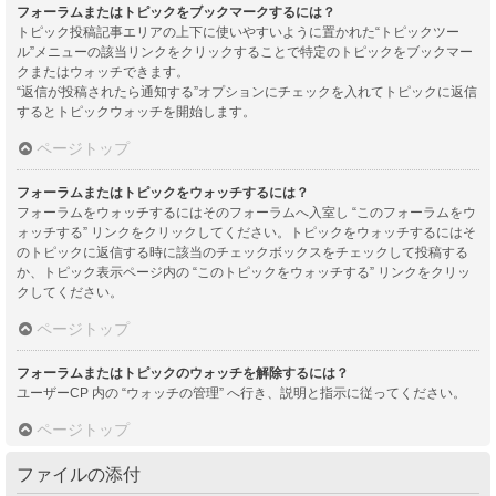
フォーラムまたはトピックをブックマークするには？
トピック投稿記事エリアの上下に使いやすいように置かれた“トピックツー
ル”メニューの該当リンクをクリックすることで特定のトピックをブックマー
クまたはウォッチできます。
“返信が投稿されたら通知する”オプションにチェックを入れてトピックに返信
するとトピックウォッチを開始します。
ページトップ
フォーラムまたはトピックをウォッチするには？
フォーラムをウォッチするにはそのフォーラムへ入室し “このフォーラムをウ
ォッチする” リンクをクリックしてください。トピックをウォッチするにはそ
のトピックに返信する時に該当のチェックボックスをチェックして投稿する
か、トピック表示ページ内の “このトピックをウォッチする” リンクをクリッ
クしてください。
ページトップ
フォーラムまたはトピックのウォッチを解除するには？
ユーザーCP 内の “ウォッチの管理” へ行き、説明と指示に従ってください。
ページトップ
ファイルの添付