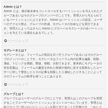
Admin とは？
Admin とは、掲示板全体をコントロールするパーミッションを与えられたグ
ループあるいはそのグループのメンバーのことです。管理人から与えられて
いるパーミッションによりますが、Admin はパーミッションの設定、ユーザ
ーのアクセス禁止、グループの作成、モデレータの任命などを実行できま
す。管理人によってはさらに Admin にグローバルモデレータの全パーミッシ
ョンを与えている場合もあるでしょう。
ページトップ
モデレータとは？
モデレータとは、フォーラムの世話を日々行うグループあるいはそのグルー
プのメンバーのことです。モデレータはフォーラム内の記事を編集、削除、
凍結、トピックを閉鎖、開放、移動、分割できます。基本的にモデレータの
存在意義は、フォーラムの趣旨を外れた投稿や規約に反する投稿をしたユー
ザーに対して警告したりその記事を削除したり凍結したりすることによって
そのフォーラムの秩序を保つことにあります。
ページトップ
グループとは？
グループとはユーザーのグループのことです。管理人はこのグループを管理
することでユーザーのパーミッションをコントロールしています。管理人は
各グループに別々のパーミッションを割り当てることが可能です。これによ