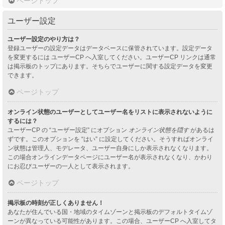
ページトップ
ユーザー設定
ユーザー設定のやり方は？
登録ユーザーの設定データはデータベースに保管されています。設定データ
を変更するには ユーザーCP へ入室してください。ユーザーCP リンクは通常
は掲示板のトップにあります。そちらでユーザーに関する設定データを変更
できます。
ページトップ
オンライン状態のユーザーとしてユーザー名をリストに表示されないように
するには？
ユーザーCP の “ユーザー設定” にオプション
オンライン状態を隠す
があるは
ずです。このオプションを “はい” に設定してください。そうすればオンライ
ン状態は管理人、モデレータ、ユーザー自身にしか表示されなくなります。
この場合オンラインデータページにユーザー名が表示されなくなり、かわり
にお忍びユーザーの一人として表示されます。
ページトップ
掲示板の時刻が正しくありません！
あなたが住んでいる国・地域のタイムゾーンと掲示板のデフォルトタイムゾ
ーンが異なっている可能性があります。この場合、ユーザーCP へ入室してタ