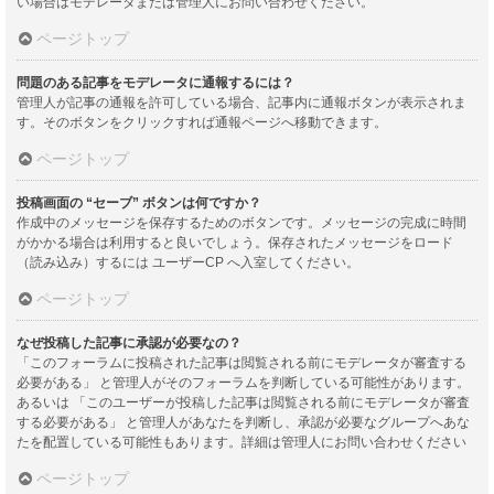
い場合はモデレータまたは管理人にお問い合わせください。
ページトップ
問題のある記事をモデレータに通報するには？
管理人が記事の通報を許可している場合、記事内に通報ボタンが表示されま
す。そのボタンをクリックすれば通報ページへ移動できます。
ページトップ
投稿画面の “セーブ” ボタンは何ですか？
作成中のメッセージを保存するためのボタンです。メッセージの完成に時間
がかかる場合は利用すると良いでしょう。保存されたメッセージをロード
（読み込み）するには ユーザーCP へ入室してください。
ページトップ
なぜ投稿した記事に承認が必要なの？
「このフォーラムに投稿された記事は閲覧される前にモデレータが審査する
必要がある」 と管理人がそのフォーラムを判断している可能性があります。
あるいは 「このユーザーが投稿した記事は閲覧される前にモデレータが審査
する必要がある」 と管理人があなたを判断し、承認が必要なグループへあな
たを配置している可能性もあります。詳細は管理人にお問い合わせください
ページトップ