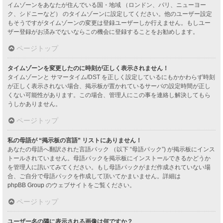
イムゾーンをあなたが住んでいる国・地域 （ロンドン、パリ、ニューヨー
ク、シドニーなど） のタイムゾーンに設定してください。他のユーザー設定
もそうですがタイムゾーンの変更は登録ユーザーしか行えません。もしユー
ザー登録がお済みでないならこの機会に登録することをお勧めします。
ページトップ
タイムゾーンを変更したのに時刻が正しく表示されません！
タイムゾーンと サマータイム/DST を正しく設定しているにもかかわらず時刻
が正しく表示されない場合、掲示板が置かれているサーバの設定時間が正し
くない可能性があります。この場合、管理人にこの事を連絡し解決してもら
うしかありません。
ページトップ
私の母語が “掲示板の言語” リストにありません！
あなたの母語へ翻訳された言語パック （以下 “母語パック”) が掲示板にインス
トールされていません。母語パックを掲示板にインストールできるかどうか
を管理人に訊いてみてください。もし母語パックがまだ作成されていない場
合、ご自分で母語パックを作成して頂いてかまいません。詳細は
phpBB Group
のウェブサイトをご覧ください。
ページトップ
ユーザー名の隣に表示される画像は何ですか？