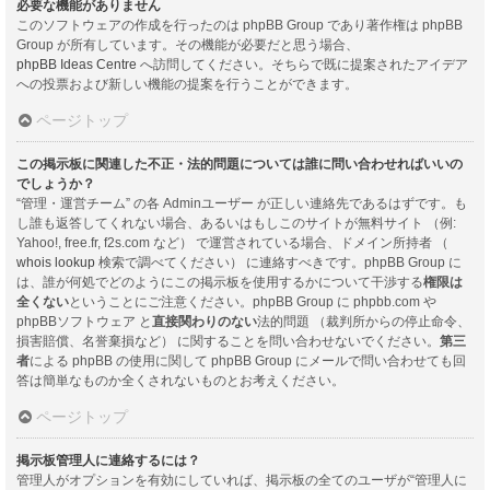
必要な機能がありません
このソフトウェアの作成を行ったのは phpBB Group であり著作権は phpBB
Group が所有しています。その機能が必要だと思う場合、
phpBB Ideas Centre
へ訪問してください。そちらで既に提案されたアイデア
への投票および新しい機能の提案を行うことができます。
ページトップ
この掲示板に関連した不正・法的問題については誰に問い合わせればいいの
でしょうか？
“管理・運営チーム” の各 Adminユーザー が正しい連絡先であるはずです。も
し誰も返答してくれない場合、あるいはもしこのサイトが無料サイト （例:
Yahoo!, free.fr, f2s.com など） で運営されている場合、ドメイン所持者 （
whois lookup
検索で調べてください） に連絡すべきです。phpBB Group に
は、誰が何処でどのようにこの掲示板を使用するかについて干渉する
権限は
全くない
ということにご注意ください。phpBB Group に phpbb.com や
phpBBソフトウェア と
直接関わりのない
法的問題 （裁判所からの停止命令、
損害賠償、名誉棄損など） に関することを問い合わせないでください。
第三
者
による phpBB の使用に関して phpBB Group にメールで問い合わせても回
答は簡単なものか全くされないものとお考えください。
ページトップ
掲示板管理人に連絡するには？
管理人がオプションを有効にしていれば、掲示板の全てのユーザが“管理人に