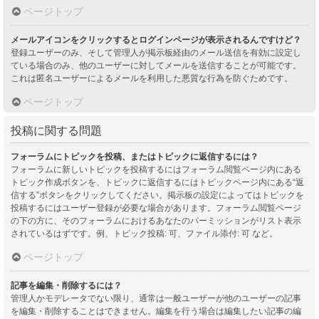
ページトップ
メールアイコンをクリックするとログインページが表示されるんですけど？
登録ユーザーのみ、そして管理人が掲示板経由のメール送信を有効に設定し
ている場合のみ、他のユーザーに対してメールを送信することが可能です。
これは匿名ユーザーによるメールを利用した悪質な行為を防ぐためです。
ページトップ
投稿に関する問題
フォーラムにトピックを投稿、またはトピックに返信するには？
フォーラムに新しいトピックを投稿するにはフォーラム閲覧ページ内にある
トピック作成ボタンを、トピックに返信するにはトピックページ内にある“返
信する”ボタンをクリックしてください。掲示板の設定によってはトピックを
投稿するにはユーザー登録が必要な場合があります。フォーラム閲覧ページ
の下の方に、そのフォーラムにおけるあなたのパーミッションがリスト表示
されているはずです。例、トピック投稿: 可、ファイル添付: 可 など。
ページトップ
記事を編集・削除するには？
管理人かモデレータでない限り、通常は一般ユーザーが他のユーザーの記事
を編集・削除することはできません。編集を行う場合は編集したい記事の編