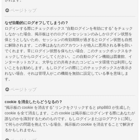
ページトップ
なぜ自動的にログオフしてしまうの？
ログインする際にチェックボックス “自動ログインを有効にする” をチェック
しなかった場合、掲示板はそのログインセッションのみしかログイン状態を
保とうとしないため、セッションの有効期限が過ぎるとログイン状態も自然
に解除されます。この事はあなたのアカウントが他人に悪用される事を防い
でくれます。常にログイン状態を保ちたい場合、このチェックボックスをチ
ェックしてからログインしてください。この自動ログイン機能は図書館、イ
ンターネットカフェ、大学などの共有されたコンピュータ環境では利用しな
いことをお勧めします。もしログインの際にこのチェックボックスが表示さ
れない場合、それは管理人がこの機能を無効に設定している事を意味しま
す。
ページトップ
cookie を消去したらどうなるの？
“掲示板の cookie を消去する” リンクをクリックすると phpBB3 が生成した
cookie を全て消去します。この cookie は掲示板にログインする際にあなたが
誰なのかを識別するためのものです。もしログインまたはログアウトに関し
て何らかの問題を抱えている場合、掲示板の cookie を消去することで解決す
るかもしれません。