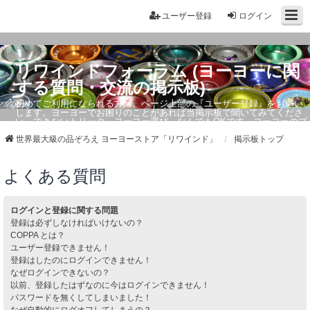
ユーザー登録
ログイン
リワインドフォーラム (ヨーヨーに関
する質問・交流の掲示板)
初めてご利用になられる方は、ページ上部の『ユーザー登録』をお願い
します。ヨーヨーでお困りのことがあれば当掲示板で聞いてみてくださ
い。できないトリック・ヨーヨー選び、なんでもOKです。ヨーヨーのプ
ロもお答えしています。
世界最大級の品ぞろえ ヨーヨーストア「リワインド」
掲示板トップ
よくある質問
ログインと登録に関する問題
登録は必ずしなければいけないの？
COPPA とは？
ユーザー登録できません！
登録はしたのにログインできません！
なぜログインできないの？
以前、登録したはずなのに今はログインできません！
パスワードを無くしてしまいました！
なぜ自動的にログオフしてしまうの？