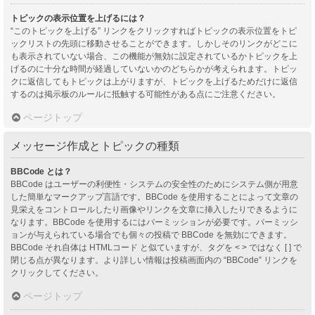
トピックの表示位置を上げるには？
“このトピックを上げる” リンクをクリックすればトピックの表示位置をトピ
ックリストの先頭に移動させることができます。しかしそのリンクがどこに
も表示されていない場合、この機能が無効に設定されているかトピックを上
げるのに十分な時間が経過していないかのどちらかが考えられます。トピッ
クに返信してもトピックは上がりますが、トピックを上げるためだけに返信
するのは掲示板のルールに抵触する可能性がある点にご注意ください。
ページトップ
メッセージ作成とトピックの種類
BBCode とは？
BBCode はユーザーの利便性・システムの安全性のためにシステム側が用意
した簡単なマークアップ言語です。BBCode を使用することによって文章の
見栄えをコントロールしたり画像やリンクを文章に挿入したりできるように
なります。BBCode を使用するにはパーミッションが必要です。パーミッシ
ョンが与えられている場合でも個々の投稿で BBCode を無効にできます。
BBCode それ自体は HTMLコード と似ていますが、タグを < > ではなく [ ] で
閉じる点が異なります。より詳しい情報は投稿画面内の “BBCode” リンクを
クリックしてください。
ページトップ