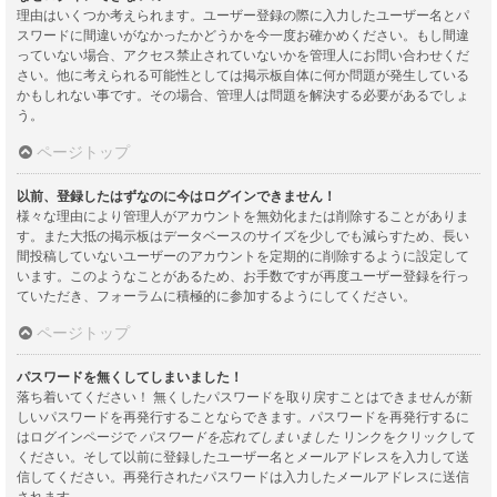
理由はいくつか考えられます。ユーザー登録の際に入力したユーザー名とパ
スワードに間違いがなかったかどうかを今一度お確かめください。もし間違
っていない場合、アクセス禁止されていないかを管理人にお問い合わせくだ
さい。他に考えられる可能性としては掲示板自体に何か問題が発生している
かもしれない事です。その場合、管理人は問題を解決する必要があるでしょ
う。
ページトップ
以前、登録したはずなのに今はログインできません！
様々な理由により管理人がアカウントを無効化または削除することがありま
す。また大抵の掲示板はデータベースのサイズを少しでも減らすため、長い
間投稿していないユーザーのアカウントを定期的に削除するように設定して
います。このようなことがあるため、お手数ですが再度ユーザー登録を行っ
ていただき、フォーラムに積極的に参加するようにしてください。
ページトップ
パスワードを無くしてしまいました！
落ち着いてください！ 無くしたパスワードを取り戻すことはできませんが新
しいパスワードを再発行することならできます。パスワードを再発行するに
はログインページで
パスワードを忘れてしまいました
リンクをクリックして
ください。そして以前に登録したユーザー名とメールアドレスを入力して送
信してください。再発行されたパスワードは入力したメールアドレスに送信
されます。