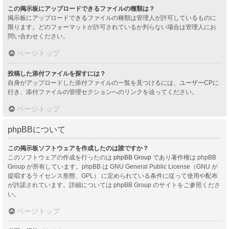
この掲示板にアップロードできるファイルの種類は？
掲示板にアップロードできるファイルの種類は管理人が許可しているものに
限ります。どのフォーマットが許可されているか判らない場合は管理人にお
問い合わせください。
ページトップ
投稿した添付ファイルを探すには？
自身がアップロードした添付ファイルの一覧を見つけるには、ユーザーCPに
行き、添付ファイルの管理セクションへのリンクを辿ってください。
ページトップ
phpBBについて
この掲示板ソフトウェアを作成したのは誰ですか？
このソフトウェアの作成を行ったのは
phpBB Group
であり著作権は phpBB
Group が所有しています。phpBB は GNU General Public License（GNU が
提唱するライセンス形態、GPL） に定められている条件に従って使用や配布
が許諾されています。詳細については phpBB Group のサイトをご参照くださ
い。
ページトップ